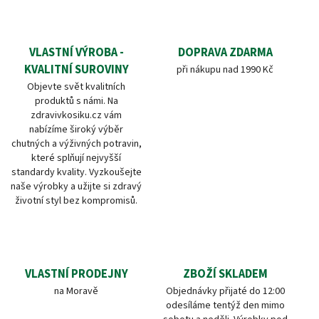
VLASTNÍ VÝROBA -
DOPRAVA ZDARMA
KVALITNÍ SUROVINY
při nákupu nad 1990 Kč
Objevte svět kvalitních
produktů s námi. Na
zdravivkosiku.cz vám
nabízíme široký výběr
chutných a výživných potravin,
které splňují nejvyšší
standardy kvality. Vyzkoušejte
naše výrobky a užijte si zdravý
životní styl bez kompromisů.
VLASTNÍ PRODEJNY
ZBOŽÍ SKLADEM
na Moravě
Objednávky přijaté do 12:00
odesíláme tentýž den mimo