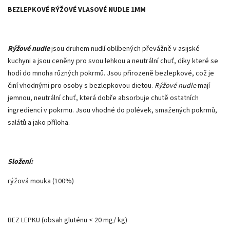
BEZLEPKOVÉ RÝŽOVÉ VLASOVÉ NUDLE 1MM
Rýžové nudle
jsou druhem nudlí oblíbených převážně v asijské
kuchyni a jsou ceněny pro svou lehkou a neutrální chuť, díky které se
hodí do mnoha různých pokrmů. Jsou přirozeně bezlepkové, což je
činí vhodnými pro osoby s bezlepkovou dietou.
Rýžové nudle
mají
jemnou, neutrální chuť, která dobře absorbuje chutě ostatních
ingrediencí v pokrmu. Jsou vhodné do polévek, smažených pokrmů,
salátů a jako příloha.
Složení:
rýžová mouka (100%)
BEZ LEPKU (obsah gluténu < 20 mg/ kg)