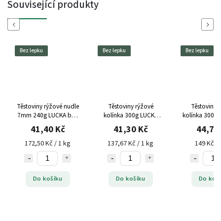
Související produkty
Previous
Next
Bez lepku
Bez lepku
Bez lepku
Těstoviny rýžové nudle
Těstoviny rýžové
Těstoviny 
7mm 240g LUCKA bez
kolínka 300g LUCKA
kolínka 300g 
lepku
bez lepku
bez lep
41,40 Kč
41,30 Kč
44,70
172,50 Kč / 1 kg
137,67 Kč / 1 kg
149 Kč / 
Do košíku
Do košíku
Do koš