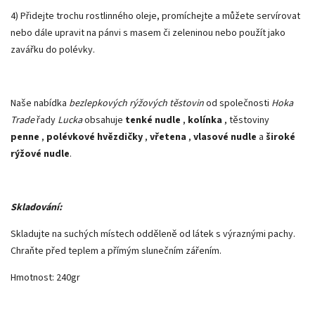
4) Přidejte trochu rostlinného oleje, promíchejte a můžete servírovat
nebo dále upravit na pánvi s masem či zeleninou nebo použít jako
zavářku do polévky.
Naše nabídka
bezlepkových
rýžových těstovin
od společnosti
Hoka
Trade
řady
Lucka
obsahuje
tenké nudle
,
kolínka
, těstoviny
penne
,
polévkové hvězdičky
,
vřetena
,
vlasové nudle
a
široké
rýžové nudle
.
Skladování:
Skladujte na suchých místech odděleně od látek s výraznými pachy.
Chraňte před teplem a přímým slunečním zářením.
Hmotnost: 240gr