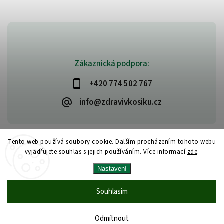
Zákaznická podpora:
+420 774 502 767
info@zdravivkosiku.cz
Tento web používá soubory cookie. Dalším procházením tohoto webu
vyjadřujete souhlas s jejich používáním. Více informací
zde
.
Copyright 2026
www.zdravivkosiku.cz
. Všechna práva vyhrazena.
Nastavení
Upravit nastavení cookies
Vytvořil
Shoptet
| Design
Shoptak.cz
Souhlasím
Odmítnout