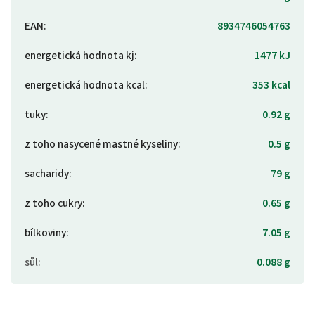
EAN
:
8934746054763
energetická hodnota kj
:
1477 kJ
energetická hodnota kcal
:
353 kcal
tuky
:
0.92 g
z toho nasycené mastné kyseliny
:
0.5 g
sacharidy
:
79 g
z toho cukry
:
0.65 g
bílkoviny
:
7.05 g
sůl
:
0.088 g