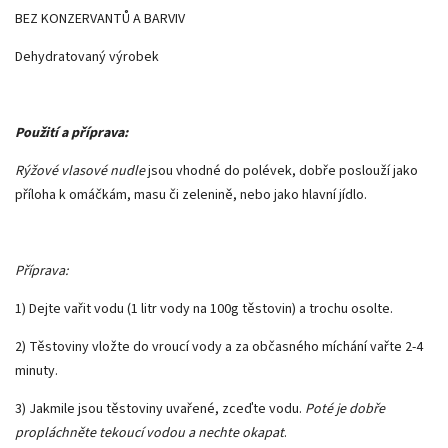
BEZ KONZERVANTŮ A BARVIV
Dehydratovaný výrobek
Použití a příprava:
Rýžové vlasové nudle
jsou vhodné do polévek, dobře poslouží jako
příloha k omáčkám, masu či zelenině, nebo jako hlavní jídlo.
Příprava:
1) Dejte vařit vodu (1 litr vody na 100g těstovin) a trochu osolte.
2) Těstoviny vložte do vroucí vody a za občasného míchání vařte 2-4
minuty.
3) Jakmile jsou těstoviny uvařené, zceďte vodu.
Poté je dobře
propláchněte tekoucí vodou a nechte okapat
.