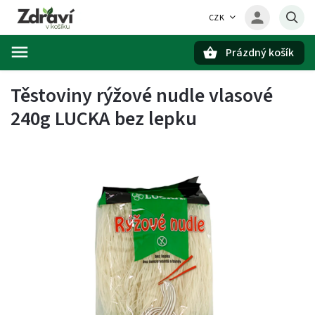
CZK
Prázdný košík
Hledat
Těstoviny rýžové nudle vlasové
240g LUCKA bez lepku