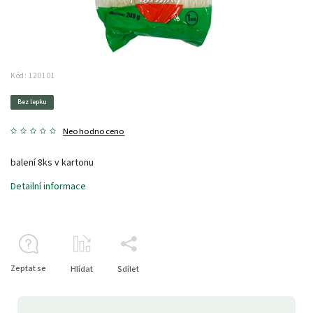
Kód:
120101
Bez lepku
Neohodnoceno
balení 8ks v kartonu
Detailní informace
Zeptat se
Hlídat
Sdílet