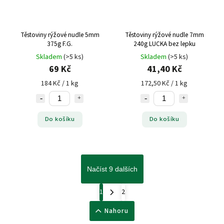
Těstoviny rýžové nudle 5mm
Těstoviny rýžové nudle 7mm
375g F.G.
240g LUCKA bez lepku
Skladem
(>5 ks)
Skladem
(>5 ks)
69 Kč
41,40 Kč
184 Kč / 1 kg
172,50 Kč / 1 kg
Do košíku
Do košíku
Načíst 9 dalších
1
2
Nahoru