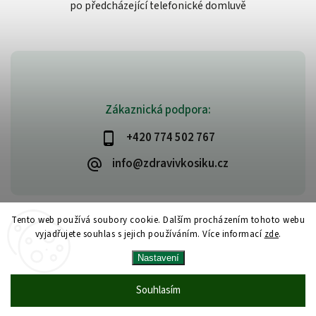
po předcházející telefonické domluvě
Zákaznická podpora:
+420 774 502 767
info@zdravivkosiku.cz
Tento web používá soubory cookie. Dalším procházením tohoto webu
vyjadřujete souhlas s jejich používáním. Více informací
zde
.
Copyright 2026
www.zdravivkosiku.cz
. Všechna práva vyhrazena.
Nastavení
Upravit nastavení cookies
Vytvořil
Shoptet
| Design
Shoptak.cz
Souhlasím