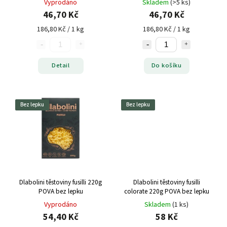
Vyprodáno
Skladem
(>5 ks)
46,70 Kč
46,70 Kč
186,80 Kč / 1 kg
186,80 Kč / 1 kg
Detail
Do košíku
Bez lepku
Bez lepku
Dlabolini těstoviny fusilli 220g
Dlabolini těstoviny fusilli
POVA bez lepku
colorate 220g POVA bez lepku
Vyprodáno
Skladem
(1 ks)
54,40 Kč
58 Kč