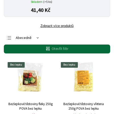
Skladem
(>5 ks)
41,40 Kč
Zobrazit více produktů
Abecedně
Nejlevnější
Otevřít filtr
Nejdražší
Nejprodávanější
Bez lepku
Bez lepku
Bezlepkové těstoviny fleky 250g
Bezlepkové těstoviny vřetena
POVA bez lepku
250g POVA bez lepku