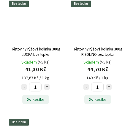
Bez lepku
Bez lepku
Těstoviny rýžové kolínka 300g
Těstoviny rýžové kolínka 300g
LUCKA bez lepku
RISOLINO bez lepku
Skladem
(>5 ks)
Skladem
(>5 ks)
41,30 Kč
44,70 Kč
137,67 Kč / 1 kg
149 Kč / 1 kg
Do košíku
Do košíku
Bez lepku