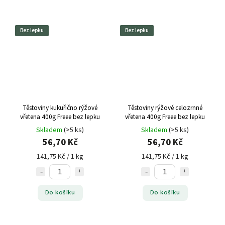
Bez lepku
Bez lepku
Těstoviny kukuřično rýžové
Těstoviny rýžové celozrnné
vřetena 400g Freee bez lepku
vřetena 400g Freee bez lepku
Skladem
(>5 ks)
Skladem
(>5 ks)
56,70 Kč
56,70 Kč
141,75 Kč / 1 kg
141,75 Kč / 1 kg
Do košíku
Do košíku