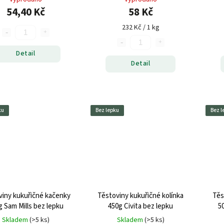
54,40 Kč
58 Kč
232 Kč / 1 kg
Detail
Detail
ku
Bez lepku
Bez l
viny kukuřičné kačenky
Těstoviny kukuřičné kolínka
Těs
g Sam Mills bez lepku
450g Civita bez lepku
5
Skladem
(>5 ks)
Skladem
(>5 ks)