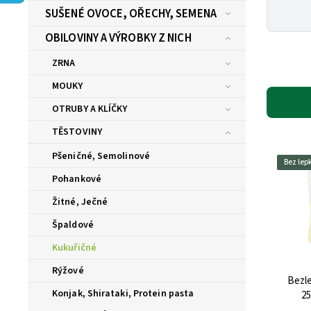
SUŠENÉ OVOCE, OŘECHY, SEMENA
OBILOVINY A VÝROBKY Z NICH
ZRNA
MOUKY
OTRUBY A KLÍČKY
TĚSTOVINY
Pšeničné, Semolinové
Bez lep
Pohankové
Žitné, Ječné
Špaldové
Kukuřičné
Rýžové
Bezle
Konjak, Shirataki, Protein pasta
25