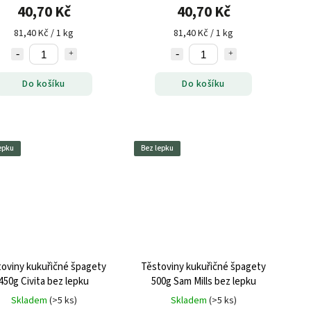
40,70 Kč
40,70 Kč
81,40 Kč / 1 kg
81,40 Kč / 1 kg
Do košíku
Do košíku
epku
Bez lepku
oviny kukuřičné špagety
Těstoviny kukuřičné špagety
450g Civita bez lepku
500g Sam Mills bez lepku
Skladem
(>5 ks)
Skladem
(>5 ks)