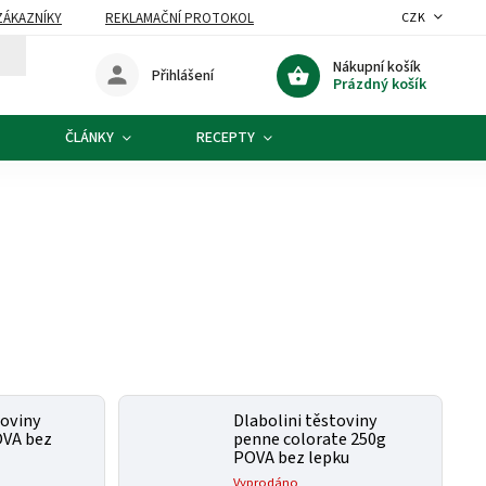
ZÁKAZNÍKY
REKLAMAČNÍ PROTOKOL
CZK
Nákupní košík
Přihlášení
Prázdný košík
ČLÁNKY
RECEPTY
toviny
Dlabolini těstoviny
OVA bez
penne colorate 250g
POVA bez lepku
Vyprodáno