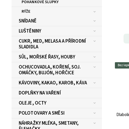
POHANKOVÉ SLUPKY
RÝŽE
SNÍDANĚ
LUŠTĚNINY
CUKR, MED, MELASA A PŘÍRODNÍ
SLADIDLA
SŮL, MOŘSKÉ ŘASY, HOUBY
Bez lep
OCHUCOVADLA, KOŘENÍ, SOJ.
OMÁČKY, BUJÓN, HOŘČICE
KÁVOVINY, KAKAO, KAROB, KÁVA
DOPLŇKY NA VAŘENÍ
OLEJE, OCTY
POLOTOVARY A SMĚSI
Dlabol
NÁHRAŽKY MLÉKA, SMETANY,
ŠLEHAČKY