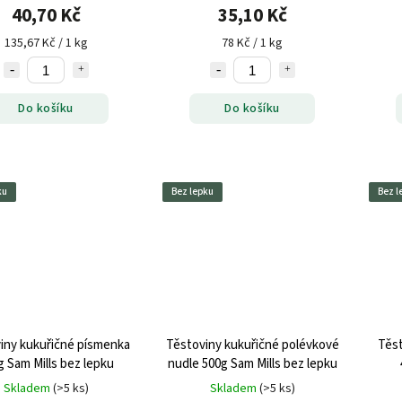
40,70 Kč
35,10 Kč
135,67 Kč / 1 kg
78 Kč / 1 kg
Do košíku
Do košíku
ku
Bez lepku
Bez l
iny kukuřičné písmenka
Těstoviny kukuřičné polévkové
Těst
g Sam Mills bez lepku
nudle 500g Sam Mills bez lepku
Skladem
(>5 ks)
Skladem
(>5 ks)