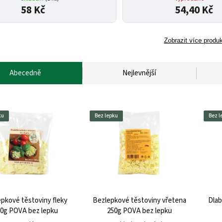
58 Kč
54,40 Kč
Zobrazit více produ
Abecedně
Nejlevnější
ku
Bez lepku
Bez l
pkové těstoviny fleky
Bezlepkové těstoviny vřetena
Dlab
0g POVA bez lepku
250g POVA bez lepku