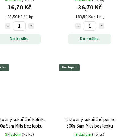
36,70 Kč
36,70 Kč
183,50 Kč / 1 kg
183,50 Kč / 1 kg
Do košíku
Do košíku
epku
Bez lepku
toviny kukuřičné kolínka
Těstoviny kukuřičné penne
00g Sam Mills bez lepku
500g Sam Mills bez lepku
Skladem
(>5 ks)
Skladem
(>5 ks)