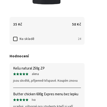
35
Kč
58
Kč
Na skladě
24
Hodnocení
Kešu natural 250g ZP
alena
jsou skvělé, příjemně křupavé. Koupím znovu
Butter chicken 600g Expres menu bez lepku
Iva
oceňuji, výborné pro studenty kteří si vaří