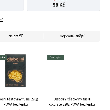
58 Kč
ktů
Nejdražší
Nejprodávanější
epku
Bez lepku
olini těstoviny fusilli 220g
Dlabolini těstoviny fusilli
POVA bez lepku
colorate 220g POVA bez lepku