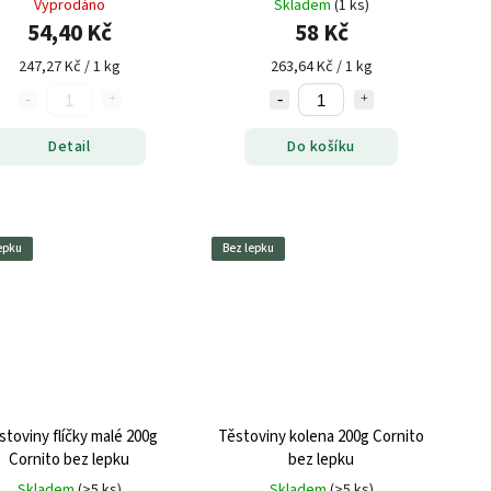
Vyprodáno
Skladem
(1 ks)
54,40 Kč
58 Kč
247,27 Kč / 1 kg
263,64 Kč / 1 kg
Detail
Do košíku
epku
Bez lepku
stoviny flíčky malé 200g
Těstoviny kolena 200g Cornito
Cornito bez lepku
bez lepku
Skladem
(>5 ks)
Skladem
(>5 ks)