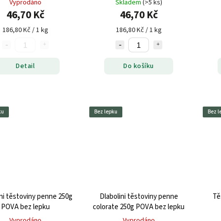
Vyprodáno
Skladem
(>5 ks)
46,70 Kč
46,70 Kč
186,80 Kč / 1 kg
186,80 Kč / 1 kg
Detail
Do košíku
ku
Bez lepku
Bez l
ini těstoviny penne 250g
Dlabolini těstoviny penne
Tě
POVA bez lepku
colorate 250g POVA bez lepku
Vyprodáno
Vyprodáno