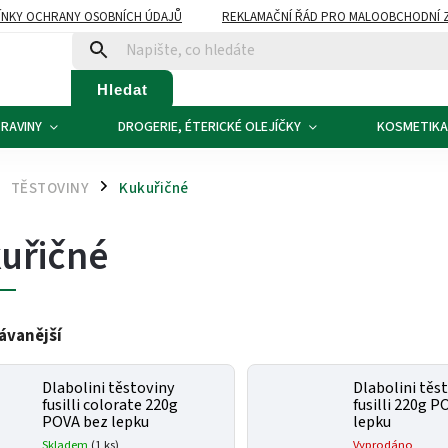
NKY OCHRANY OSOBNÍCH ÚDAJŮ
REKLAMAČNÍ ŘÁD PRO MALOOBCHODNÍ 
ATBA
KONTAKTY
Hledat
RAVINY
DROGERIE, ÉTERICKÉ OLEJÍČKY
KOSMETIKA
TĚSTOVINY
Kukuřičné
/
uřičné
ávanější
Dlabolini těstoviny
Dlabolini těs
fusilli colorate 220g
fusilli 220g P
POVA bez lepku
lepku
Skladem
(1 ks)
Vyprodáno