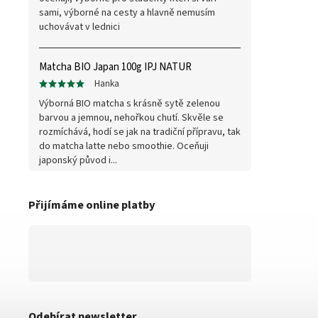
sami, výborné na cesty a hlavně nemusím
uchovávat v lednici
Matcha BIO Japan 100g IPJ NATUR
Hanka
Výborná BIO matcha s krásně sytě zelenou
barvou a jemnou, nehořkou chutí. Skvěle se
rozmíchává, hodí se jak na tradiční přípravu, tak
do matcha latte nebo smoothie. Oceňuji
japonský původ i...
Přijímáme online platby
Odebírat newsletter