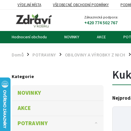
VÝDEJNÍ MÍSTA
VŠEOBECNÉ OBCHODNÍ PODMÍNKY
PODMÍ
OZNÁMENÍ O ODSTOUPENÍ OD KUPNÍ SMLOUVY
DOPRAVA A PL
Zákaznická podpora:
+420 774 502 767
Hodnocení obchodu
NOVINKY
AKCE
POT
Domů
POTRAVINY
OBILOVINY A VÝROBKY Z NICH
/
/
/
Kuk
Kategorie
NOVINKY
Nejprod
AKCE
POTRAVINY