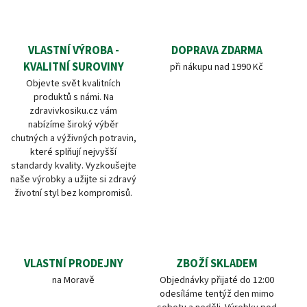
VLASTNÍ VÝROBA -
DOPRAVA ZDARMA
KVALITNÍ SUROVINY
při nákupu nad 1990 Kč
Objevte svět kvalitních
produktů s námi. Na
zdravivkosiku.cz vám
nabízíme široký výběr
chutných a výživných potravin,
které splňují nejvyšší
standardy kvality. Vyzkoušejte
naše výrobky a užijte si zdravý
životní styl bez kompromisů.
VLASTNÍ PRODEJNY
ZBOŽÍ SKLADEM
na Moravě
Objednávky přijaté do 12:00
odesíláme tentýž den mimo