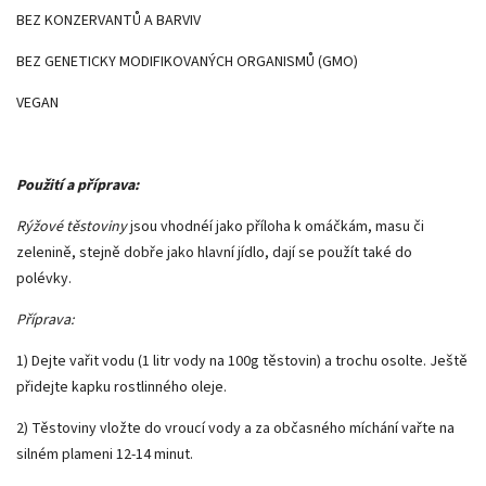
BEZ KONZERVANTŮ A BARVIV
BEZ GENETICKY MODIFIKOVANÝCH ORGANISMŮ (GMO)
VEGAN
Použití a příprava:
Rýžové těstoviny
jsou vhodnéí jako příloha k omáčkám, masu či
zelenině, stejně dobře jako hlavní jídlo, dají se použít také do
polévky.
Příprava:
1) Dejte vařit vodu (1 litr vody na 100g těstovin) a trochu osolte. Ještě
přidejte kapku rostlinného oleje.
2) Těstoviny vložte do vroucí vody a za občasného míchání vařte na
silném plameni 12-14 minut.