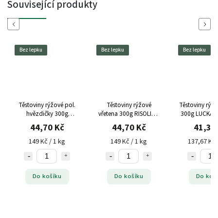
Související produkty
Previous
Next
Bez lepku
Bez lepku
Bez lepku
Těstoviny rýžové pol.
Těstoviny rýžové
Těstoviny rýž
hvězdičky 300g
vřetena 300g RISOLINO
300g LUCKA b
RISOLINO bez lepku
bez lepku
44,70 Kč
44,70 Kč
41,30
149 Kč / 1 kg
149 Kč / 1 kg
137,67 Kč 
Do košíku
Do košíku
Do koš