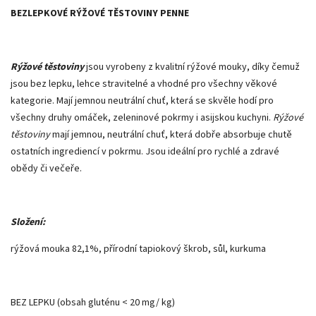
BEZLEPKOVÉ RÝŽOVÉ TĚSTOVINY PENNE
Rýžové těstoviny
jsou vyrobeny z kvalitní rýžové mouky, díky čemuž
jsou bez lepku, lehce stravitelné a vhodné pro všechny věkové
kategorie. Mají jemnou neutrální chuť, která se skvěle hodí pro
všechny druhy omáček, zeleninové pokrmy i asijskou kuchyni.
Rýžové
těstoviny
mají jemnou, neutrální chuť, která dobře absorbuje chutě
ostatních ingrediencí v pokrmu. Jsou ideální pro rychlé a zdravé
obědy či večeře.
Složení:
rýžová mouka 82,1%, přírodní tapiokový škrob, sůl, kurkuma
BEZ LEPKU (obsah gluténu < 20 mg/ kg)