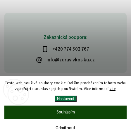
Zákaznická podpora:
+420 774 502 767
info@zdravivkosiku.cz
Tento web používá soubory cookie. Dalším procházením tohoto webu
vyjadřujete souhlas s jejich používáním. Více informací
zde
.
Copyright 2026
www.zdravivkosiku.cz
. Všechna práva vyhrazena.
Nastavení
Upravit nastavení cookies
Vytvořil
Shoptet
| Design
Shoptak.cz
Souhlasím
Odmítnout