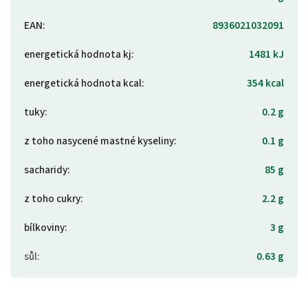
EAN
:
8936021032091
energetická hodnota kj
:
1481 kJ
energetická hodnota kcal
:
354 kcal
tuky
:
0.2 g
z toho nasycené mastné kyseliny
:
0.1 g
sacharidy
:
85 g
z toho cukry
:
2.2 g
bílkoviny
:
3 g
sůl
:
0.63 g