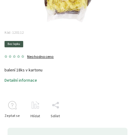
Kód:
120112
Bez lepku
Neohodnoceno
balení 18ks v kartonu
Detailní informace
Zeptat se
Hlídat
Sdílet