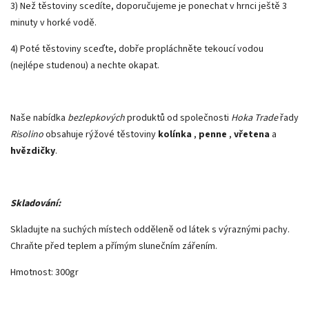
3) Než těstoviny scedíte, doporučujeme je ponechat v hrnci ještě 3
minuty v horké vodě.
4) Poté těstoviny sceďte, dobře propláchněte tekoucí vodou
(nejlépe studenou) a nechte okapat.
Naše nabídka
bezlepkových
produktů od společnosti
Hoka Trade
řady
Risolino
obsahuje rýžové těstoviny
kolínka
,
penne
,
vřetena
a
hvězdičky
.
Skladování:
Skladujte na suchých místech odděleně od látek s výraznými pachy.
Chraňte před teplem a přímým slunečním zářením.
Hmotnost: 300gr