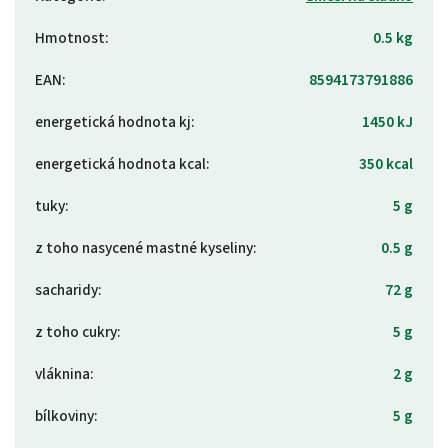
Hmotnost
:
0.5 kg
EAN
:
8594173791886
energetická hodnota kj
:
1450 kJ
energetická hodnota kcal
:
350 kcal
tuky
:
5 g
z toho nasycené mastné kyseliny
:
0.5 g
sacharidy
:
72 g
z toho cukry
:
5 g
vláknina
:
2 g
bílkoviny
:
5 g