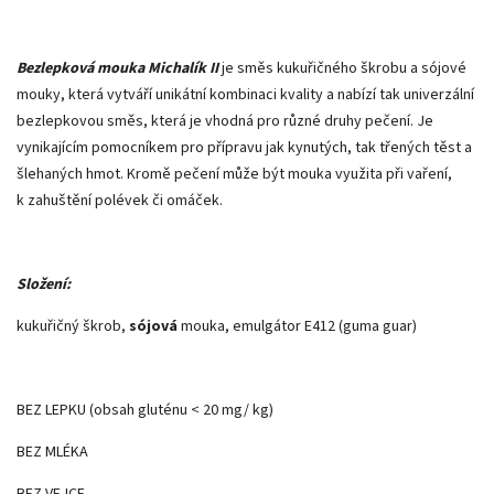
Bezlepková mouka Michalík II
je směs kukuřičného škrobu a sójové
mouky, která vytváří unikátní kombinaci kvality a nabízí tak univerzální
bezlepkovou směs, která je vhodná pro různé druhy pečení. Je
vynikajícím pomocníkem pro přípravu jak kynutých, tak třených těst a
šlehaných hmot. Kromě pečení může být mouka využita při vaření,
k zahuštění polévek či omáček.
Složení:
kukuřičný škrob,
sójová
mouka, emulgátor E412 (guma guar)
BEZ LEPKU (obsah gluténu < 20 mg/ kg)
BEZ MLÉKA
BEZ VEJCE