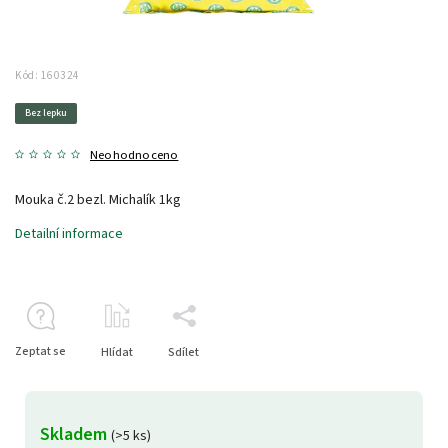
Kód:
160324
Bez lepku
Neohodnoceno
Mouka č.2 bezl. Michalík 1kg
Detailní informace
Zeptat se
Hlídat
Sdílet
Skladem
(>5 ks)