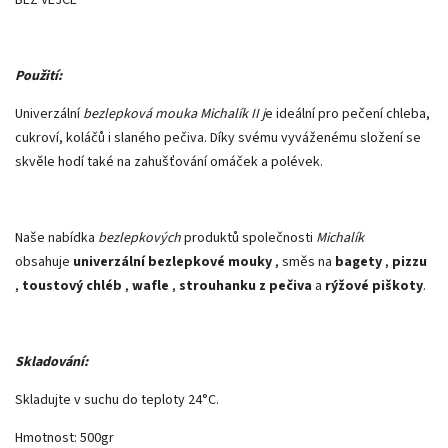
Použití:
Univerzální
bezlepková mouka Michalík II j
e ideální pro pečení chleba,
cukroví, koláčů i slaného pečiva. Díky svému vyváženému složení se
skvěle hodí také na zahušťování omáček a polévek.
Naše nabídka
bezlepkových
produktů společnosti
Michalík
obsahuje
univerzální bezlepkové mouky
, směs na
bagety
,
pizzu
,
toustový chléb
,
wafle
,
strouhanku z pečiva
a
rýžové piškoty
.
Skladování:
Skladujte v suchu do teploty 24°C.
Hmotnost: 500gr