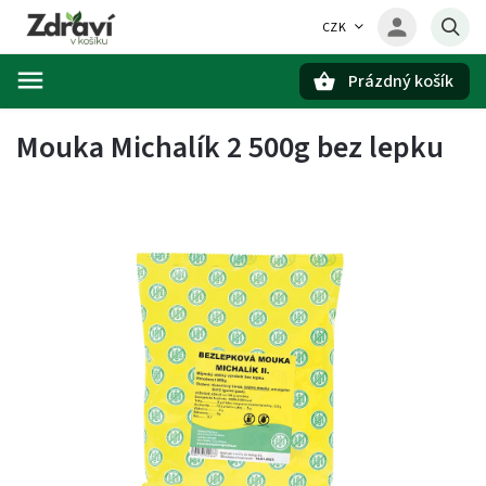
CZK
Prázdný košík
Hledat
Mouka Michalík 2 500g bez lepku