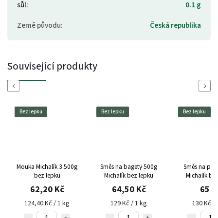
sůl
:
0.1 g
Země původu
:
Česká republika
Související produkty
Previous
Next
Bez lepku
Bez lepku
Bez lepku
Mouka Michalík 3 500g
Směs na bagety 500g
Směs na piz
bez lepku
Michalík bez lepku
Michalík be
62,20 Kč
64,50 Kč
65 K
124,40 Kč / 1 kg
129 Kč / 1 kg
130 Kč / 