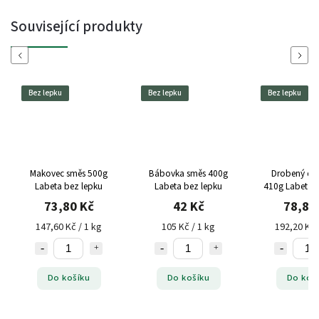
Související produkty
Previous
Next
Bez lepku
Bez lepku
Bez lepku
Makovec směs 500g
Bábovka směs 400g
Drobený dor
Labeta bez lepku
Labeta bez lepku
410g Labeta b
73,80 Kč
42 Kč
78,80
147,60 Kč / 1 kg
105 Kč / 1 kg
192,20 Kč 
Do košíku
Do košíku
Do koš