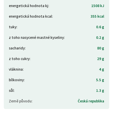
energetická hodnota kj
:
1508 kJ
energetická hodnota kcal
:
355 kcal
tuky
:
0.6 g
z toho nasycené mastné kyseliny
:
0.2 g
sacharidy
:
80 g
z toho cukry
:
29 g
vláknina
:
4 g
bílkoviny
:
5.5 g
sůl
:
1.3 g
Země původu
:
Česká republika