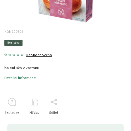
Kód:
100603
Bez lepku
Neohodnoceno
balení 8ks v kartonu
Detailní informace
Zeptat se
Hlídat
Sdílet