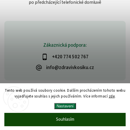
po předcházející telefonické domluvě
Zákaznická podpora:
+420 774 502 767
info@zdravivkosiku.cz
Tento web používá soubory cookie. Dalším procházením tohoto webu
vyjadřujete souhlas s jejich používáním. Více informací
zde
.
Copyright 2026
www.zdravivkosiku.cz
. Všechna práva vyhrazena.
Nastavení
Upravit nastavení cookies
Vytvořil
Shoptet
| Design
Shoptak.cz
Souhlasím