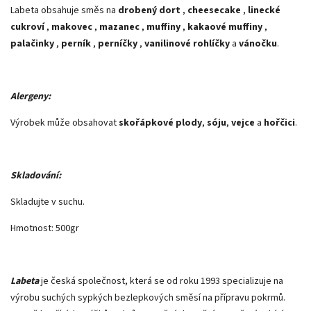
Labeta obsahuje směs na
drobený dort
,
cheesecake
,
linecké
cukroví
,
makovec
,
mazanec
,
muffiny
,
kakaové muffiny
,
palačinky
,
perník
,
perníčky
,
vanilinové rohlíčky
a
vánočku
.
Alergeny:
Výrobek může obsahovat
skořápkové plody
,
sóju
,
vejce
a
hořčici
.
Skladování:
Skladujte v suchu.
Hmotnost: 500gr
Labeta
je česká společnost, která se od roku 1993 specializuje na
výrobu suchých sypkých bezlepkových směsí na přípravu pokrmů.