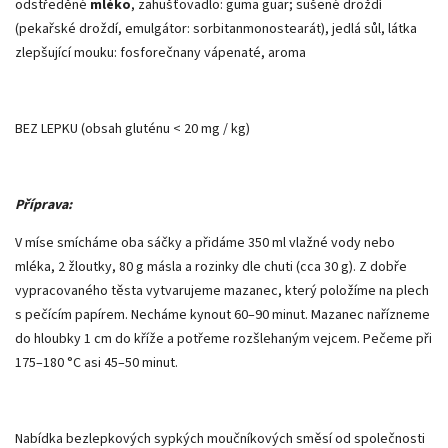
odstředěné
mléko
, zahušťovadlo: guma guar; sušené droždí
(pekařské droždí, emulgátor: sorbitanmonostearát), jedlá sůl, látka
zlepšující mouku: fosforečnany vápenaté, aroma
BEZ LEPKU (obsah gluténu < 20 mg / kg)
Příprava:
V míse smícháme oba sáčky a přidáme 350 ml vlažné vody nebo
mléka, 2 žloutky, 80 g másla a rozinky dle chuti (cca 30 g). Z dobře
vypracovaného těsta vytvarujeme mazanec, který položíme na plech
s pečícím papírem. Necháme kynout 60–90 minut. Mazanec nařízneme
do hloubky 1 cm do kříže a potřeme rozšlehaným vejcem. Pečeme při
175–180 °C asi 45–50 minut.
Nabídka bezlepkových sypkých moučníkových směsí od společnosti