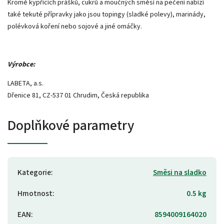
Kromě kypřících prášků, cukrů a moučných směsí na pečení nabízí
také tekuté přípravky jako jsou topingy (sladké polevy), marinády,
polévková koření nebo sojové a jiné omáčky.
Výrobce:
LABETA, a.s.
Dřenice 81, CZ-537 01 Chrudim, Česká republika
Doplňkové parametry
Kategorie
:
Směsi na sladko
Hmotnost
:
0.5 kg
EAN
:
8594009164020