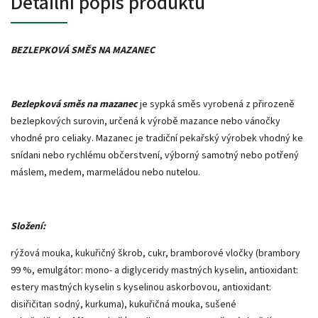
Detailní popis produktu
BEZLEPKOVÁ SMĚS NA MAZANEC
Bezlepková směs na mazanec
je sypká směs vyrobená z přirozeně
bezlepkových surovin, určená k výrobě mazance nebo vánočky
vhodné pro celiaky. Mazanec je tradiční pekařský výrobek vhodný ke
snídani nebo rychlému občerstvení, výborný samotný nebo potřený
máslem, medem, marmeládou nebo nutelou.
Složení:
rýžová mouka, kukuřičný škrob, cukr, bramborové vločky (brambory
99 %, emulgátor: mono- a diglyceridy mastných kyselin, antioxidant:
estery mastných kyselin s kyselinou askorbovou, antioxidant:
disiřičitan sodný, kurkuma), kukuřičná mouka, sušené