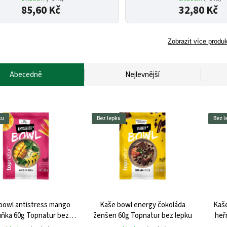
85,60 Kč
32,80 Kč
Zobrazit více produ
Abecedně
Nejlevnější
ku
Bez lepku
Bez l
bowl antistress mango
Kaše bowl energy čokoláda
Kaše
ňka 60g Topnatur bez
ženšen 60g Topnatur bez lepku
heř
lepku