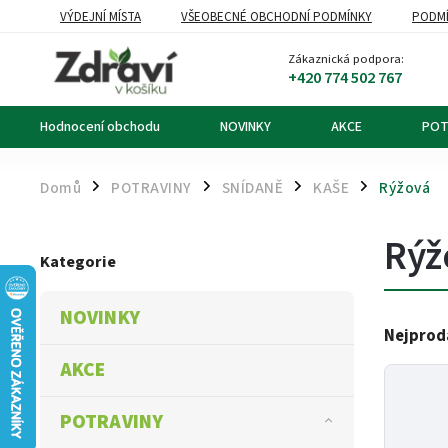
VÝDEJNÍ MÍSTA
VŠEOBECNÉ OBCHODNÍ PODMÍNKY
PODMÍ
OZNÁMENÍ O ODSTOUPENÍ OD KUPNÍ SMLOUVY
DOPRAVA A PL
Zákaznická podpora:
+420 774 502 767
Hodnocení obchodu
NOVINKY
AKCE
POT
Domů
POTRAVINY
SNÍDANĚ
KAŠE
Rýžová
/
/
/
/
Rýž
Kategorie
NOVINKY
Nejprod
AKCE
POTRAVINY