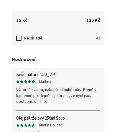
15
Kč
120
Kč
Na skladě
43
Hodnocení
Kešu natural 250g ZP
Martina
Výborná kvalita, nakupuji dlouhé roky. Prvně v
kamenné prodejně, a je prima, že nyní jsou
dostupné on-line.
Olej petrželový 250ml Solio
Martin Polidar