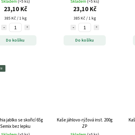
Skladem
(>5 ks)
Skladem
(>5 ks)
23,10 Kč
23,10 Kč
385 Kč / 1 kg
385 Kč / 1 kg
Do košíku
Do košíku
ku
hia jablko se skořicí 65g
Kaše jáhlovo-rýžová inst. 200g
Kaš
Semix bez lepku
ZP
Skladem
(>5 ks)
Skladem
(>5 ks)