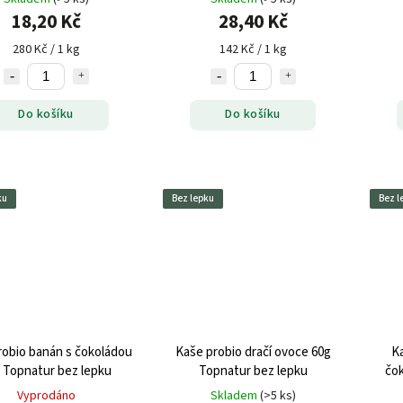
18,20 Kč
28,40 Kč
280 Kč / 1 kg
142 Kč / 1 kg
Do košíku
Do košíku
ku
Bez lepku
Bez l
robio banán s čokoládou
Kaše probio dračí ovoce 60g
Ka
 Topnatur bez lepku
Topnatur bez lepku
čok
Vyprodáno
Skladem
(>5 ks)