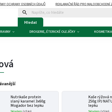
NKY OCHRANY OSOBNÍCH ÚDAJŮ
REKLAMAČNÍ ŘÁD PRO MALOOBCHODNÍ 
ATBA
KONTAKTY
Hledat
RAVINY
DROGERIE, ÉTERICKÉ OLEJÍČKY
KOSMETIKA
ová
ávanější
Nutrikaše protein
Kaše rýžová n
slaný karamel 3x60g
250g IPJ NAT
Mogador bez lepku
lepku
Skladem
(>5 ks)
Skladem
(>5 ks)