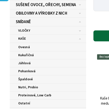
SUŠENÉ OVOCE, OŘECHY, SEMENA
OBILOVINY A VÝROBKY Z NICH
SNÍDANĚ
VLOČKY
KAŠE
Ovesná
Kukuřičná
Bez lep
Jáhlová
Pohanková
Špaldové
Nutri, Probio
Proteinové, Low Carb
Kaše 
Ostatní
medu