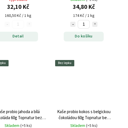
32,10 Kč
34,80 Kč
160,50 Kč / 1 kg
174 Kč / 1 kg
Detail
Do košíku
epku
Bez lepku
še probio jahoda a bílá
Kaše probio kokos s belgickou
oláda 60g Topnatur bez
čokoládou 60g Topnatur bez
lepku
lepku
Skladem
(>5 ks)
Skladem
(>5 ks)