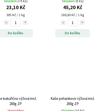
Skladem
(>5 ks)
Skladem
(5 ks)
23,10 Kč
45,20 Kč
385 Kč / 1 kg
180,80 Kč / 1 kg
Do košíku
Do košíku
e kukuřično-rýžová inst.
Kaše pohankovo-rýžová inst.
200g ZP
200g ZP
Vyprodáno
Skladem
(>5 ks)