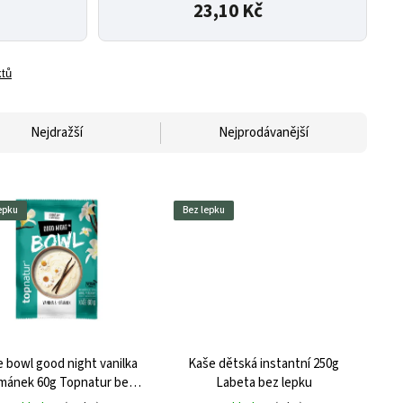
23,10 Kč
ktů
Nejdražší
Nejprodávanější
epku
Bez lepku
 bowl good night vanilka
Kaše dětská instantní 250g
mánek 60g Topnatur bez
Labeta bez lepku
lepku