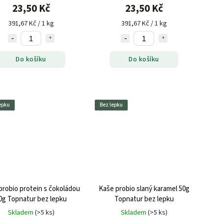
23,50 Kč
23,50 Kč
391,67 Kč / 1 kg
391,67 Kč / 1 kg
Do košíku
Do košíku
epku
Bez lepku
probio protein s čokoládou
Kaše probio slaný karamel 50g
0g Topnatur bez lepku
Topnatur bez lepku
Skladem
(>5 ks)
Skladem
(>5 ks)