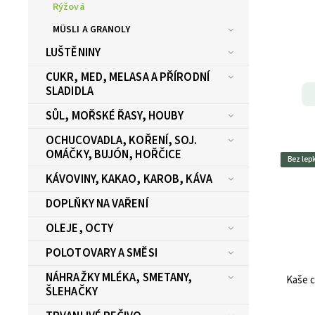
Rýžová
MÜSLI A GRANOLY
LUŠTĚNINY
CUKR, MED, MELASA A PŘÍRODNÍ
SLADIDLA
SŮL, MOŘSKÉ ŘASY, HOUBY
OCHUCOVADLA, KOŘENÍ, SOJ.
OMÁČKY, BUJÓN, HOŘČICE
Bez lep
KÁVOVINY, KAKAO, KAROB, KÁVA
DOPLŇKY NA VAŘENÍ
OLEJE, OCTY
POLOTOVARY A SMĚSI
NÁHRAŽKY MLÉKA, SMETANY,
Kaše c
ŠLEHAČKY