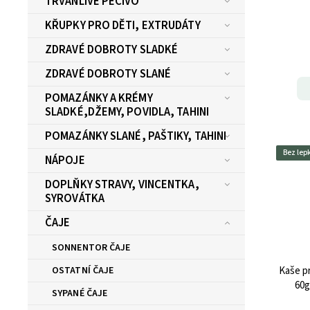
TRVANLIVÉ PEČIVO
KŘUPKY PRO DĚTI, EXTRUDÁTY
ZDRAVÉ DOBROTY SLADKÉ
ZDRAVÉ DOBROTY SLANÉ
POMAZÁNKY A KRÉMY
SLADKÉ,DŽEMY, POVIDLA, TAHINI
POMAZÁNKY SLANÉ, PAŠTIKY, TAHINI
Bez lep
NÁPOJE
DOPLŇKY STRAVY, VINCENTKA,
SYROVÁTKA
ČAJE
SONNENTOR ČAJE
OSTATNÍ ČAJE
Kaše p
60g
SYPANÉ ČAJE