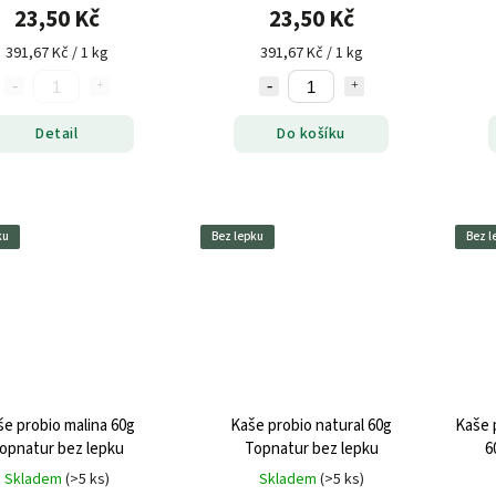
23,50 Kč
23,50 Kč
391,67 Kč / 1 kg
391,67 Kč / 1 kg
Detail
Do košíku
ku
Bez lepku
Bez l
e probio malina 60g
Kaše probio natural 60g
Kaše 
opnatur bez lepku
Topnatur bez lepku
6
Skladem
(>5 ks)
Skladem
(>5 ks)