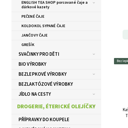
ENGLISH TEA SHOP porcované čaje a
dárkové kazety
PEČENÉ ČAJE
KOLDOKOL SYPANÉ ČAJE
JANČOVY ČAJE
GREŠÍK
SVAČINKY PRO DĚTI
Bez lep
BIO VÝROBKY
BEZLEPKOVÉ VÝROBKY
BEZLAKTÓZOVÉ VÝROBKY
JÍDLO NA CESTY
DROGERIE, ÉTERICKÉ OLEJÍČKY
Kaš
T
PŘÍPRAVKY DO KOUPELE