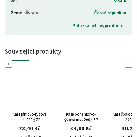
Země původu
:
Česká republika
Položka byla vyprodána…
Související produkty
Previous
Next
Kaše jáhlovo-rýžová
Kaše pohankovo-
Kaše špaldová 
inst. 200g ZP
rýžová inst. 200g ZP
200g 
28,40 Kč
34,80 Kč
30,20