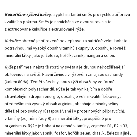
Kukuřično-rýžová kaše
je sypká instantní směs pro rychlou přípravu
kvalitního pokrmu. Směs je namíchána ze dvou surovin a to
z extrudované kukuřice a extrudované rýže.
Kukuřice
obecně je přirozeně bezlepkovou a nutričně velmi bohatou
potravinou, má vysoký obsah vitamínů skupiny B, obsahuje rovněž
minerální látky jako je železo, hořčík, zinek, mangan a selen.
Rýže
patří mezi nejstarší rostliny světa a je druhou nejrozšířenější
obilovinou na světě. Hlavní živinou v rýžovém zrnu jsou sacharidy
(kolem 80 %). Téměř všechny jsou v rýži obsaženy ve formě
komplexních polysacharidů. Rýže je tak vynikajícím a dobře
stravitelným zdrojem energie, obsahuje velmi kvalitní bílkoviny,
především má vysoký obsah argininu, obsahuje aminokyseliny
důležité pro svalový růst (používané i v proteinových přípravcích),
vitamíny (zejména řady B) a minerální látky, prospěšné pro
organismus. Rýže je bohatá na cenné vitamíny, zejména B1, B2 a B3,
minerální látky jako vápník, fosfor, hořčík selen, draslík, železo a jiné,