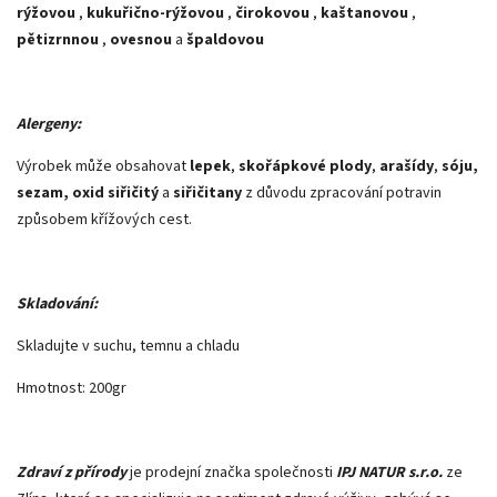
rýžovou
,
kukuřično-rýžovou
,
čirokovou
,
kaštanovou
,
pětizrnnou
,
ovesnou
a
špaldovou
Alergeny:
Výrobek může obsahovat
lepek
,
skořápkové plody
,
arašídy
,
sóju,
sezam, oxid siřičitý
a
siřičitany
z důvodu zpracování potravin
způsobem křížových cest.
Skladování:
Skladujte v suchu, temnu a chladu
Hmotnost: 200gr
Zdraví z přírody
je prodejní značka společnosti
IPJ NATUR s.r.o.
ze