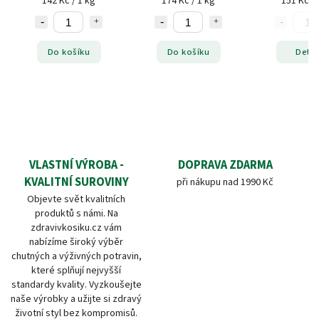
142 Kč / 1 kg
174 Kč / 1 kg
151 Kč / 
Do košíku
Do košíku
Detai
VLASTNÍ VÝROBA -
DOPRAVA ZDARMA
KVALITNÍ SUROVINY
při nákupu nad 1990 Kč
Objevte svět kvalitních
produktů s námi. Na
zdravivkosiku.cz vám
nabízíme široký výběr
chutných a výživných potravin,
které splňují nejvyšší
standardy kvality. Vyzkoušejte
naše výrobky a užijte si zdravý
životní styl bez kompromisů.