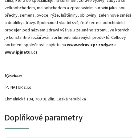
Zlína, která se specializuje na sortiment zdravé výživy, zabývá se
velkoobchodem, maloobchodem a zpracováním surovin jako jsou
ořechy, semena, ovoce, rýže, luštěniny, obiloviny, zeleninové směsi
a doplňky stravy. Společnost vlastní svůj řetězec maloobchodních
prodejen pod názvem Zdravá výživa U zeleného stromu, ve kterých
je konstantně rozšiřován sortiment nabízených produktů. Celkový
sortiment společnosti najdete na
www.zdravizprirody.cz
a
www.ipjnatur.cz
.
Výrobce:
IPJ NATUR s.r.o.
Chmelnická 194, 760 01 Zlín, Česká republika
Doplňkové parametry