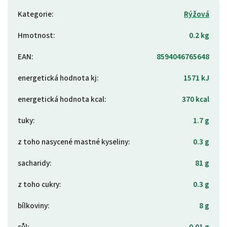
Kategorie
:
Rýžová
Hmotnost
:
0.2 kg
EAN
:
8594046765648
energetická hodnota kj
:
1571 kJ
energetická hodnota kcal
:
370 kcal
tuky
:
1.7 g
z toho nasycené mastné kyseliny
:
0.3 g
sacharidy
:
81 g
z toho cukry
:
0.3 g
bílkoviny
:
8 g
sůl
:
0.01 g