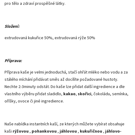
pro tělo a zdraví prospěšné látky.
Složení:
extrudovaná kukuřice 50%, extrudovaná rýže 50%
Příprava:
Příprava kaše je velmi jednoduchá, stačí ohřát mléko nebo vodu a za
stálého míchání přidávat směs až docílíte požadované hustoty.
Nechte 2-3minuty odstát. Do kaše lze přidat další ingredience a dle
vlastního výběru přidat sladidlo,
kakao
,
skořici
, čokoládu, semínka,
oříšky, ovoce či jiné ingredience.
Naše nabídka instantních kaší, ze kterých můžete vybírat obsahuje
kaši
rýžovou
,
pohankovou
,
jáhlovou
,
kukuřičnou
,
jáhlovo-