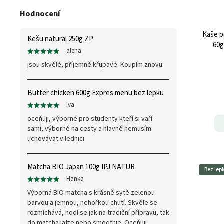
Hodnocení
Kaše p
Kešu natural 250g ZP
60g
alena
jsou skvělé, příjemně křupavé. Koupím znovu
Butter chicken 600g Expres menu bez lepku
Iva
oceňuji, výborné pro studenty kteří si vaří
sami, výborné na cesty a hlavně nemusím
uchovávat v lednici
Matcha BIO Japan 100g IPJ NATUR
Bez lep
Hanka
Výborná BIO matcha s krásně sytě zelenou
barvou a jemnou, nehořkou chutí. Skvěle se
rozmíchává, hodí se jak na tradiční přípravu, tak
do matcha latte nebo smoothie. Oceňuji