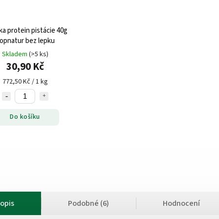
ka protein pistácie 40g
opnatur bez lepku
Skladem
(>5 ks)
30,90 Kč
772,50 Kč / 1 kg
Do košíku
opis
Podobné (6)
Hodnocení