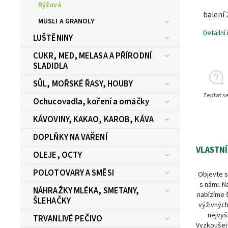
Rýžová
balení 
MÜSLI A GRANOLY
Detailní
LUŠTĚNINY
CUKR, MED, MELASA A PŘÍRODNÍ
SLADIDLA
SŮL, MOŘSKÉ ŘASY, HOUBY
Zeptat s
Ochucovadla, koření a omáčky
KÁVOVINY, KAKAO, KAROB, KÁVA
DOPLŇKY NA VAŘENÍ
VLASTNÍ
OLEJE, OCTY
POLOTOVARY A SMĚSI
Objevte s
s námi. N
NÁHRAŽKY MLÉKA, SMETANY,
nabízíme 
ŠLEHAČKY
výživných
nejvyš
TRVANLIVÉ PEČIVO
Vyzkoušejt