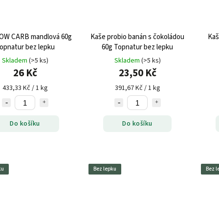
OW CARB mandlová 60g
Kaše probio banán s čokoládou
Kaš
opnatur bez lepku
60g Topnatur bez lepku
Skladem
(>5 ks)
Skladem
(>5 ks)
26 Kč
23,50 Kč
433,33 Kč / 1 kg
391,67 Kč / 1 kg
Do košíku
Do košíku
ku
Bez lepku
Bez l