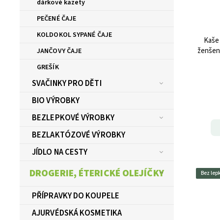
dárkové kazety
PEČENÉ ČAJE
KOLDOKOL SYPANÉ ČAJE
Kaše
ženšen
JANČOVY ČAJE
GREŠÍK
SVAČINKY PRO DĚTI
BIO VÝROBKY
BEZLEPKOVÉ VÝROBKY
BEZLAKTÓZOVÉ VÝROBKY
JÍDLO NA CESTY
DROGERIE, ÉTERICKÉ OLEJÍČKY
Bez lep
PŘÍPRAVKY DO KOUPELE
AJURVÉDSKÁ KOSMETIKA