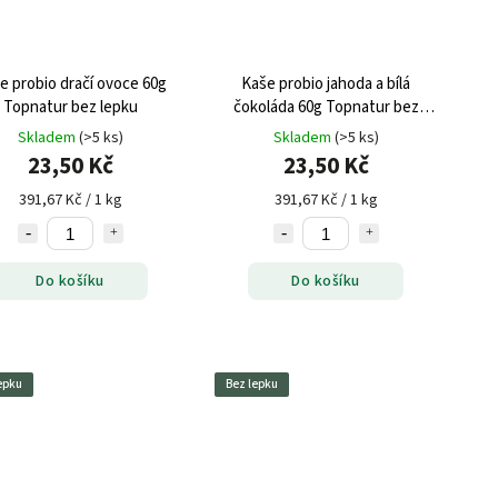
e probio dračí ovoce 60g
Kaše probio jahoda a bílá
Topnatur bez lepku
čokoláda 60g Topnatur bez
lepku
Skladem
(>5 ks)
Skladem
(>5 ks)
23,50 Kč
23,50 Kč
391,67 Kč / 1 kg
391,67 Kč / 1 kg
Do košíku
Do košíku
epku
Bez lepku