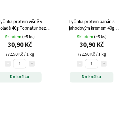
yčinka protein višně v
Tyčinka protein banán s
oládě 40g Topnatur bez
jahodovým krémem 40g
lepku
Topnatur bez lepku
Skladem
(>5 ks)
Skladem
(>5 ks)
30,90 Kč
30,90 Kč
772,50 Kč / 1 kg
772,50 Kč / 1 kg
Do košíku
Do košíku