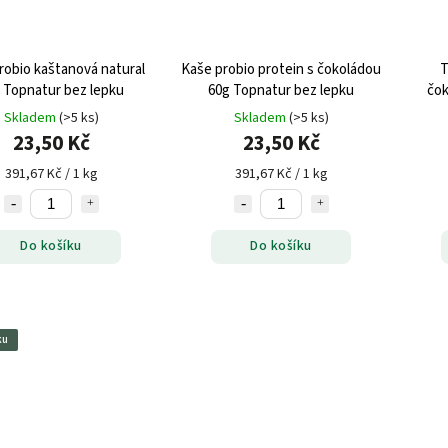
robio kaštanová natural
Kaše probio protein s čokoládou
T
 Topnatur bez lepku
60g Topnatur bez lepku
čok
Skladem
(>5 ks)
Skladem
(>5 ks)
23,50 Kč
23,50 Kč
391,67 Kč / 1 kg
391,67 Kč / 1 kg
Do košíku
Do košíku
ku