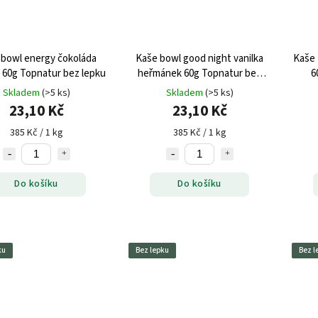
 bowl energy čokoláda
Kaše bowl good night vanilka
Kaše
 60g Topnatur bez lepku
heřmánek 60g Topnatur bez
6
lepku
Skladem
(>5 ks)
Skladem
(>5 ks)
23,10 Kč
23,10 Kč
385 Kč / 1 kg
385 Kč / 1 kg
Do košíku
Do košíku
ku
Bez lepku
Bez l