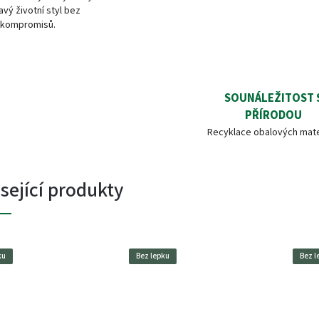
avý životní styl bez
kompromisů.
SOUNÁLEŽITOST 
PŘÍRODOU
Recyklace obalových mate
sející produkty
ku
Bez lepku
Bez l