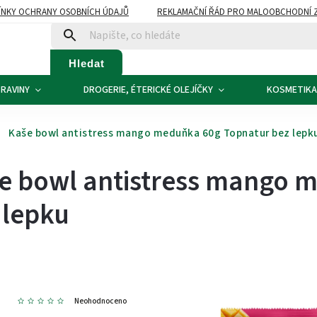
NKY OCHRANY OSOBNÍCH ÚDAJŮ
REKLAMAČNÍ ŘÁD PRO MALOOBCHODNÍ 
ATBA
KONTAKTY
Hledat
RAVINY
DROGERIE, ÉTERICKÉ OLEJÍČKY
KOSMETIKA
Kaše bowl antistress mango meduňka 60g Topnatur bez lepk
e bowl antistress mango 
 lepku
9
Neohodnoceno