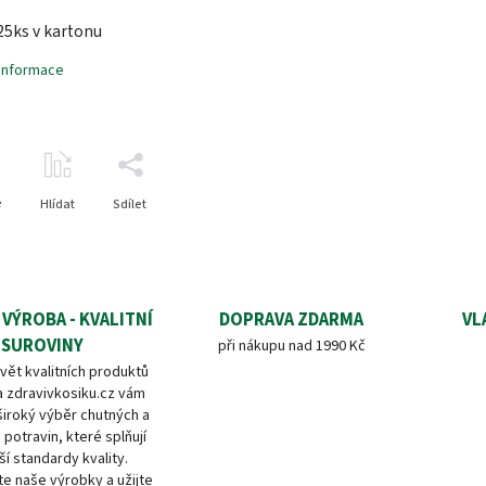
25ks v kartonu
 informace
e
Hlídat
Sdílet
 VÝROBA - KVALITNÍ
DOPRAVA ZDARMA
VL
SUROVINY
při nákupu nad 1990 Kč
vět kvalitních produktů
a zdravivkosiku.cz vám
široký výběr chutných a
 potravin, které splňují
ší standardy kvality.
e naše výrobky a užijte