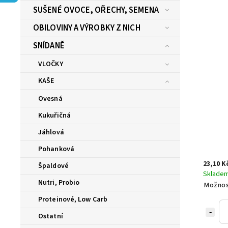
SUŠENÉ OVOCE, OŘECHY, SEMENA
OBILOVINY A VÝROBKY Z NICH
SNÍDANĚ
VLOČKY
KAŠE
Ovesná
Kukuřičná
Jáhlová
Pohanková
23,10 K
Špaldové
Sklade
Nutri, Probio
Možnos
Proteinové, Low Carb
Ostatní