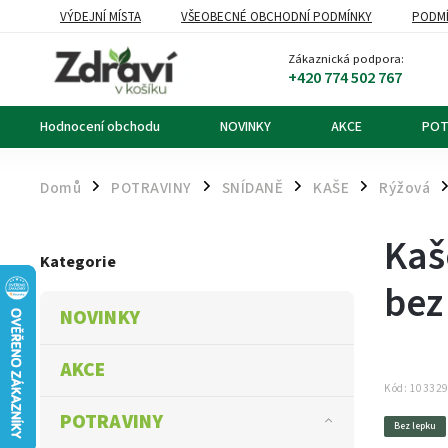
VÝDEJNÍ MÍSTA
VŠEOBECNÉ OBCHODNÍ PODMÍNKY
PODMÍ
OZNÁMENÍ O ODSTOUPENÍ OD KUPNÍ SMLOUVY
DOPRAVA A PL
Zákaznická podpora:
+420 774 502 767
Hodnocení obchodu
NOVINKY
AKCE
POT
Domů
POTRAVINY
SNÍDANĚ
KAŠE
Rýžová
/
/
/
/
/
Kaš
Kategorie
bez
NOVINKY
AKCE
Kód:
10332
POTRAVINY
Bez lepku