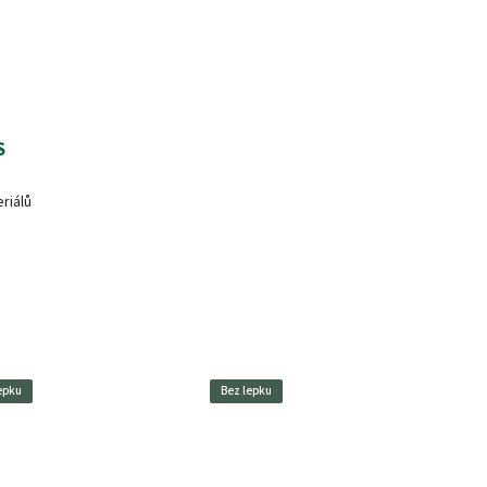
S
riálů
epku
Bez lepku