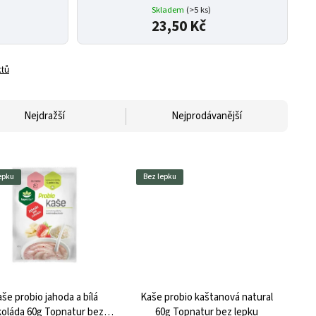
Skladem
(>5 ks)
23,50 Kč
ktů
Nejdražší
Nejprodávanější
epku
Bez lepku
še probio jahoda a bílá
Kaše probio kaštanová natural
oláda 60g Topnatur bez
60g Topnatur bez lepku