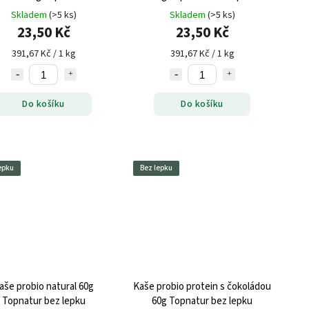
lepku
Skladem
(>5 ks)
Skladem
(>5 ks)
23,50 Kč
23,50 Kč
391,67 Kč / 1 kg
391,67 Kč / 1 kg
Do košíku
Do košíku
epku
Bez lepku
aše probio natural 60g
Kaše probio protein s čokoládou
Topnatur bez lepku
60g Topnatur bez lepku