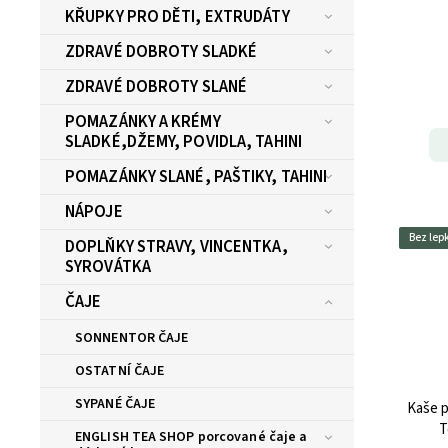
KŘUPKY PRO DĚTI, EXTRUDÁTY
ZDRAVÉ DOBROTY SLADKÉ
ZDRAVÉ DOBROTY SLANÉ
POMAZÁNKY A KRÉMY
SLADKÉ,DŽEMY, POVIDLA, TAHINI
POMAZÁNKY SLANÉ, PAŠTIKY, TAHINI
NÁPOJE
Bez lep
DOPLŇKY STRAVY, VINCENTKA,
SYROVÁTKA
ČAJE
SONNENTOR ČAJE
OSTATNÍ ČAJE
SYPANÉ ČAJE
Kaše p
T
ENGLISH TEA SHOP porcované čaje a