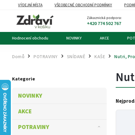
VÝDEJNÍ MÍSTA
VŠEOBECNÉ OBCHODNÍ PODMÍNKY
PODMÍ
OZNÁMENÍ O ODSTOUPENÍ OD KUPNÍ SMLOUVY
DOPRAVA A PL
Zákaznická podpora:
+420 774 502 767
Hodnocení obchodu
NOVINKY
AKCE
POT
Domů
POTRAVINY
SNÍDANĚ
KAŠE
Nutri, Pr
/
/
/
/
Nut
Kategorie
NOVINKY
Nejprod
AKCE
POTRAVINY