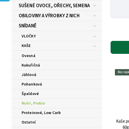
SUŠENÉ OVOCE, OŘECHY, SEMENA
OBILOVINY A VÝROBKY Z NICH
SNÍDANĚ
VLOČKY
KAŠE
Ovesná
Kukuřičná
Bez lep
Jáhlová
Pohanková
Špaldové
Nutri, Probio
Proteinové, Low Carb
Kaše p
Ostatní
60g