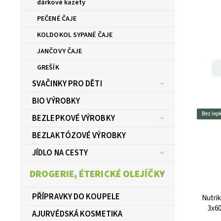
dárkové kazety
PEČENÉ ČAJE
KOLDOKOL SYPANÉ ČAJE
JANČOVY ČAJE
GREŠÍK
SVAČINKY PRO DĚTI
BIO VÝROBKY
Bez lep
BEZLEPKOVÉ VÝROBKY
BEZLAKTÓZOVÉ VÝROBKY
JÍDLO NA CESTY
DROGERIE, ÉTERICKÉ OLEJÍČKY
PŘÍPRAVKY DO KOUPELE
Nutri
3x60
AJURVÉDSKÁ KOSMETIKA