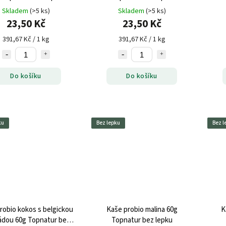
Skladem
(>5 ks)
Skladem
(>5 ks)
23,50 Kč
23,50 Kč
391,67 Kč / 1 kg
391,67 Kč / 1 kg
Do košíku
Do košíku
ku
Bez lepku
Bez l
robio kokos s belgickou
Kaše probio malina 60g
K
ádou 60g Topnatur bez
Topnatur bez lepku