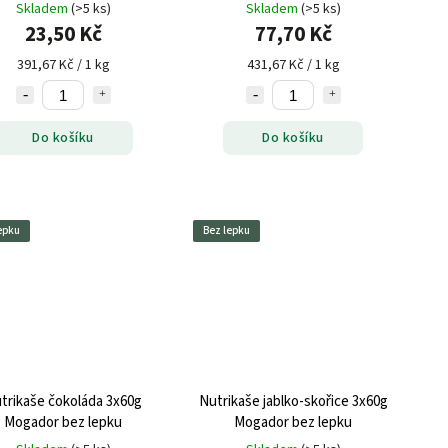
Skladem
(>5 ks)
Skladem
(>5 ks)
23,50 Kč
77,70 Kč
391,67 Kč / 1 kg
431,67 Kč / 1 kg
Do košíku
Do košíku
epku
Bez lepku
trikaše čokoláda 3x60g
Nutrikaše jablko-skořice 3x60g
Mogador bez lepku
Mogador bez lepku