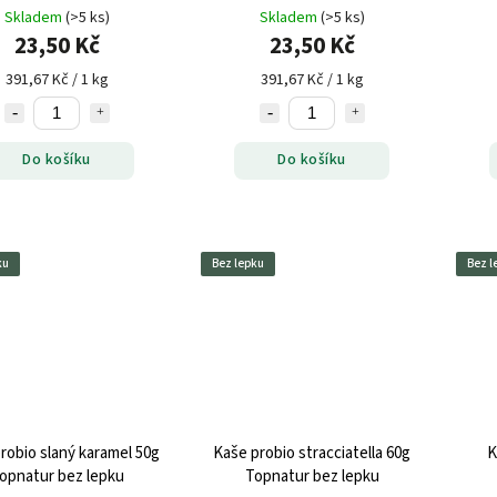
lepku
Skladem
(>5 ks)
Skladem
(>5 ks)
23,50 Kč
23,50 Kč
391,67 Kč / 1 kg
391,67 Kč / 1 kg
Do košíku
Do košíku
ku
Bez lepku
Bez l
robio slaný karamel 50g
Kaše probio stracciatella 60g
K
opnatur bez lepku
Topnatur bez lepku