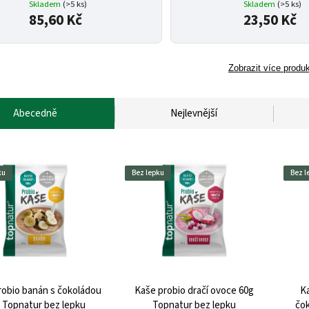
Skladem
(>5 ks)
Skladem
(>5 ks)
85,60 Kč
23,50 Kč
Zobrazit více produ
Abecedně
Nejlevnější
ku
Bez lepku
Bez l
robio banán s čokoládou
Kaše probio dračí ovoce 60g
Ka
 Topnatur bez lepku
Topnatur bez lepku
čok