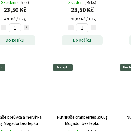
Skladem
(>5 ks)
Skladem
(>5 ks)
23,50 Kč
23,50 Kč
470 Kč / 1 kg
391,67 Kč / 1 kg
Do košíku
Do košíku
ku
Bez lepku
Bez l
kaše borůvka a meruňka
Nutrikaše cranberries 3x60g
Nu
g Mogador bez lepku
Mogador bez lepku