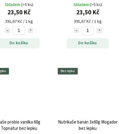
Skladem
(>5 ks)
Skladem
(>5 ks)
23,50 Kč
23,50 Kč
391,67 Kč / 1 kg
391,67 Kč / 1 kg
Do košíku
Do košíku
epku
Bez lepku
aše probio vanilka 60g
Nutrikaše banán 3x60g Mogador
Topnatur bez lepku
bez lepku