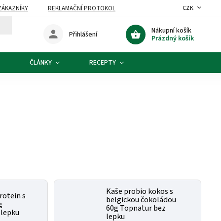
ZÁKAZNÍKY
REKLAMAČNÍ PROTOKOL
CZK
Nákupní košík
Přihlášení
Prázdný košík
ČLÁNKY
RECEPTY
Kaše probio kokos s
rotein s
belgickou čokoládou
g
60g Topnatur bez
 lepku
lepku