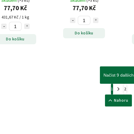
Skladem
(>5 ks)
Skladem
(>5 ks)
77,70 Kč
77,70 Kč
431,67 Kč / 1 kg
Do košíku
Do košíku
Načíst 9 dalších
1
2
Nahoru