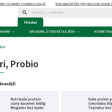
NKY OCHRANY OSOBNÍCH ÚDAJŮ
REKLAMAČNÍ ŘÁD PRO MALOOBCHODNÍ 
ATBA
KONTAKTY
Hledat
RAVINY
DROGERIE, ÉTERICKÉ OLEJÍČKY
KOSMETIKA
obio
ri, Probio
ávanější
Nutrikaše protein
Kaše probio p
slaný karamel 3x60g
čokoládou 60
Mogador bez lepku
Topnatur bez