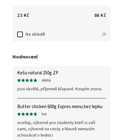
23
Kč
86
Kč
Na skladě
25
Hodnocení
Kešu natural 250g ZP
alena
jsou skvělé, příjemně křupavé. Koupím znovu
Butter chicken 600g Expres menu bez lepku
Iva
oceňuji, výborné pro studenty kteří si vaří
sami, výborné na cesty a hlavně nemusím
uchovávat v lednici