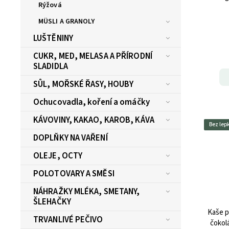
Rýžová
MÜSLI A GRANOLY
LUŠTĚNINY
CUKR, MED, MELASA A PŘÍRODNÍ
SLADIDLA
SŮL, MOŘSKÉ ŘASY, HOUBY
Ochucovadla, koření a omáčky
KÁVOVINY, KAKAO, KAROB, KÁVA
Bez lep
DOPLŇKY NA VAŘENÍ
OLEJE, OCTY
POLOTOVARY A SMĚSI
NÁHRAŽKY MLÉKA, SMETANY,
ŠLEHAČKY
Kaše p
TRVANLIVÉ PEČIVO
čokol