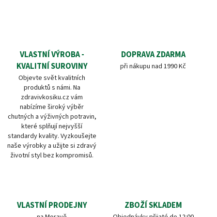
VLASTNÍ VÝROBA -
DOPRAVA ZDARMA
KVALITNÍ SUROVINY
při nákupu nad 1990 Kč
Objevte svět kvalitních
produktů s námi. Na
zdravivkosiku.cz vám
nabízíme široký výběr
chutných a výživných potravin,
které splňují nejvyšší
standardy kvality. Vyzkoušejte
naše výrobky a užijte si zdravý
životní styl bez kompromisů.
VLASTNÍ PRODEJNY
ZBOŽÍ SKLADEM
na Moravě
Objednávky přijaté do 12:00