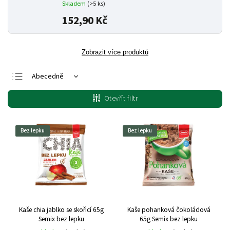
Skladem
(>5 ks)
152,90 Kč
Zobrazit více produktů
Abecedně
Nejlevnější
Otevřít filtr
Nejdražší
Nejprodávanější
Bez lepku
Bez lepku
Kaše chia jablko se skořicí 65g
Kaše pohanková čokoládová
Semix bez lepku
65g Semix bez lepku