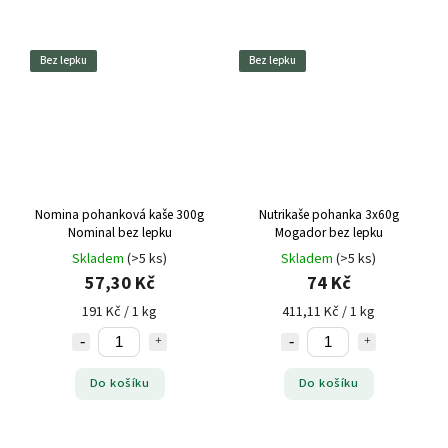
Bez lepku
Bez lepku
Nomina pohanková kaše 300g
Nutrikaše pohanka 3x60g
Nominal bez lepku
Mogador bez lepku
Skladem
(>5 ks)
Skladem
(>5 ks)
57,30 Kč
74 Kč
191 Kč / 1 kg
411,11 Kč / 1 kg
Do košíku
Do košíku