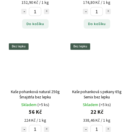
152,90 Kč / 1 kg
174,80 Kč / 1 kg
Do košíku
Do košíku
Bez lepku
Bez lepku
Kaše pohanková natural 250g
Kaše pohanková s pekany 65g
Šmajstrla bez lepku
Semix bez lepku
Skladem
(>5 ks)
Skladem
(>5 ks)
56 Kč
22 Kč
224 Kč / 1 kg
338,46 Kč / 1 kg