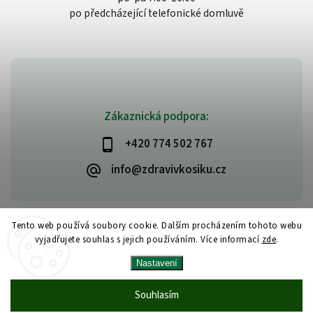
po předcházející telefonické domluvě
Zákaznická podpora:
+420 774 502 767
info@zdravivkosiku.cz
Tento web používá soubory cookie. Dalším procházením tohoto webu
vyjadřujete souhlas s jejich používáním. Více informací
zde
.
Copyright 2026
www.zdravivkosiku.cz
. Všechna práva vyhrazena.
Nastavení
Upravit nastavení cookies
Vytvořil
Shoptet
| Design
Shoptak.cz
Souhlasím