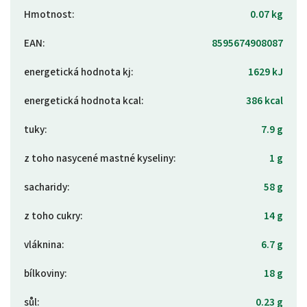
Hmotnost
:
0.07 kg
EAN
:
8595674908087
energetická hodnota kj
:
1629 kJ
energetická hodnota kcal
:
386 kcal
tuky
:
7.9 g
z toho nasycené mastné kyseliny
:
1 g
sacharidy
:
58 g
z toho cukry
:
14 g
vláknina
:
6.7 g
bílkoviny
:
18 g
sůl
:
0.23 g