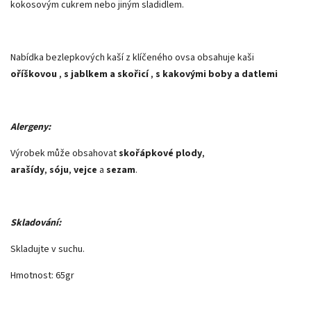
kokosovým cukrem nebo jiným sladidlem.
Nabídka bezlepkových kaší z klíčeného ovsa obsahuje kaši
oříškovou
,
s jablkem a skořicí
,
s kakovými boby a datlemi
Alergeny:
Výrobek může obsahovat
skořápkové plody
,
arašídy
,
sóju
,
vejce
a
sezam
.
Skladování:
Skladujte v suchu.
Hmotnost: 65gr