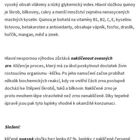
vysoký obsah vlákniny a nízký glykemický index. Hlavní složkou quinoy
je škrob, bílkoviny, cukry a menší množství zejména nenasycených
mastných kyselin. Quinoa je bohatá na vitamíny B1, B2, C, E, kyselinu
listovou, betakaroten a antioxidanty, obsahuje vápník, fosfor, draslík,
hořčík, mangan, měď a zinek.
Hlavní nespornou výhodou zůstává
naklíčenost ovesných
zrn
.
Klíčení
je proces, který má za úkol poskytnout dostatek živin
rostoucímu organismu - klíčku. Po jeho namočení začne probíhat
několik biochemických reakcí, kdy ve vnitřní části zrna postupně
dochází ke štěpení škrobů, tuků a bílkovin. Naklíčené zrno je
proto mnohem lépe stravitelné než zrno nenaklíčené. Díky tepelné
úpravě jsou pak tyto lupínky vhodné k okamžité konzumaci.
Složení:
klíčené
ovesné
vločky bez lepku 67 %, lupínky z naklíčené červené