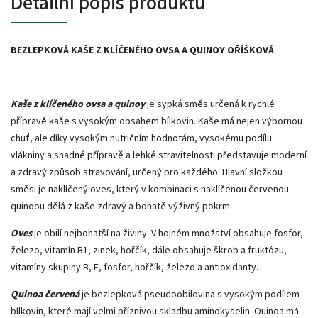
Detailní popis produktu
BEZLEPKOVÁ KAŠE Z KLÍČENÉHO OVSA A QUINOY OŘÍŠKOVÁ
Kaše z klíčeného ovsa a quinoy
je sypká směs určená k rychlé
přípravě kaše s vysokým obsahem bílkovin. Kaše má nejen výbornou
chuť, ale díky vysokým nutričním hodnotám, vysokému podílu
vlákniny a snadné přípravě a lehké stravitelnosti představuje moderní
a zdravý způsob stravování, určený pro každého. Hlavní složkou
směsi je naklíčený oves, který v kombinaci s naklíčenou červenou
quinoou dělá z kaše zdravý a bohatě výživný pokrm.
Oves
je obilí nejbohatší na živiny. V hojném množství obsahuje fosfor,
železo, vitamín B1, zinek, hořčík, dále obsahuje škrob a fruktózu,
vitamíny skupiny B, E, fosfor, hořčík, železo a antioxidanty.
Quinoa červená
je bezlepková pseudoobilovina s vysokým podílem
bílkovin, které mají velmi příznivou skladbu aminokyselin. Ouinoa má