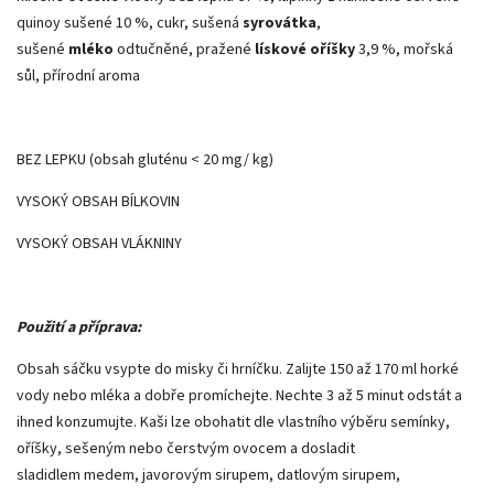
quinoy sušené 10 %, cukr, sušená
syrovátka
,
sušené
mléko
odtučněné, pražené
lískové oříšky
3,9 %, mořská
sůl, přírodní aroma
BEZ LEPKU (obsah gluténu < 20 mg/ kg)
VYSOKÝ OBSAH BÍLKOVIN
VYSOKÝ OBSAH VLÁKNINY
Použití a příprava:
Obsah sáčku vsypte do misky či hrníčku. Zalijte 150 až 170 ml horké
vody nebo mléka a dobře promíchejte. Nechte 3 až 5 minut odstát a
ihned konzumujte. Kaši lze obohatit dle vlastního výběru semínky,
oříšky, sešeným nebo čerstvým ovocem a dosladit
sladidlem medem, javorovým sirupem, datlovým sirupem,