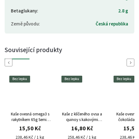
Betaglukany
:
2.8 g
Země původu
:
Česká republika
Související produkty
Previous
Next
Bez lepku
Bez lepku
Bez lepku
Kaše ovesná omega3 s
Kaše z klíčeného ovsa a
Kaše ovesná
rakytníkem 65g Semix
quinoy s kakovými
čokoláda ke
bez lepku
boby 65g Semix bez
Semix bez 
15,50 Kč
16,80 Kč
15,50
lepku
238,46 Kč / 1 kg
258,46 Kč / 1 kg
238,46 Kč 