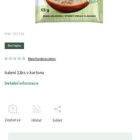
Kód:
101781
Bez lepku
Neohodnoceno
balení 22ks v kartonu
Detailní informace
Zeptat se
Hlídat
Sdílet