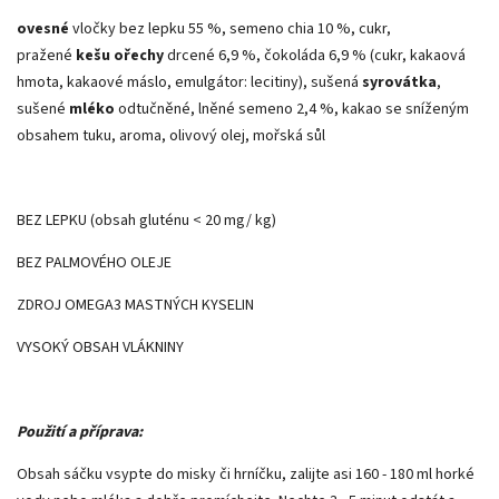
ovesné
vločky bez lepku 55 %, semeno chia 10 %, cukr,
pražené
kešu ořechy
drcené 6,9 %, čokoláda 6,9 % (cukr, kakaová
hmota, kakaové máslo, emulgátor: lecitiny), sušená
syrovátka
,
sušené
mléko
odtučněné, lněné semeno 2,4 %, kakao se sníženým
obsahem tuku, aroma, olivový olej, mořská sůl
BEZ LEPKU (obsah gluténu < 20 mg/ kg)
BEZ PALMOVÉHO OLEJE
ZDROJ OMEGA3 MASTNÝCH KYSELIN
VYSOKÝ OBSAH VLÁKNINY
Použití a příprava:
Obsah sáčku vsypte do misky či hrníčku, zalijte asi 160 - 180 ml horké