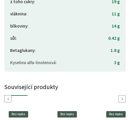
z toho cukry
:
19 g
vláknina
:
11 g
bílkoviny
:
14 g
sůl
:
0.42 g
Betaglukany
:
1.8 g
Kyselina alfa-linolenová
:
3 g
Související produkty
Previous
Next
Bez lepku
Bez lepku
Bez lepku