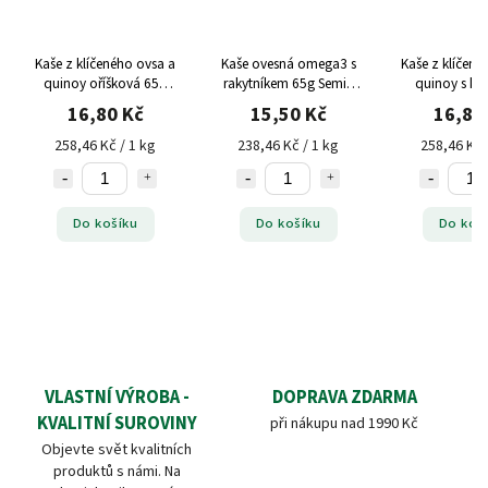
Kaše z klíčeného ovsa a
Kaše ovesná omega3 s
Kaše z klíčené
quinoy oříšková 65g
rakytníkem 65g Semix
quinoy s ka
Semix bez lepku
bez lepku
boby 65g Se
16,80 Kč
15,50 Kč
16,80
lepku
258,46 Kč / 1 kg
238,46 Kč / 1 kg
258,46 Kč 
Do košíku
Do košíku
Do koš
VLASTNÍ VÝROBA -
DOPRAVA ZDARMA
KVALITNÍ SUROVINY
při nákupu nad 1990 Kč
Objevte svět kvalitních
produktů s námi. Na