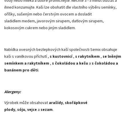
vody nebo mléka a dobře promíchejte. Nechte 3 - 5 minut odstát a
ihned konzumujte. Kaši lze obohatit dle vlastního výběru semínky,
oříšky, sušeným nebo čerstvým ovocem a dosladit
sladidlem medem, javorovým sirupem, datlovým sirupem,
kokosovým cukrem nebo jiným sladidlem.
Nabídka ovesných bezlepkových kaší společnosti Semix obsahuje
kaši s vanilkovou příchutí ,
s kustovnicí
,
s rakytníkem
,
se lněným
semínkem a rakytníkem
,
s čokoládou a kešu
a
s čokoládou a
banánem pro děti
.
Alergeny:
Výrobek může obsahovat
arašídy
,
skořápkové
plody
,
sóju
,
vejce
a
sezam
.