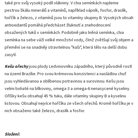
také pro svůj vysoký podíl vlákniny. V chia semínkách najdeme
pestrou škálu minerálů a vitamínů, například vápník, fosfor, draslík,
hořčík a železo, z vitamínů jsou to vitamíny skupiny B. Vysokých obsah
antioxidantů pomáhá předcházet žluknutí a znehodnocení
obsažených tuků v semínkách. Podobně jako lněná semínka, chia
semínka na sebe váží velké množství vody, čímž zvětšují svůj objem a
přemění se na snadněji stravitelnou "kaši", která tělo na delší dobu
zasytí.
Kešu ořechy
jsou plody Ledvinovníku západního, který původně rostl
na území Brazílie. Pro svou krémovou konzistenci a nasládlou chuť
jsou vyhledávanou a oblíbenou potravinou a surovinou. Kešu jsou
velmi bohaté na bílkoviny, omega-3 a omega-6 nenasycené kyseliny.
Oříšky kešu obsahují 45 % tuku, dále vitamíny skupiny B a kyselinu
listovou. Obsahují nejvíce hořčíku ze všech ořechů. Kromě hořčíku je v
nich obsaženo také železo, draslík a fosfor.
Složení: