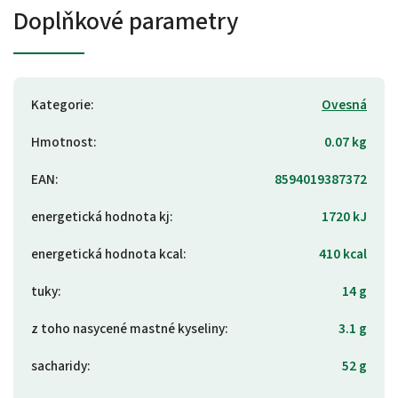
Doplňkové parametry
Kategorie
:
Ovesná
Hmotnost
:
0.07 kg
EAN
:
8594019387372
energetická hodnota kj
:
1720 kJ
energetická hodnota kcal
:
410 kcal
tuky
:
14 g
z toho nasycené mastné kyseliny
:
3.1 g
sacharidy
:
52 g