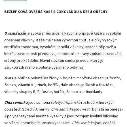
BEZLEPKOVÁ OVESNÁ KAŠE S ČOKOLÁDOU A KEŠU OŘECHY
Ovesná kaše
je sypká směs určená k rychlé přípravě kaše s vysokým
obsahem vlákniny. Kaše má nejen výbornou chuť, ale díky vysokým
nutričním hodnotám, vysokému podílu vlákniny, snadné přípravě a
lehké stravitelnosti představuje moderní a zdravý způsob stravování,
určený pro každého. Hlavní složkou směsi je oves, který je
zárukou zdravého a bohatě výživného pokrmu.
Oves
je obilí nejbohatší na živiny. V hojném množství obsahuje fosfor,
železo, vitamín B1, zinek, hořčík, dále obsahuje škrob a fruktózu,
vitamíny skupiny B, E, fosfor, hořčík, železo a antioxidanty.
Chia semínka
jsou semena
šalvěje hispánské
rostoucí v horských
oblastech Střední Ameriky.
Chia semínka
jsou velmi bohatá na omega-
3 polynenasycené mastné kyseliny a jsou zdrojem kvalitní bílkoviny
se všemi esenciálními aminokyselinami.
Chia semínka
jsou ceněná