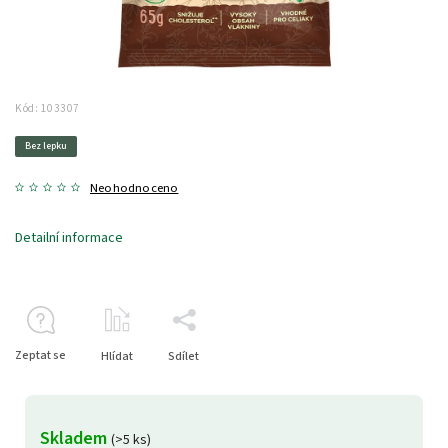
Kód:
103307
Bez lepku
Neohodnoceno
Detailní informace
Zeptat se
Hlídat
Sdílet
Skladem
(>5 ks)