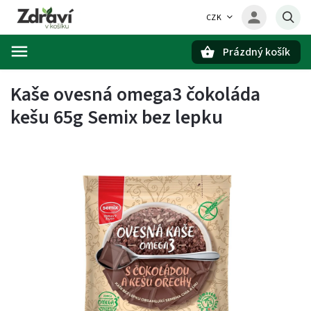
CZK
Prázdný košík
Hledat
Kaše ovesná omega3 čokoláda
kešu 65g Semix bez lepku