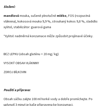
Složení:
mandlová
mouka, sušené plnotučné
mléko
, FOS (rozpustná
vláknina), kokosová mouka 9,9 %, strouhaný kokos 9,8 %, sladidlo:
xylitol, stabilizátor: guarová guma
*Xylitol: nadměrná konzumace může způsobit projímavé účinky.
BEZ LEPKU (obsah gluténu < 20 mg/ kg)
VYSOKÝ OBSAH VLÁKNINY
ZDROJ BÍLKOVIN
Použití a příprava:
Obsah sáčku zalijte 100 ml horké vody a dobře promíchejte. Po
uplynutí 3 minut je kaše připravena ke konzumaci.