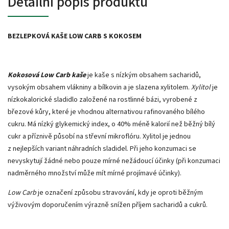
Detailní popis produktu
BEZLEPKOVÁ KAŠE LOW CARB S KOKOSEM
Kokosová Low Carb kaše
je kaše s nízkým obsahem sacharidů,
vysokým obsahem vlákniny a bílkovin a je slazena xylitolem.
Xylitol
je
nízkokalorické sladidlo založené na rostlinné bázi, vyrobené z
březové kůry, které je vhodnou alternativou rafinovaného bílého
cukru. Má nízký glykemický index, o 40% méně kalorií než běžný bílý
cukr a příznivě působí na střevní mikroflóru. Xylitol je jednou
z nejlepších variant náhradních sladidel. Při jeho konzumaci se
nevyskytují žádné nebo pouze mírné nežádoucí účinky (při konzumaci
nadměrného množství může mít mírné projímavé účinky).
Low Carb
je označení způsobu stravování, kdy je oproti běžným
výživovým doporučením výrazně snížen příjem sacharidů a cukrů.