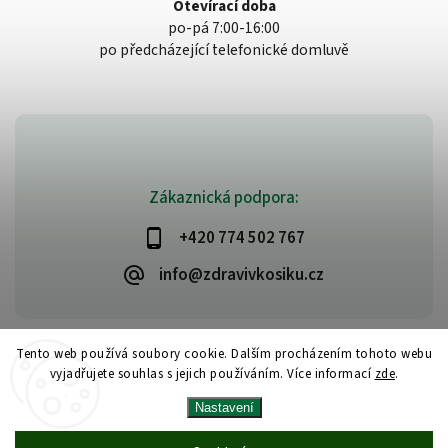
Otevírací doba
po-pá 7:00-16:00
po předcházející telefonické domluvě
Zákaznická podpora:
+420 774 502 767
info@zdravivkosiku.cz
Tento web používá soubory cookie. Dalším procházením tohoto webu
vyjadřujete souhlas s jejich používáním. Více informací
zde
.
Copyright 2026
www.zdravivkosiku.cz
. Všechna práva vyhrazena.
Nastavení
Upravit nastavení cookies
Vytvořil
Shoptet
| Design
Shoptak.cz