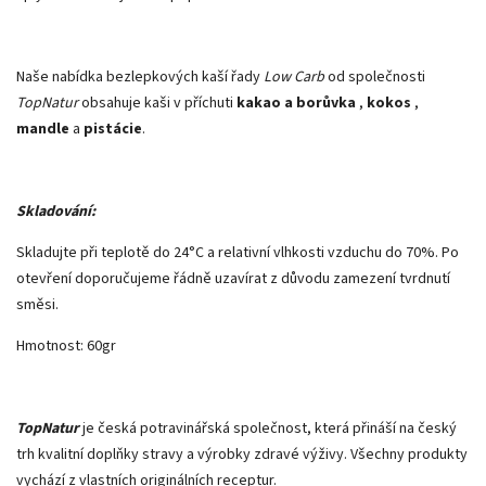
Naše nabídka bezlepkových kaší řady
Low Carb
od společnosti
TopNatur
obsahuje kaši v příchuti
kakao a borůvka
,
kokos
,
mandle
a
pistácie
.
Skladování:
Skladujte při teplotě do 24°C a relativní vlhkosti vzduchu do 70%. Po
otevření doporučujeme řádně uzavírat z důvodu zamezení tvrdnutí
směsi.
Hmotnost: 60gr
TopNatur
je česká potravinářská společnost, která přináší na český
trh kvalitní doplňky stravy a výrobky zdravé výživy. Všechny produkty
vychází z vlastních originálních receptur.