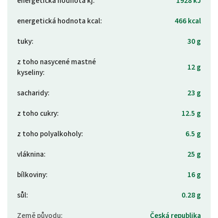
energetická hodnota kj
:
1928 kJ
energetická hodnota kcal
:
466 kcal
tuky
:
30 g
z toho nasycené mastné
12 g
kyseliny
:
sacharidy
:
23 g
z toho cukry
:
12.5 g
z toho polyalkoholy
:
6.5 g
vláknina
:
25 g
bílkoviny
:
16 g
sůl
:
0.28 g
Země původu
:
Česká republika