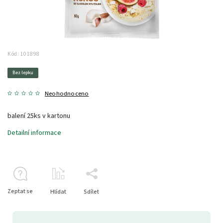
Kód:
101898
Bez lepku
Neohodnoceno
balení 25ks v kartonu
Detailní informace
Zeptat se
Hlídat
Sdílet