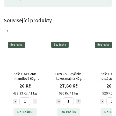
Související produkty
Previous
Next
Bez lepku
Bez lepku
Bez lepku
Kaše LOW CARB
LOW CARB tyčinka
Kaše LOW
mandlová 60g
kokos malina 40g
pistáciov
Topnatur bez lepku
Topnatur bez lepku
Topnatur be
26 Kč
27,60 Kč
26 K
433,33 Kč / 1 kg
690 Kč / 1 kg
520 Kč / 
Do košíku
Do košíku
Do koš