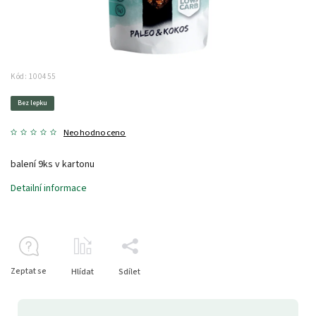
Kód:
100455
Bez lepku
Neohodnoceno
balení 9ks v kartonu
Detailní informace
Zeptat se
Hlídat
Sdílet