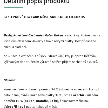
Detailní popis produktu
BEZLEPKOVÉ LOW CARB MÜSLI SRDCEM PALEO KOKOS
Bezlepkové Low Carb müsli
Paleo Kokos
je ručně vyráběné müsli s
vysokým obsahem vlákniny s kokosovými plátky, bez přidaného
cukru a sladidel.
Low Carb
je označení způsobu stravování, kdy je oproti běžným
výživovým doporučením výrazně snížen příjem sacharidů a cukrů.
Složení:
směs semínek v různém poměru 34 % (slunečnice,
sezam
, konopí
neloupané, dýně), kokosové plátky 32 %, směs
ořechů
v různém
poměru 19 % (
pekan
,
mandle
,
kešu
), čekanková vláknina,
lískooříšková
pasta, kakaové máslo