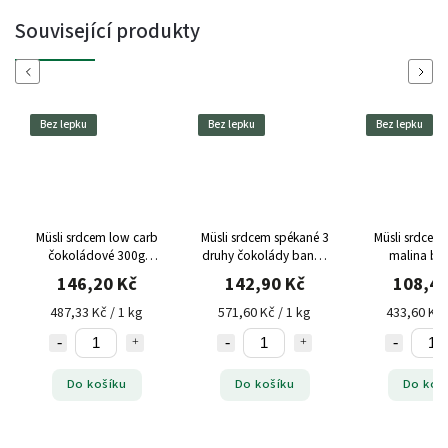
Související produkty
Previous
Next
Bez lepku
Bez lepku
Bez lepku
Müsli srdcem low carb
Müsli srdcem spékané 3
Müsli srdcem
čokoládové 300g
druhy čokolády banán
malina bel
Topnatur bez lepku
250g Topnatur bez
čokoláda
146,20 Kč
142,90 Kč
108,40
lepku
Topnatur be
487,33 Kč / 1 kg
571,60 Kč / 1 kg
433,60 Kč 
Do košíku
Do košíku
Do koš