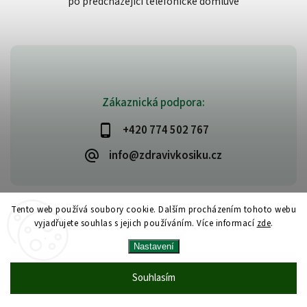
po předcházející telefonické domluvě
Zákaznická podpora:
+420 774 502 767
info@zdravivkosiku.cz
Tento web používá soubory cookie. Dalším procházením tohoto webu
vyjadřujete souhlas s jejich používáním. Více informací
zde
.
Copyright 2026
www.zdravivkosiku.cz
. Všechna práva vyhrazena.
Nastavení
Upravit nastavení cookies
Vytvořil
Shoptet
| Design
Shoptak.cz
Souhlasím