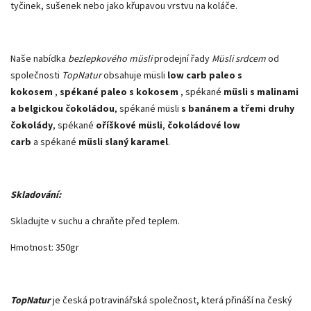
tyčinek, sušenek nebo jako křupavou vrstvu na koláče.
Naše nabídka
bezlepkového müsli
prodejní řady
Müsli srdcem
od
společnosti
TopNatur
obsahuje müsli
low carb paleo s
kokosem
,
spékané paleo s kokosem
, spékané
müsli s malinami
a belgickou čokoládou
, spékané müsli
s banánem a třemi druhy
čokolády
, spékané
oříškové müsli
,
čokoládové low
carb
a spékané
müsli slaný karamel
.
Skladování:
Skladujte v suchu a chraňte před teplem.
Hmotnost: 350gr
TopNatur
je česká potravinářská společnost, která přináší na český