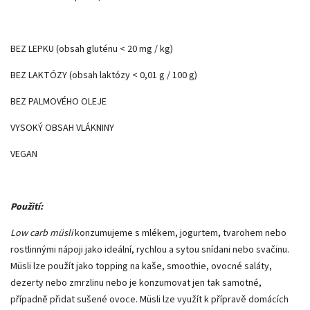
BEZ LEPKU (obsah gluténu < 20 mg / kg)
BEZ LAKTÓZY (obsah laktózy < 0,01 g / 100 g)
BEZ PALMOVÉHO OLEJE
VYSOKÝ OBSAH VLÁKNINY
VEGAN
Použití:
Low carb müsli
konzumujeme s mlékem, jogurtem, tvarohem nebo
rostlinnými nápoji jako ideální, rychlou a sytou snídani nebo svačinu.
Müsli lze použít jako topping na kaše, smoothie, ovocné saláty,
dezerty nebo zmrzlinu nebo je konzumovat jen tak samotné,
případně přidat sušené ovoce. Müsli lze využít k přípravě domácích