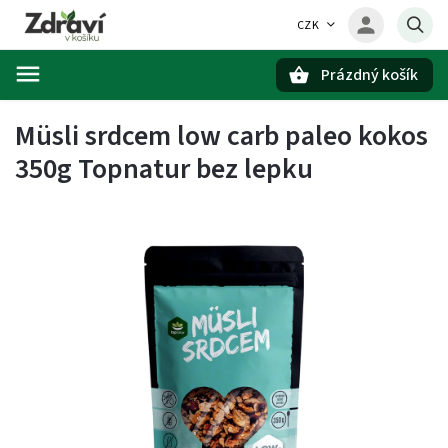
CZK
Prázdný košík
Hledat
Müsli srdcem low carb paleo kokos
350g Topnatur bez lepku