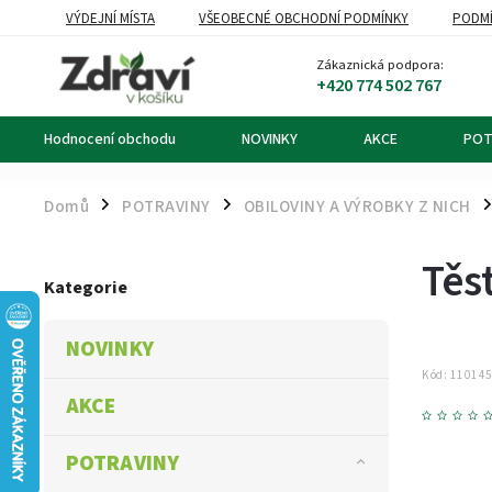
VÝDEJNÍ MÍSTA
VŠEOBECNÉ OBCHODNÍ PODMÍNKY
PODMÍ
OZNÁMENÍ O ODSTOUPENÍ OD KUPNÍ SMLOUVY
DOPRAVA A PL
Zákaznická podpora:
+420 774 502 767
Hodnocení obchodu
NOVINKY
AKCE
POT
Domů
POTRAVINY
OBILOVINY A VÝROBKY Z NICH
/
/
/
Těs
Kategorie
NOVINKY
Kód:
11014
AKCE
POTRAVINY