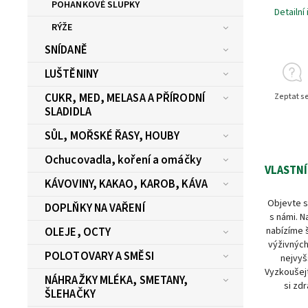
POHANKOVÉ SLUPKY
Detailní
RÝŽE
SNÍDANĚ
LUŠTĚNINY
CUKR, MED, MELASA A PŘÍRODNÍ
Zeptat s
SLADIDLA
SŮL, MOŘSKÉ ŘASY, HOUBY
Ochucovadla, koření a omáčky
VLASTNÍ
KÁVOVINY, KAKAO, KAROB, KÁVA
Objevte s
DOPLŇKY NA VAŘENÍ
s námi. N
nabízíme 
OLEJE, OCTY
výživných
POLOTOVARY A SMĚSI
nejvyš
Vyzkoušejt
NÁHRAŽKY MLÉKA, SMETANY,
si zdr
ŠLEHAČKY