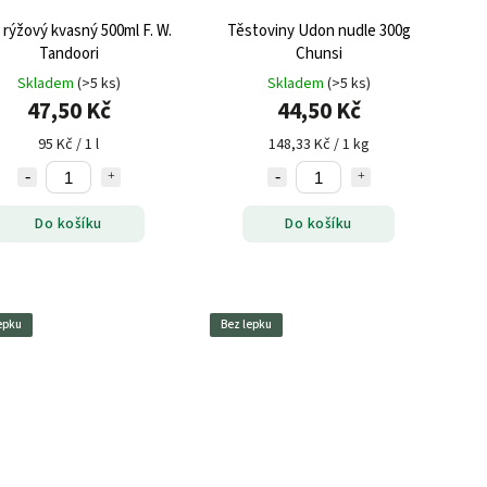
rýžový kvasný 500ml F. W.
Těstoviny Udon nudle 300g
Tandoori
Chunsi
Skladem
(>5 ks)
Skladem
(>5 ks)
47,50 Kč
44,50 Kč
95 Kč / 1 l
148,33 Kč / 1 kg
Do košíku
Do košíku
epku
Bez lepku