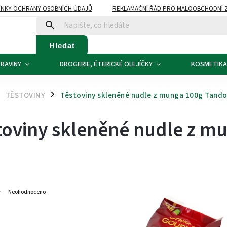
NKY OCHRANY OSOBNÍCH ÚDAJŮ
REKLAMAČNÍ ŘÁD PRO MALOOBCHODNÍ 
ATBA
KONTAKTY
Hledat
RAVINY
DROGERIE, ÉTERICKÉ OLEJÍČKY
KOSMETIKA
TĚSTOVINY
Těstoviny skleněné nudle z munga 100g Tando
/
toviny skleněné nudle z m
5
Neohodnoceno