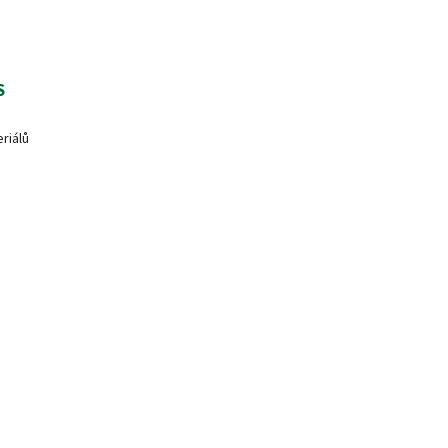
S
riálů