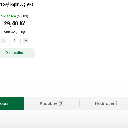
Rýžový papír 50g 9 ks
Skladem
(>5 ks)
29,40 Kč
588 Kč / 1 kg
Do košíku
opis
Podobné (2)
Hodnocení