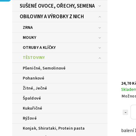
SUŠENÉ OVOCE, OŘECHY, SEMENA
OBILOVINY A VÝROBKY Z NICH
ZRNA
MOUKY
OTRUBY A KLÍČKY
TĚSTOVINY
Pšeničné, Semolinové
Pohankové
24,70 K
Žitné, Ječné
Sklade
Možnos
Špaldové
Kukuřičné
Rýžové
Konjak, Shirataki, Protein pasta
balení 