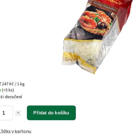
č
247 Kč / 1 kg
m
(>5 ks)
ti doručení
Přidat do košíku
150ks v kartonu