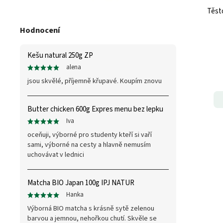
Těst
Hodnocení
Kešu natural 250g ZP
alena
jsou skvělé, příjemně křupavé. Koupím znovu
Butter chicken 600g Expres menu bez lepku
Iva
oceňuji, výborné pro studenty kteří si vaří
sami, výborné na cesty a hlavně nemusím
uchovávat v lednici
Matcha BIO Japan 100g IPJ NATUR
Hanka
Výborná BIO matcha s krásně sytě zelenou
barvou a jemnou, nehořkou chutí. Skvěle se