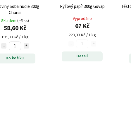
oviny Soba nudle 300g
Rýžový papír 300g Govap
Těsto
Chunsi
Vyprodáno
Skladem
(>5 ks)
67 Kč
58,60 Kč
223,33 Kč / 1 kg
195,33 Kč / 1 kg
Detail
Do košíku