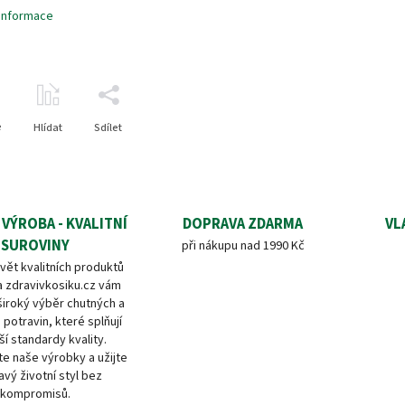
 informace
e
Hlídat
Sdílet
 VÝROBA - KVALITNÍ
DOPRAVA ZDARMA
VL
SUROVINY
při nákupu nad 1990 Kč
vět kvalitních produktů
a zdravivkosiku.cz vám
široký výběr chutných a
 potravin, které splňují
ší standardy kvality.
e naše výrobky a užijte
avý životní styl bez
kompromisů.