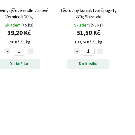
viny rýžové nudle vlasové
Těstoviny konjak tvar špagety
Vermicelli 200g
270g Shirataki
Skladem
(>5 ks)
Skladem
(>5 ks)
39,20 Kč
51,50 Kč
196 Kč / 1 kg
190,74 Kč / 1 kg
Do košíku
Do košíku