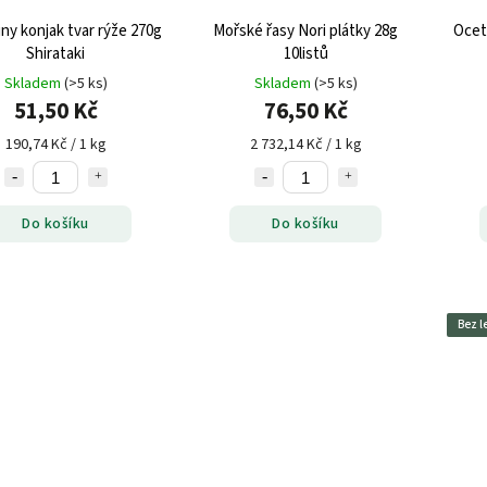
ny konjak tvar rýže 270g
Mořské řasy Nori plátky 28g
Ocet 
Shirataki
10listů
Skladem
(>5 ks)
Skladem
(>5 ks)
51,50 Kč
76,50 Kč
190,74 Kč / 1 kg
2 732,14 Kč / 1 kg
Do košíku
Do košíku
Bez l