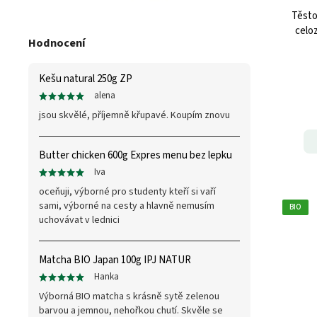
Těsto
celo
Hodnocení
Kešu natural 250g ZP
alena
jsou skvělé, příjemně křupavé. Koupím znovu
Butter chicken 600g Expres menu bez lepku
Iva
oceňuji, výborné pro studenty kteří si vaří
sami, výborné na cesty a hlavně nemusím
BIO
uchovávat v lednici
Matcha BIO Japan 100g IPJ NATUR
Hanka
Výborná BIO matcha s krásně sytě zelenou
barvou a jemnou, nehořkou chutí. Skvěle se