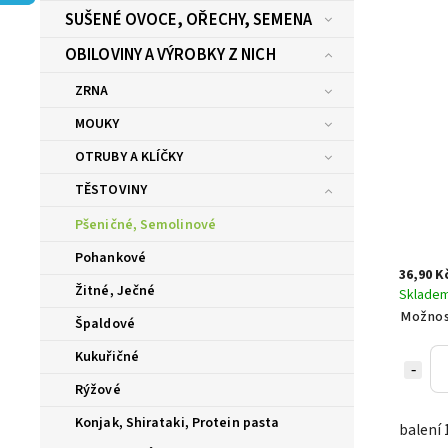
SUŠENÉ OVOCE, OŘECHY, SEMENA
OBILOVINY A VÝROBKY Z NICH
ZRNA
MOUKY
OTRUBY A KLÍČKY
TĚSTOVINY
Pšeničné, Semolinové
Pohankové
36,90 K
Žitné, Ječné
Sklade
Možnos
Špaldové
Kukuřičné
Rýžové
Konjak, Shirataki, Protein pasta
balení 