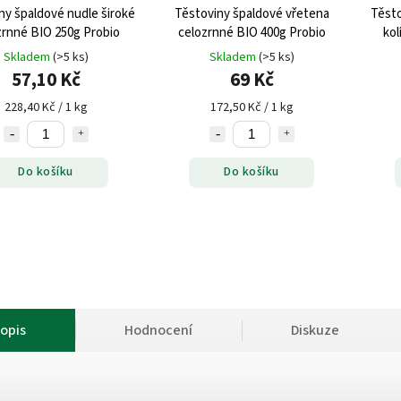
ny špaldové nudle široké
Těstoviny špaldové vřetena
Těst
celozrnné BIO 250g Probio
celozrnné BIO 400g Probio
kol
Skladem
(>5 ks)
Skladem
(>5 ks)
57,10 Kč
69 Kč
228,40 Kč / 1 kg
172,50 Kč / 1 kg
Do košíku
Do košíku
opis
Hodnocení
Diskuze