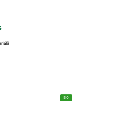
S
riálů
BIO