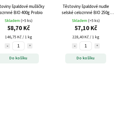
toviny špaldové mušličky
Těstoviny špaldové nudle
lozrnné BIO 400g Probio
selské celozrnné BIO 250g
Probio
Skladem
(>5 ks)
Skladem
(>5 ks)
58,70 Kč
57,10 Kč
146,75 Kč / 1 kg
228,40 Kč / 1 kg
Do košíku
Do košíku