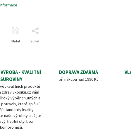
 informace
e
Hlídat
Sdílet
 VÝROBA - KVALITNÍ
DOPRAVA ZDARMA
VL
SUROVINY
při nákupu nad 1990 Kč
vět kvalitních produktů
a zdravivkosiku.cz vám
široký výběr chutných a
 potravin, které splňují
ší standardy kvality.
e naše výrobky a užijte
avý životní styl bez
kompromisů.