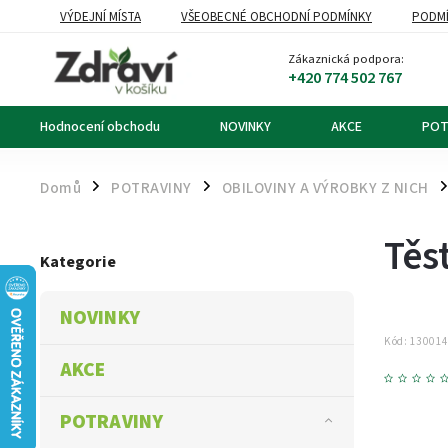
VÝDEJNÍ MÍSTA
VŠEOBECNÉ OBCHODNÍ PODMÍNKY
PODMÍ
OZNÁMENÍ O ODSTOUPENÍ OD KUPNÍ SMLOUVY
DOPRAVA A PL
Zákaznická podpora:
+420 774 502 767
Hodnocení obchodu
NOVINKY
AKCE
POT
Domů
POTRAVINY
OBILOVINY A VÝROBKY Z NICH
/
/
/
Těs
Kategorie
NOVINKY
Kód:
13001
AKCE
POTRAVINY