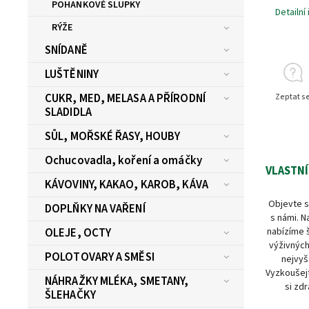
POHANKOVÉ SLUPKY
Detailní
RÝŽE
SNÍDANĚ
LUŠTĚNINY
CUKR, MED, MELASA A PŘÍRODNÍ
Zeptat s
SLADIDLA
SŮL, MOŘSKÉ ŘASY, HOUBY
Ochucovadla, koření a omáčky
VLASTNÍ
KÁVOVINY, KAKAO, KAROB, KÁVA
Objevte s
DOPLŇKY NA VAŘENÍ
s námi. N
nabízíme 
OLEJE, OCTY
výživných
POLOTOVARY A SMĚSI
nejvyš
Vyzkoušejt
NÁHRAŽKY MLÉKA, SMETANY,
si zdr
ŠLEHAČKY