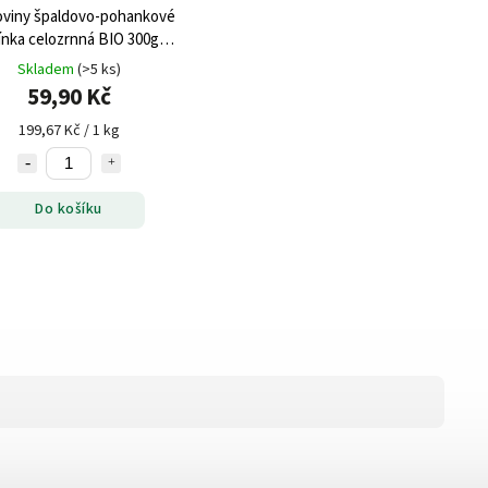
oviny špaldovo-pohankové
ínka celozrnná BIO 300g
Probio
Skladem
(>5 ks)
59,90 Kč
199,67 Kč / 1 kg
Do košíku