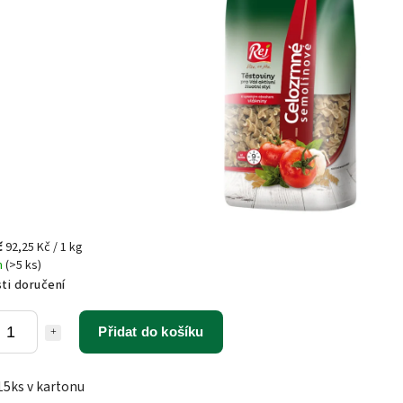
č
92,25 Kč / 1 kg
m
(>5 ks)
ti doručení
Přidat do košíku
15ks v kartonu