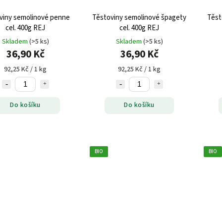
viny semolinové penne
Těstoviny semolinové špagety
Těst
cel. 400g REJ
cel. 400g REJ
Skladem
(>5 ks)
Skladem
(>5 ks)
36,90 Kč
36,90 Kč
92,25 Kč / 1 kg
92,25 Kč / 1 kg
Do košíku
Do košíku
BIO
BIO