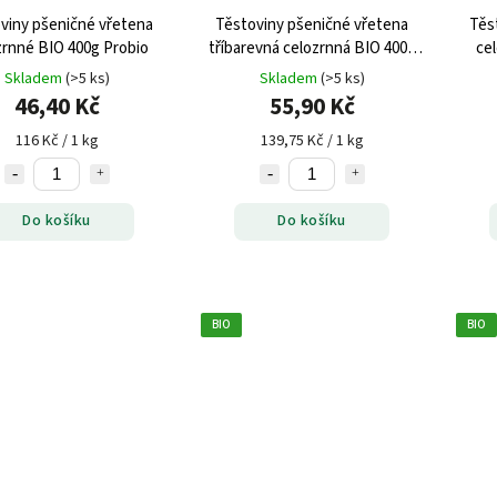
viny pšeničné vřetena
Těstoviny pšeničné vřetena
Těs
zrnné BIO 400g Probio
tříbarevná celozrnná BIO 400g
ce
Probio
Skladem
(>5 ks)
Skladem
(>5 ks)
46,40 Kč
55,90 Kč
116 Kč / 1 kg
139,75 Kč / 1 kg
Do košíku
Do košíku
BIO
BIO