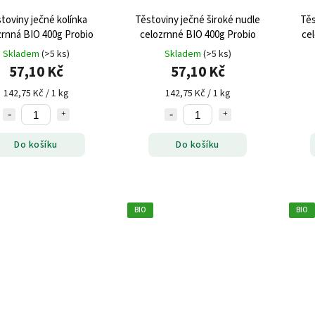
toviny ječné kolínka
Těstoviny ječné široké nudle
Těs
zrnná BIO 400g Probio
celozrnné BIO 400g Probio
ce
Skladem
(>5 ks)
Skladem
(>5 ks)
57,10 Kč
57,10 Kč
142,75 Kč / 1 kg
142,75 Kč / 1 kg
Do košíku
Do košíku
BIO
BIO