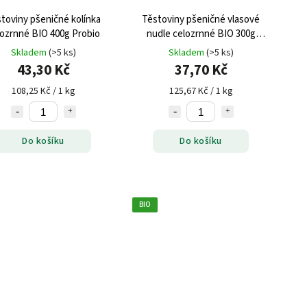
toviny pšeničné kolínka
Těstoviny pšeničné vlasové
lozrnné BIO 400g Probio
nudle celozrnné BIO 300g
Probio
Skladem
(>5 ks)
Skladem
(>5 ks)
43,30 Kč
37,70 Kč
108,25 Kč / 1 kg
125,67 Kč / 1 kg
Do košíku
Do košíku
BIO