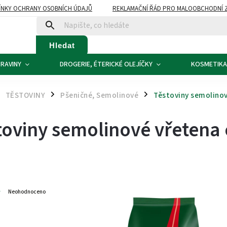
NKY OCHRANY OSOBNÍCH ÚDAJŮ
REKLAMAČNÍ ŘÁD PRO MALOOBCHODNÍ 
ATBA
KONTAKTY
Hledat
RAVINY
DROGERIE, ÉTERICKÉ OLEJÍČKY
KOSMETIKA
TĚSTOVINY
Pšeničné, Semolinové
Těstoviny semolinov
/
/
toviny semolinové vřetena 
4
Neohodnoceno