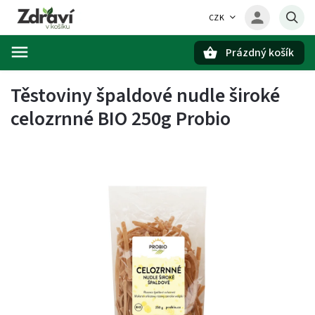
CZK
Prázdný košík
Hledat
Těstoviny špaldové nudle široké
celozrnné BIO 250g Probio