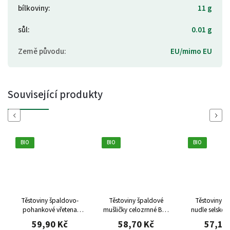
bílkoviny
:
11 g
sůl
:
0.01 g
Země původu
:
EU/mimo EU
Související produkty
Previous
Next
BIO
BIO
BIO
Těstoviny špaldovo-
Těstoviny špaldové
Těstoviny š
pohankové vřetena
mušličky celozrnné BIO
nudle selské 
celozrnná BIO 300g
400g Probio
BIO 250g P
59,90 Kč
58,70 Kč
57,10
Probio