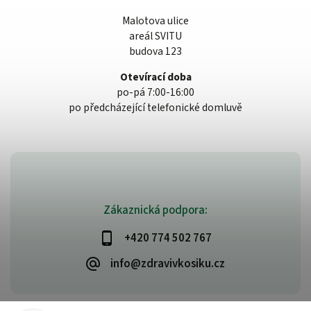
Malotova ulice
areál SVITU
budova 123
Otevírací doba
po-pá 7:00-16:00
po předcházející telefonické domluvě
Zákaznická podpora:
+420 774 502 767
info@zdravivkosiku.cz