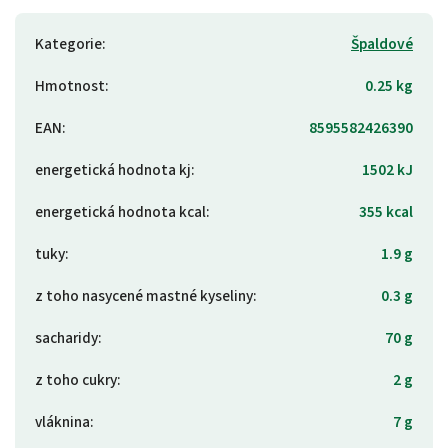
Kategorie
:
Špaldové
Hmotnost
:
0.25 kg
EAN
:
8595582426390
energetická hodnota kj
:
1502 kJ
energetická hodnota kcal
:
355 kcal
tuky
:
1.9 g
z toho nasycené mastné kyseliny
:
0.3 g
sacharidy
:
70 g
z toho cukry
:
2 g
vláknina
:
7 g