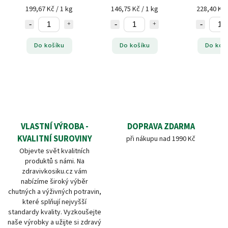
199,67 Kč / 1 kg
146,75 Kč / 1 kg
228,40 Kč 
Do košíku
Do košíku
Do koš
VLASTNÍ VÝROBA -
DOPRAVA ZDARMA
KVALITNÍ SUROVINY
při nákupu nad 1990 Kč
Objevte svět kvalitních
produktů s námi. Na
zdravivkosiku.cz vám
nabízíme široký výběr
chutných a výživných potravin,
které splňují nejvyšší
standardy kvality. Vyzkoušejte
naše výrobky a užijte si zdravý