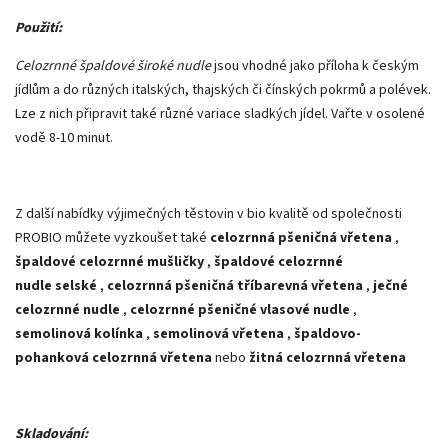
Použití:
Celozrnné špaldové široké nudle
jsou vhodné jako příloha k českým
jídlům a do různých italských, thajských či čínských pokrmů a polévek.
Lze z nich připravit také různé variace sladkých jídel. Vařte v osolené
vodě 8-10 minut.
Z další nabídky výjimečných těstovin v bio kvalitě od společnosti
PROBIO můžete vyzkoušet také
celozrnná pšeničná vřetena
,
špaldové celozrnné mušličky
,
špaldové celozrnné
nudle
selské
,
celozrnná pšeničná tříbarevná vřetena
,
ječné
celozrnné nudle
,
celozrnné pšeničné vlasové nudle
,
semolinová kolínka
,
semolinová vřetena
,
špaldovo-
pohanková celozrnná vřetena
nebo
žitná celozrnná vřetena
Skladování: