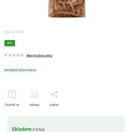
Kód:
122374
BIO
Neohodnoceno
Detailní informace
Zeptat se
Hlídat
Sdílet
Skladem
(>5 ks)