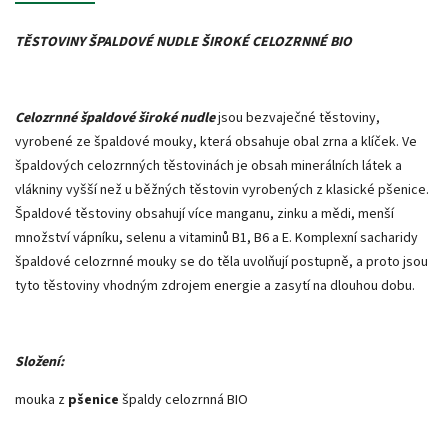
TĚSTOVINY ŠPALDOVÉ NUDLE ŠIROKÉ CELOZRNNÉ BIO
Celozrnné špaldové široké nudle
jsou bezvaječné těstoviny,
vyrobené ze špaldové mouky, která obsahuje obal zrna a klíček. Ve
špaldových celozrnných těstovinách je obsah minerálních látek a
vlákniny vyšší než u běžných těstovin vyrobených z klasické pšenice.
Špaldové těstoviny obsahují více manganu, zinku a mědi, menší
množství vápníku, selenu a vitaminů B1, B6 a E. Komplexní sacharidy
špaldové celozrnné mouky se do těla uvolňují postupně, a proto jsou
tyto těstoviny vhodným zdrojem energie a zasytí na dlouhou dobu.
Složení:
mouka z
pšenice
špaldy celozrnná BIO