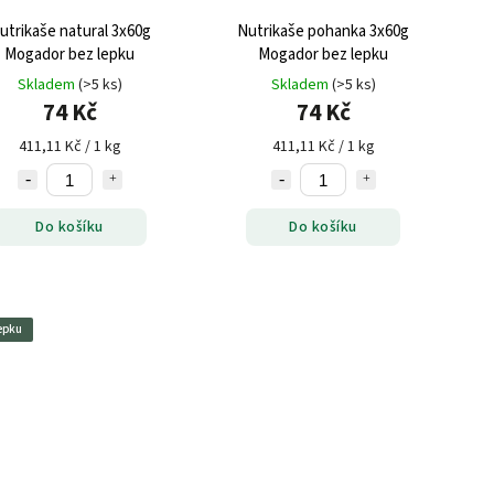
utrikaše natural 3x60g
Nutrikaše pohanka 3x60g
Mogador bez lepku
Mogador bez lepku
Skladem
(>5 ks)
Skladem
(>5 ks)
74 Kč
74 Kč
411,11 Kč / 1 kg
411,11 Kč / 1 kg
Do košíku
Do košíku
epku