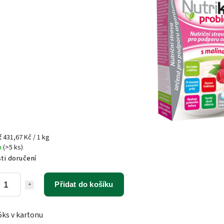
č
431,67 Kč / 1 kg
m
(>5 ks)
ti doručení
Přidat do košíku
5ks v kartonu