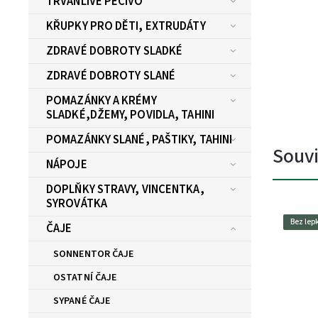
TRVANLIVÉ PEČIVO
KŘUPKY PRO DĚTI, EXTRUDÁTY
ZDRAVÉ DOBROTY SLADKÉ
ZDRAVÉ DOBROTY SLANÉ
POMAZÁNKY A KRÉMY
SLADKÉ,DŽEMY, POVIDLA, TAHINI
POMAZÁNKY SLANÉ, PAŠTIKY, TAHINI
Souvi
NÁPOJE
DOPLŇKY STRAVY, VINCENTKA,
SYROVÁTKA
Bez lep
ČAJE
SONNENTOR ČAJE
OSTATNÍ ČAJE
SYPANÉ ČAJE