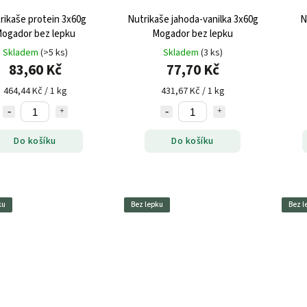
rikaše protein 3x60g
Nutrikaše jahoda-vanilka 3x60g
N
ogador bez lepku
Mogador bez lepku
Skladem
(>5 ks)
Skladem
(3 ks)
83,60 Kč
77,70 Kč
464,44 Kč / 1 kg
431,67 Kč / 1 kg
Do košíku
Do košíku
ku
Bez lepku
Bez l