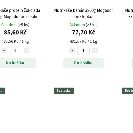
kaše protein čokoláda
Nutrikaše banán 3x60g Mogador
Nutr
g Mogador bez lepku
bez lepku
3x
Skladem
(>5 ks)
Skladem
(>5 ks)
85,60 Kč
77,70 Kč
475,56 Kč / 1 kg
431,67 Kč / 1 kg
Do košíku
Do košíku
ku
Bez lepku
Bez l