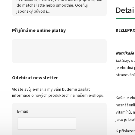
do matcha latte nebo smoothie. Oceňuji
Detai
japonský původ i...
Přijímáme online platby
BEZLEPKO
Nutrikaše
laktózy
, s
je vhodná 
stravování
Odebírat newsletter
Vložte svůj e-mail a my vám budeme zasílat
informace o nových produktech na našem e-shopu.
Kaše je vh
nesnášenli
E-mail
vitamínů, 
jako je bio
K přislaze