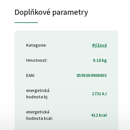
Doplňkové parametry
Kategorie
:
Rýžová
Hmotnost
:
0.18 kg
EAN
:
8595054906955
energetická
1731 kJ
hodnota kj
:
energetická
412 kcal
hodnota kcal
: