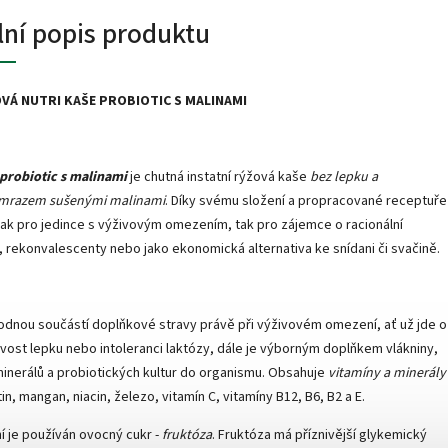
lní popis produktu
VÁ NUTRI KAŠE PROBIOTIC S MALINAMI
 probiotic s malinami
je chutná instatní rýžová kaše
bez lepku a
mrazem sušenými malinami
. Díky svému složení a propracované receptuře
jak pro jedince s výživovým omezením, tak pro zájemce o racionální
, rekonvalescenty nebo jako ekonomická alternativa ke snídani či svačině.
odnou součástí doplňkové stravy právě při výživovém omezení, ať už jde o
vost lepku nebo intoleranci laktózy, dále je výborným doplňkem vlákniny,
minerálů a probiotických kultur do organismu. Obsahuje
vitamíny a minerály
tin, mangan, niacin, železo, vitamín C, vitamíny B12, B6, B2 a E.
ní je používán ovocný cukr -
fruktóza
. Fruktóza má příznivější glykemický