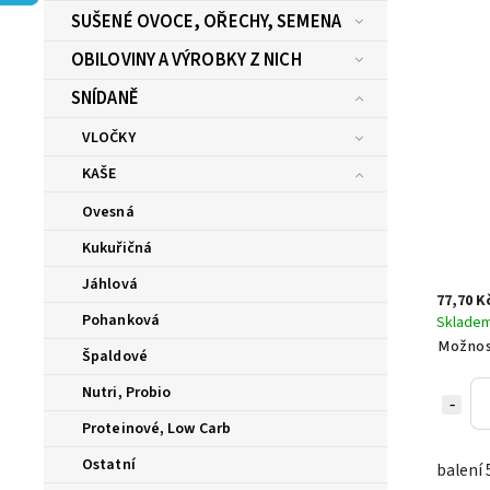
SUŠENÉ OVOCE, OŘECHY, SEMENA
OBILOVINY A VÝROBKY Z NICH
SNÍDANĚ
VLOČKY
KAŠE
Ovesná
Kukuřičná
Jáhlová
77,70 K
Pohanková
Sklade
Možnos
Špaldové
Nutri, Probio
Proteinové, Low Carb
Ostatní
balení 