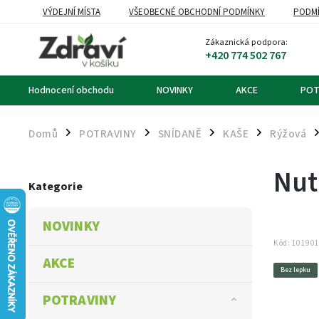
VÝDEJNÍ MÍSTA
VŠEOBECNÉ OBCHODNÍ PODMÍNKY
PODMÍ
OZNÁMENÍ O ODSTOUPENÍ OD KUPNÍ SMLOUVY
DOPRAVA A PL
Zákaznická podpora:
+420 774 502 767
Hodnocení obchodu
NOVINKY
AKCE
POT
Domů
POTRAVINY
SNÍDANĚ
KAŠE
Rýžová
/
/
/
/
/
Nut
Kategorie
NOVINKY
Kód:
10190
AKCE
Bez lepku
POTRAVINY