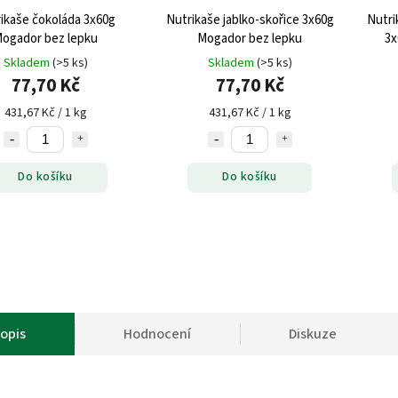
ikaše čokoláda 3x60g
Nutrikaše jablko-skořice 3x60g
Nutri
ogador bez lepku
Mogador bez lepku
3x
Skladem
(>5 ks)
Skladem
(>5 ks)
77,70 Kč
77,70 Kč
431,67 Kč / 1 kg
431,67 Kč / 1 kg
Do košíku
Do košíku
opis
Hodnocení
Diskuze