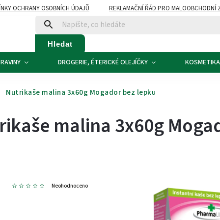
NKY OCHRANY OSOBNÍCH ÚDAJŮ
REKLAMAČNÍ ŘÁD PRO MALOOBCHODNÍ 
ATBA
KONTAKTY
Hledat
RAVINY
DROGERIE, ÉTERICKÉ OLEJÍČKY
KOSMETIKA
Nutrikaše malina 3x60g Mogador bez lepku
rikaše malina 3x60g Mogad
1
Neohodnoceno