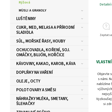
Rýžová
Detailní
MÜSLI A GRANOLY
LUŠTĚNINY
CUKR, MED, MELASA A PŘÍRODNÍ
SLADIDLA
Zeptat s
SŮL, MOŘSKÉ ŘASY, HOUBY
OCHUCOVADLA, KOŘENÍ, SOJ.
OMÁČKY, BUJÓN, HOŘČICE
VLASTNÍ
KÁVOVINY, KAKAO, KAROB, KÁVA
DOPLŇKY NA VAŘENÍ
Objevte s
s námi. N
OLEJE, OCTY
nabízíme 
výživných
POLOTOVARY A SMĚSI
nejvyš
NÁHRAŽKY MLÉKA, SMETANY,
Vyzkoušejt
ŠLEHAČKY
si zdr