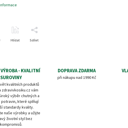
 informace
e
Hlídat
Sdílet
 VÝROBA - KVALITNÍ
DOPRAVA ZDARMA
VL
SUROVINY
při nákupu nad 1990 Kč
vět kvalitních produktů
a zdravivkosiku.cz vám
široký výběr chutných a
 potravin, které splňují
ší standardy kvality.
e naše výrobky a užijte
avý životní styl bez
kompromisů.