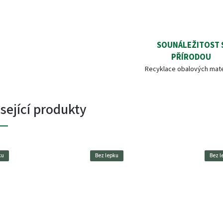
SOUNÁLEŽITOST 
PŘÍRODOU
Recyklace obalových mate
sející produkty
ku
Bez lepku
Bez l