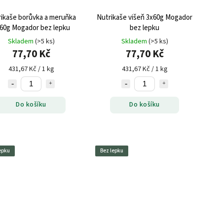
ikaše borůvka a meruňka
Nutrikaše višeň 3x60g Mogador
60g Mogador bez lepku
bez lepku
Skladem
(>5 ks)
Skladem
(>5 ks)
77,70 Kč
77,70 Kč
431,67 Kč / 1 kg
431,67 Kč / 1 kg
Do košíku
Do košíku
epku
Bez lepku