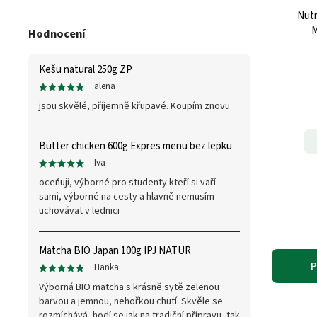
Nutr
M
Hodnocení
Kešu natural 250g ZP
alena
jsou skvělé, příjemně křupavé. Koupím znovu
Butter chicken 600g Expres menu bez lepku
Iva
oceňuji, výborné pro studenty kteří si vaří
sami, výborné na cesty a hlavně nemusím
uchovávat v lednici
Matcha BIO Japan 100g IPJ NATUR
P
Hanka
Výborná BIO matcha s krásně sytě zelenou
barvou a jemnou, nehořkou chutí. Skvěle se
rozmíchává, hodí se jak na tradiční přípravu, tak