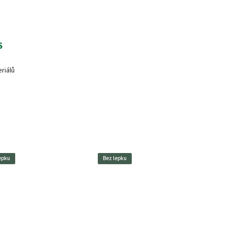
S
riálů
epku
Bez lepku