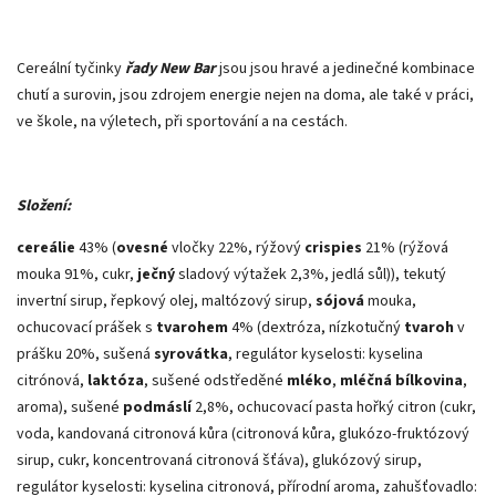
Cereální tyčinky
řady New Bar
jsou jsou hravé a jedinečné kombinace
chutí a surovin, jsou zdrojem energie nejen na doma, ale také v práci,
ve škole, na výletech, při sportování a na cestách.
Složení:
cereálie
43% (
ovesné
vločky 22%, rýžový
crispies
21% (rýžová
mouka 91%, cukr,
ječný
sladový výtažek 2,3%, jedlá sůl)), tekutý
invertní sirup, řepkový olej, maltózový sirup,
sójová
mouka,
ochucovací prášek s
tvarohem
4% (dextróza, nízkotučný
tvaroh
v
prášku 20%, sušená
syrovátka
, regulátor kyselosti: kyselina
citrónová,
laktóza
, sušené odstředěné
mléko
,
mléčná bílkovina
,
aroma), sušené
podmáslí
2,8%, ochucovací pasta hořký citron (cukr,
voda, kandovaná citronová kůra (citronová kůra, glukózo-fruktózový
sirup, cukr, koncentrovaná citronová šťáva), glukózový sirup,
regulátor kyselosti: kyselina citronová, přírodní aroma, zahušťovadlo: