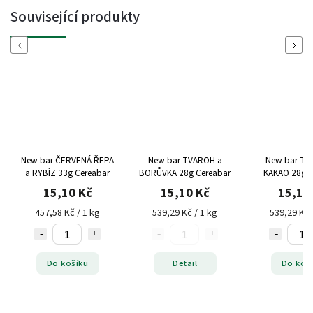
Související produkty
Previous
Next
New bar ČERVENÁ ŘEPA
New bar TVAROH a
New bar TV
a RYBÍZ 33g Cereabar
BORŮVKA 28g Cereabar
KAKAO 28gC
15,10 Kč
15,10 Kč
15,10
457,58 Kč / 1 kg
539,29 Kč / 1 kg
539,29 Kč 
Do košíku
Detail
Do koš