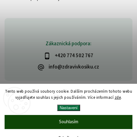
Zákaznická podpora:
+420 774 502 767
info@zdravivkosiku.cz
Tento web používá soubory cookie. Dalším procházením tohoto webu
vyjadřujete souhlas s jejich používáním. Více informací
zde
.
Copyright 2026
www.zdravivkosiku.cz
. Všechna práva vyhrazena.
Nastavení
Upravit nastavení cookies
Vytvořil
Shoptet
| Design
Shoptak.cz
Souhlasím