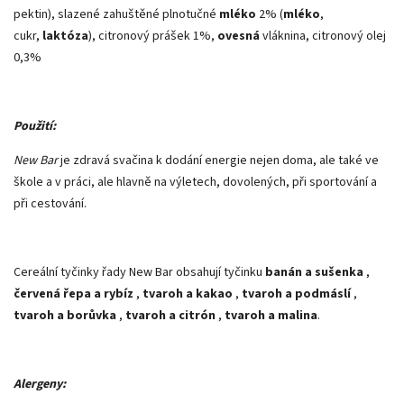
pektin), slazené zahuštěné plnotučné
mléko
2% (
mléko
,
cukr,
laktóza
), citronový prášek 1%,
ovesná
vláknina, citronový olej
0,3%
Použití:
New Bar
je zdravá svačina k dodání energie nejen doma, ale také ve
škole a v práci, ale hlavně na výletech, dovolených, při sportování a
při cestování.
Cereální tyčinky řady New Bar obsahují tyčinku
banán a sušenka
,
červená řepa a rybíz
,
tvaroh a kakao
,
tvaroh a podmáslí
,
tvaroh a borůvka
,
tvaroh a citrón
,
tvaroh a malina
.
Alergeny: