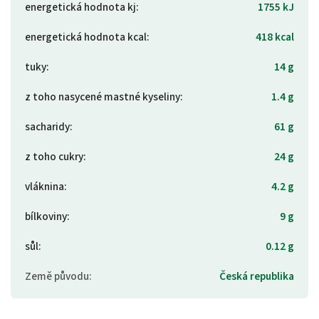
energetická hodnota kj
:
1755 kJ
energetická hodnota kcal
:
418 kcal
tuky
:
14 g
z toho nasycené mastné kyseliny
:
1.4 g
sacharidy
:
61 g
z toho cukry
:
24 g
vláknina
:
4.2 g
bílkoviny
:
9 g
sůl
:
0.12 g
Země původu
:
Česká republika