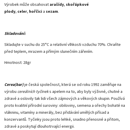
Výrobek může obsahovat
arašídy
,
skořápkové
plody
,
celer
,
hořčici
a
sezam
.
Skladování:
Skladujte v suchu do 25°C a relativní vlhkosti vzduchu 70%. Chraňte
před teplem, mrazem a přímým slunečním zářením.
Hmotnost: 28gr
Cerea(bar)
je česká společnost, která se od roku 1992 zaměřuje na
výrobu
cereálních tyčinek
s apelem na to, aby byly výživné, chutné a
zdravé a oslovily tak lidi všech zájmových a věkových skupin. Používá
proto kvalitní přírodní suroviny: obiloviny, semena a ořechy bohaté na
vlákninu, vitamíny a minerály, bez přidávání umělých přísad a
konzervantů. Tyčinky jsou proto lehké, snadno přenosné a přitom,
zdravé a poskytují dlouhotrvající energii.