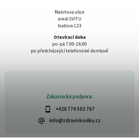
Malotova ulice
areál SVITU
budova 123
Otevírací doba
po-pá 7:00-16:00
po předcházející telefonické domluvě
Zákaznická podpora:
+420 774 502 767
info@zdravivkosiku.cz