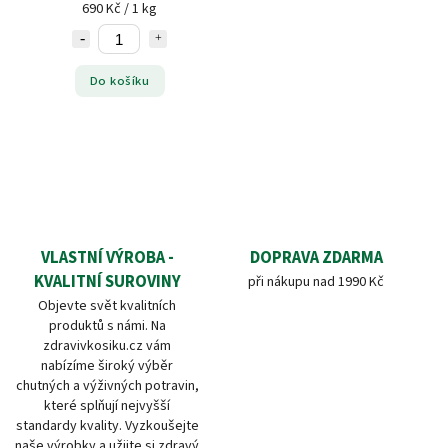
690 Kč / 1 kg
Do košíku
VLASTNÍ VÝROBA -
DOPRAVA ZDARMA
KVALITNÍ SUROVINY
při nákupu nad 1990 Kč
Objevte svět kvalitních
produktů s námi. Na
zdravivkosiku.cz vám
nabízíme široký výběr
chutných a výživných potravin,
které splňují nejvyšší
standardy kvality. Vyzkoušejte
naše výrobky a užijte si zdravý