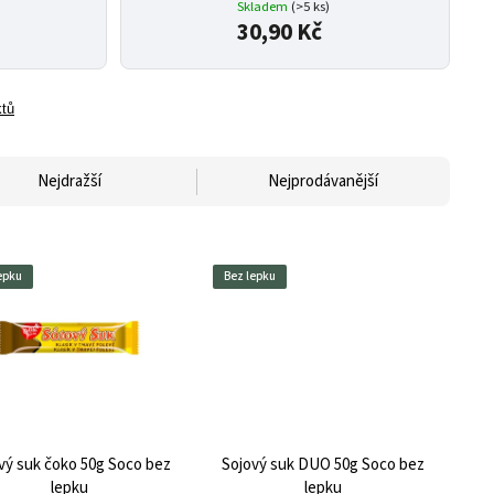
Skladem
(>5 ks)
30,90 Kč
ktů
Nejdražší
Nejprodávanější
epku
Bez lepku
vý suk čoko 50g Soco bez
Sojový suk DUO 50g Soco bez
lepku
lepku