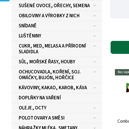
SUŠENÉ OVOCE, OŘECHY, SEMENA
OBILOVINY A VÝROBKY Z NICH
SNÍDANĚ
LUŠTĚNINY
CUKR, MED, MELASA A PŘÍRODNÍ
SLADIDLA
SŮL, MOŘSKÉ ŘASY, HOUBY
OCHUCOVADLA, KOŘENÍ, SOJ.
Bez lep
OMÁČKY, BUJÓN, HOŘČICE
KÁVOVINY, KAKAO, KAROB, KÁVA
DOPLŇKY NA VAŘENÍ
OLEJE, OCTY
POLOTOVARY A SMĚSI
Combo
NÁHRAŽKY MLÉKA, SMETANY,