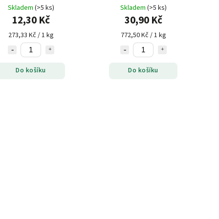
Topnatur bez lepku
Skladem
(>5 ks)
Skladem
(>5 ks)
12,30 Kč
30,90 Kč
273,33 Kč / 1 kg
772,50 Kč / 1 kg
Do košíku
Do košíku