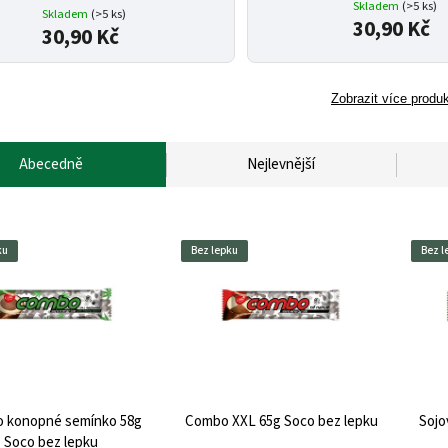
Skladem
(>5 ks)
Skladem
(>5 ks)
30,90 Kč
30,90 Kč
Zobrazit více produ
Abecedně
Nejlevnější
ku
Bez lepku
Bez l
 konopné semínko 58g
Combo XXL 65g Soco bez lepku
Sojo
Soco bez lepku