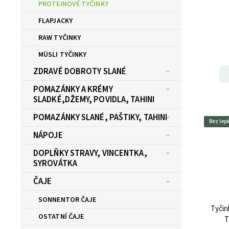
PROTEINOVÉ TYČINKY
FLAPJACKY
RAW TYČINKY
MÜSLI TYČINKY
ZDRAVÉ DOBROTY SLANÉ
POMAZÁNKY A KRÉMY
SLADKÉ,DŽEMY, POVIDLA, TAHINI
POMAZÁNKY SLANÉ, PAŠTIKY, TAHINI
Bez lep
NÁPOJE
DOPLŇKY STRAVY, VINCENTKA,
SYROVÁTKA
ČAJE
SONNENTOR ČAJE
Tyčin
OSTATNÍ ČAJE
T