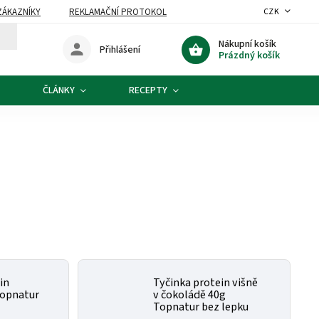
ZÁKAZNÍKY
REKLAMAČNÍ PROTOKOL
CZK
Nákupní košík
Přihlášení
Prázdný košík
ČLÁNKY
RECEPTY
in
Tyčinka protein višně
Topnatur
v čokoládě 40g
Topnatur bez lepku