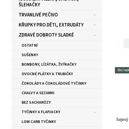
ŠLEHAČKY
TRVANLIVÉ PEČIVO
KŘUPKY PRO DĚTI, EXTRUDÁTY
ZDRAVÉ DOBROTY SLADKÉ
OSTATNÍ
SUŠENKY
BONBONY, LÍZÁTKA, ŽVÝKAČKY
Bez lep
OVOCNÉ PLÁTKY A TRUBIČKY
ČOKOLÁDY A ČOKOLÁDOVÉ TYČINKY
CHALVY A SEZAMKI
BEZ SACHARÓZY
TYČINKY A FLAPJACKY
Sojový
LOW CARB TYČINKY