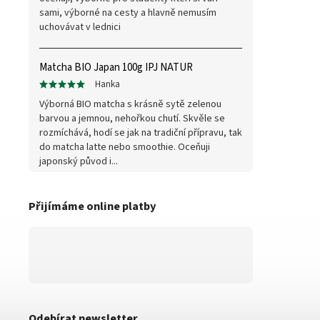
sami, výborné na cesty a hlavně nemusím
uchovávat v lednici
Matcha BIO Japan 100g IPJ NATUR
Hanka
Výborná BIO matcha s krásně sytě zelenou
barvou a jemnou, nehořkou chutí. Skvěle se
rozmíchává, hodí se jak na tradiční přípravu, tak
do matcha latte nebo smoothie. Oceňuji
japonský původ i...
Přijímáme online platby
Odebírat newsletter