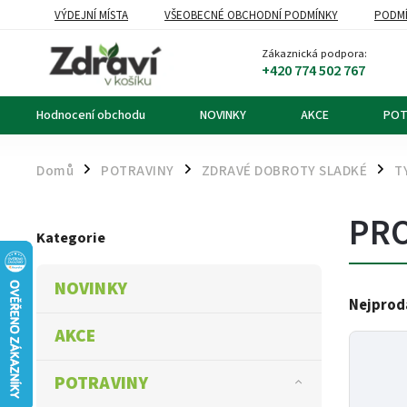
VÝDEJNÍ MÍSTA
VŠEOBECNÉ OBCHODNÍ PODMÍNKY
PODMÍ
OZNÁMENÍ O ODSTOUPENÍ OD KUPNÍ SMLOUVY
DOPRAVA A PL
Zákaznická podpora:
+420 774 502 767
Hodnocení obchodu
NOVINKY
AKCE
POT
Domů
POTRAVINY
ZDRAVÉ DOBROTY SLADKÉ
T
/
/
/
PRO
Kategorie
NOVINKY
Nejprod
AKCE
POTRAVINY