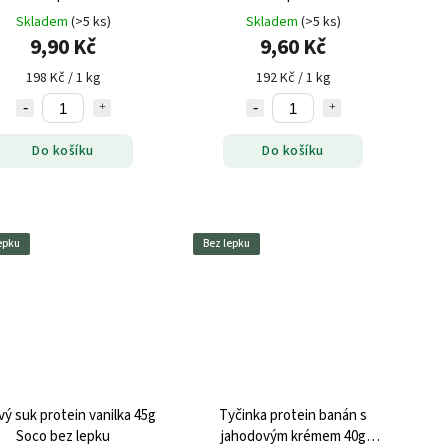
Skladem
(>5 ks)
Skladem
(>5 ks)
9,90 Kč
9,60 Kč
198 Kč / 1 kg
192 Kč / 1 kg
Do košíku
Do košíku
epku
Bez lepku
vý suk protein vanilka 45g
Tyčinka protein banán s
Soco bez lepku
jahodovým krémem 40g