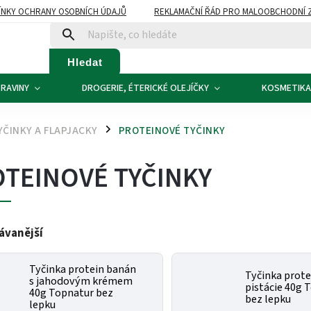
NKY OCHRANY OSOBNÍCH ÚDAJŮ
REKLAMAČNÍ ŘÁD PRO MALOOBCHODNÍ 
ATBA
KONTAKTY
Hledat
RAVINY
DROGERIE, ÉTERICKÉ OLEJÍČKY
KOSMETIKA
YČINKY A FLAPJACKY
PROTEINOVÉ TYČINKY
/
TEINOVÉ TYČINKY
ávanější
Tyčinka protein banán
Tyčinka prote
s jahodovým krémem
pistácie 40g 
40g Topnatur bez
bez lepku
lepku