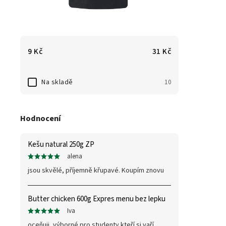
9
Kč
31
Kč
Na skladě
10
Hodnocení
Kešu natural 250g ZP
alena
jsou skvělé, příjemně křupavé. Koupím znovu
Butter chicken 600g Expres menu bez lepku
Iva
oceňuji, výborné pro studenty kteří si vaří