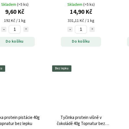
Skladem
(>5 ks)
Skladem
(>5 ks)
9,60 Kč
14,90 Kč
192 Kč / 1 kg
331,11 Kč / 1 kg
Do košíku
Do košíku
ku
Bez lepku
ka protein pistácie 40g
Tyčinka protein višně v
opnatur bez lepku
čokoládě 40g Topnatur bez