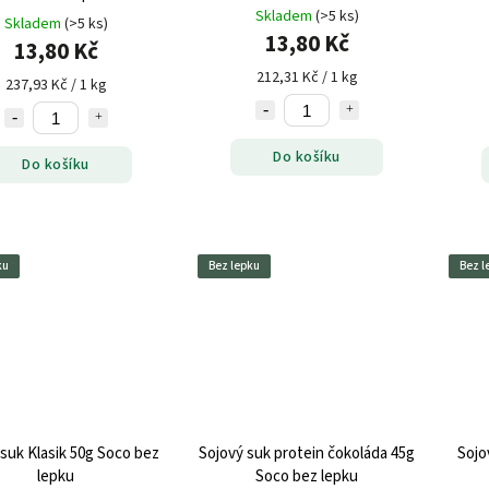
Skladem
(>5 ks)
Skladem
(>5 ks)
13,80 Kč
13,80 Kč
212,31 Kč / 1 kg
237,93 Kč / 1 kg
Do košíku
Do košíku
ku
Bez lepku
Bez l
 suk Klasik 50g Soco bez
Sojový suk protein čokoláda 45g
Sojo
lepku
Soco bez lepku