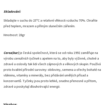
Skladování:
Skladujte v suchu do 25°C a relativní vlhkosti vzduchu 70%. Chraňte
před teplem, mrazem a přímým slunečním zářením.
Hmotnost: 28gr
Cerea(bar)
je česká společnost, která se od roku 1992 zaměřuje na
výrobu
cereálních tyčinek
s apelem na to, aby byly výživné, chutné a
zdravé a oslovily tak lidi všech zájmových a věkových skupin. Používá
proto kvalitní přírodní suroviny: obiloviny, semena a ořechy bohaté na
vlákninu, vitamíny a minerály, bez přidávání umělých přísad a
konzervantů. Tyčinky jsou proto lehké, snadno přenosné a přitom,
zdravé a poskytují dlouhotrvající energii.
Výrobce: