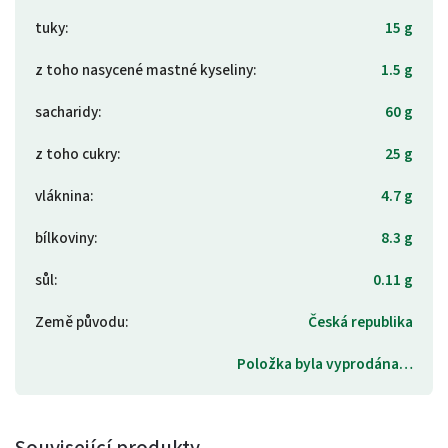
tuky
:
15 g
z toho nasycené mastné kyseliny
:
1.5 g
sacharidy
:
60 g
z toho cukry
:
25 g
vláknina
:
4.7 g
bílkoviny
:
8.3 g
sůl
:
0.11 g
Země původu
:
Česká republika
Položka byla vyprodána…
Související produkty