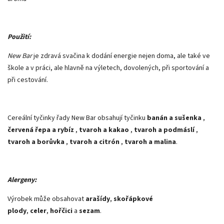
Použití:
New Bar
je zdravá svačina k dodání energie nejen doma, ale také ve
škole a v práci, ale hlavně na výletech, dovolených, při sportování a
při cestování.
Cereální tyčinky řady New Bar obsahují tyčinku
banán a sušenka
,
červená řepa a rybíz
,
tvaroh a kakao
,
tvaroh a podmáslí
,
tvaroh a borůvka
,
tvaroh a citrón
,
tvaroh a malina
.
Alergeny:
Výrobek může obsahovat
arašídy
,
skořápkové
plody
,
celer
,
hořčici
a
sezam
.