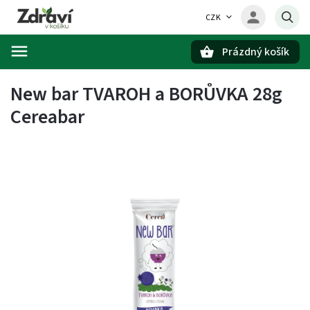
CZK
Prázdný košík
Hledat
New bar TVAROH a BORŮVKA 28g
Cereabar