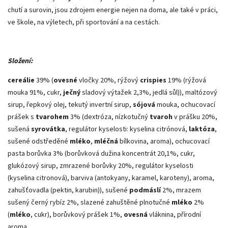
chutí a surovin, jsou zdrojem energie nejen na doma, ale také v práci,
ve škole, na výletech, při sportování a na cestách.
Složení:
cereálie
39% (
ovesné
vločky 20%, rýžový
crispies
19% (rýžová
mouka 91%, cukr,
ječný
sladový výtažek 2,3%, jedlá sůl)), maltózový
sirup, řepkový olej, tekutý invertní sirup,
sójová
mouka, ochucovací
prášek s
tvarohem
3% (dextróza, nízkotučný
tvaroh
v prášku 20%,
sušená
syrovátka
, regulátor kyselosti: kyselina citrónová,
laktóza
,
sušené odstředěné
mléko
,
mléčná
bílkovina, aroma), ochucovací
pasta borůvka 3% (borůvková dužina koncentrát 20,1%, cukr,
glukózový sirup, zmrazené borůvky 20%, regulátor kyselosti
(kyselina citronová), barviva (antokyany, karamel, karoteny), aroma,
zahušťovadla (pektin, karubin)), sušené
podmáslí
2%, mrazem
sušený černý rybíz 2%, slazené zahuštěné plnotučné
mléko
2%
(
mléko
, cukr), borůvkový prášek 1%,
ovesná
vláknina, přírodní
aroma