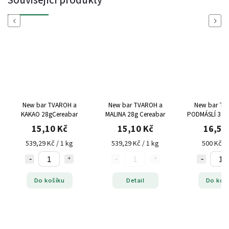
Previous
Next
New bar TVAROH a
New bar TVAROH a
New bar TV
KAKAO 28gCereabar
MALINA 28g Cereabar
PODMÁS
15,10 Kč
15,10 Kč
16,50
539,29 Kč / 1 kg
539,29 Kč / 1 kg
500 Kč / 
Do košíku
Detail
Do koš