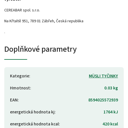
CEREABAR spol. s.r.o.
Na Křtaltě 951, 789 01 Zábřeh, Česká republika
.
Doplňkové parametry
Kategorie
:
MÜSLI TYČINKY
Hmotnost
:
0.03 kg
EAN
:
8594025572939
energetická hodnota kj
:
1764 kJ
energetická hodnota kcal
:
420 kcal