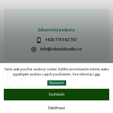
Zákaznická podpora:
+420 774 502 767
info@zdravivkosiku.cz
Tento web používá soubory cookie. Dalším procházením tohoto webu
vyjadřujete souhlas s jejich používáním. Více informací
zde
.
Copyright 2026
www.zdravivkosiku.cz
. Všechna práva vyhrazena.
Nastavení
Upravit nastavení cookies
Vytvořil
Shoptet
| Design
Shoptak.cz
Souhlasím
Odmítnout