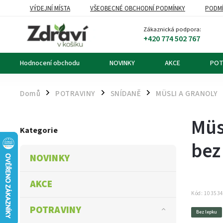
VÝDEJNÍ MÍSTA
VŠEOBECNÉ OBCHODNÍ PODMÍNKY
PODMÍ
OZNÁMENÍ O ODSTOUPENÍ OD KUPNÍ SMLOUVY
DOPRAVA A PL
Zákaznická podpora:
+420 774 502 767
Hodnocení obchodu
NOVINKY
AKCE
POT
Domů
POTRAVINY
SNÍDANĚ
MÜSLI A GRANOLY
/
/
/
Müs
Kategorie
bez
NOVINKY
AKCE
Kód:
10353
POTRAVINY
Bez lepku