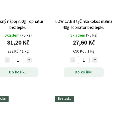
sný nápoj 350g Topnatur
LOW CARB tyčinka kokos malina
bez lepku
40g Topnatur bez lepku
Skladem
(>5 ks)
Skladem
(>5 ks)
81,20 Kč
27,60 Kč
232 Kč / 1 kg
690 Kč / 1 kg
Do košíku
Do košíku
epku
Bez lepku