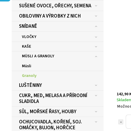
SUŠENÉ OVOCE, OŘECHY, SEMENA
OBILOVINY A VÝROBKY Z NICH
SNÍDANĚ
VLOČKY
KAŠE
MÜSLI A GRANOLY
Müsli
Granoly
LUŠTĚNINY
142,90 
CUKR, MED, MELASA A PŘÍRODNÍ
Sklade
SLADIDLA
Možnos
SŮL, MOŘSKÉ ŘASY, HOUBY
OCHUCOVADLA, KOŘENÍ, SOJ.
OMÁČKY, BUJON, HOŘČICE