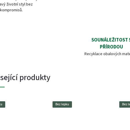
avý životní styl bez
kompromisů.
SOUNÁLEŽITOST 
PŘÍRODOU
Recyklace obalových mate
sející produkty
ku
Bez lepku
Bez l