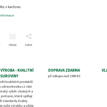
9ks v kartonu
 informace
e
Hlídat
Sdílet
 VÝROBA - KVALITNÍ
DOPRAVA ZDARMA
VL
SUROVINY
při nákupu nad 1990 Kč
vět kvalitních produktů
a zdravivkosiku.cz vám
široký výběr chutných a
 potravin, které splňují
ší standardy kvality.
e naše výrobky a užijte