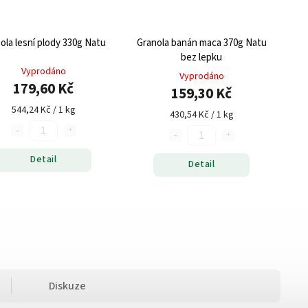
ola lesní plody 330g Natu
Granola banán maca 370g Natu
bez lepku
Vyprodáno
Vyprodáno
179,60 Kč
159,30 Kč
544,24 Kč / 1 kg
430,54 Kč / 1 kg
Detail
Detail
Diskuze