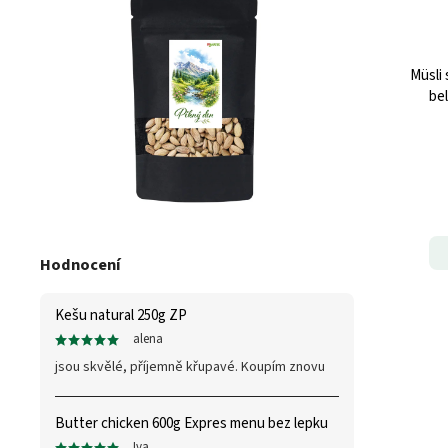
Müsli
bel
T
Hodnocení
Kešu natural 250g ZP
alena
jsou skvělé, příjemně křupavé. Koupím znovu
Butter chicken 600g Expres menu bez lepku
Iva