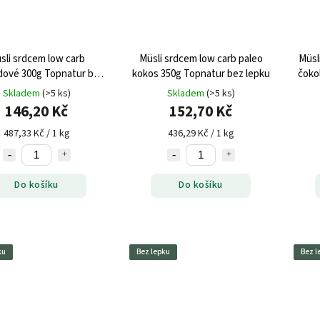
sli srdcem low carb
Müsli srdcem low carb paleo
Müsl
dové 300g Topnatur bez
kokos 350g Topnatur bez lepku
čoko
lepku
Skladem
(>5 ks)
Skladem
(>5 ks)
146,20 Kč
152,70 Kč
487,33 Kč / 1 kg
436,29 Kč / 1 kg
Do košíku
Do košíku
ku
Bez lepku
Bez l