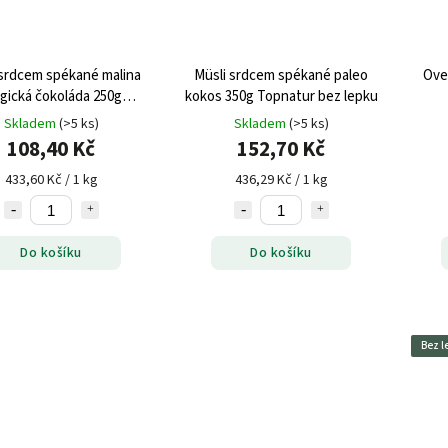
 srdcem spékané malina
Müsli srdcem spékané paleo
Ove
gická čokoláda 250g
kokos 350g Topnatur bez lepku
opnatur bez lepku
Skladem
(>5 ks)
Skladem
(>5 ks)
108,40 Kč
152,70 Kč
433,60 Kč / 1 kg
436,29 Kč / 1 kg
Do košíku
Do košíku
Bez l