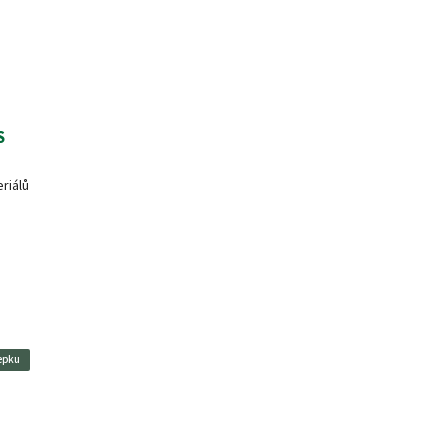
S
riálů
epku