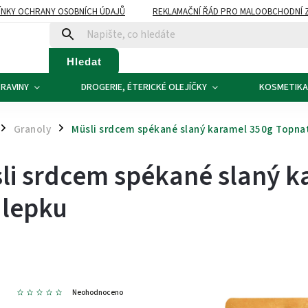
NKY OCHRANY OSOBNÍCH ÚDAJŮ
REKLAMAČNÍ ŘÁD PRO MALOOBCHODNÍ 
ATBA
KONTAKTY
Hledat
RAVINY
DROGERIE, ÉTERICKÉ OLEJÍČKY
KOSMETIKA
Granoly
Müsli srdcem spékané slaný karamel 350g Topnat
/
/
li srdcem spékané slaný k
 lepku
4
Neohodnoceno