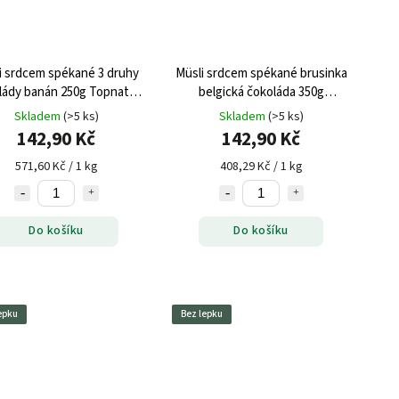
i srdcem spékané 3 druhy
Müsli srdcem spékané brusinka
lády banán 250g Topnatur
belgická čokoláda 350g
bez lepku
Topnatur
Skladem
(>5 ks)
Skladem
(>5 ks)
142,90 Kč
142,90 Kč
571,60 Kč / 1 kg
408,29 Kč / 1 kg
Do košíku
Do košíku
epku
Bez lepku