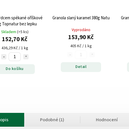
srdcem spékané oříškové
Granola slaný karamel 380g Natu
Gran
g Topnatur bez lepku
Vyprodáno
Skladem
(>5 ks)
153,90 Kč
152,70 Kč
405 Kč / 1 kg
436,29 Kč / 1 kg
Detail
Do košíku
opis
Podobné (1)
Hodnocení