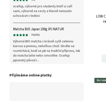
oceňuji, výborné pro studenty kteří si vaří
sami, výborné na cesty a hlavně nemusím
uchovávat v lednici
LOW CA
va
Matcha BIO Japan 100g IPJ NATUR
Hanka
Výborná BIO matcha s krásně sytě zelenou
barvou a jemnou, nehořkou chutí. Skvěle se
rozmíchává, hodí se jak na tradiční přípravu, tak
do matcha latte nebo smoothie. Oceňuji
japonský původ i...
Přijímáme online platby
Bez lep