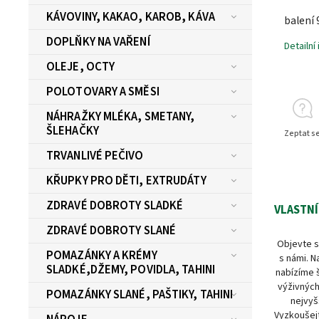
KÁVOVINY, KAKAO, KAROB, KÁVA
balení 
DOPLŇKY NA VAŘENÍ
Detailní
OLEJE, OCTY
POLOTOVARY A SMĚSI
NÁHRAŽKY MLÉKA, SMETANY,
ŠLEHAČKY
Zeptat s
TRVANLIVÉ PEČIVO
KŘUPKY PRO DĚTI, EXTRUDÁTY
ZDRAVÉ DOBROTY SLADKÉ
VLASTNÍ
ZDRAVÉ DOBROTY SLANÉ
Objevte s
POMAZÁNKY A KRÉMY
s námi. N
SLADKÉ,DŽEMY, POVIDLA, TAHINI
nabízíme 
výživných
POMAZÁNKY SLANÉ, PAŠTIKY, TAHINI
nejvyš
Vyzkoušejt