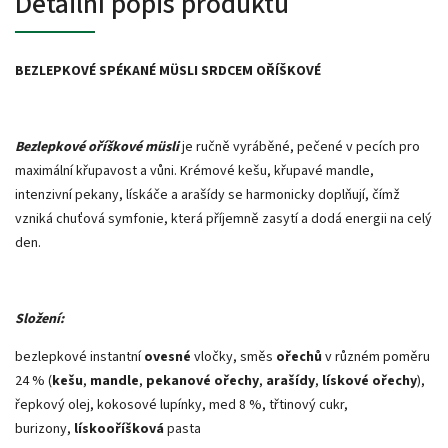
Detailní popis produktu
BEZLEPKOVÉ SPÉKANÉ MÜSLI SRDCEM OŘÍŠKOVÉ
Bezlepkové oříškové müsli
je ručně vyráběné, pečené v pecích pro
maximální křupavost a vůni. Krémové kešu, křupavé mandle,
intenzivní pekany, lískáče a arašídy se harmonicky doplňují, čímž
vzniká chuťová symfonie, která příjemně zasytí a dodá energii na celý
den.
Složení:
bezlepkové instantní
ovesné
vločky, směs
ořechů
v různém poměru
24 % (
kešu
,
mandle
,
pekanové ořechy
,
arašídy
,
lískové ořechy
),
řepkový olej, kokosové lupínky, med 8 %, třtinový cukr,
burizony,
lískooříšková
pasta