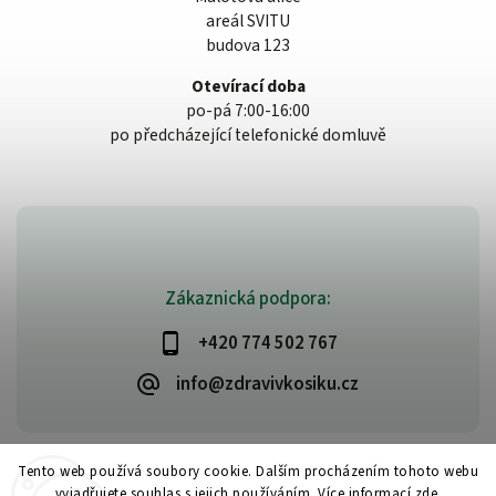
areál SVITU
budova 123
Otevírací doba
po-pá 7:00-16:00
po předcházející telefonické domluvě
Zákaznická podpora:
+420 774 502 767
info@zdravivkosiku.cz
Tento web používá soubory cookie. Dalším procházením tohoto webu
vyjadřujete souhlas s jejich používáním. Více informací
zde
.