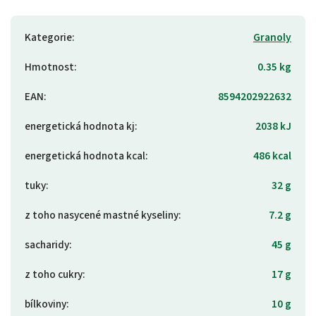
Kategorie
:
Granoly
Hmotnost
:
0.35 kg
EAN
:
8594202922632
energetická hodnota kj
:
2038 kJ
energetická hodnota kcal
:
486 kcal
tuky
:
32 g
z toho nasycené mastné kyseliny
:
7.2 g
sacharidy
:
45 g
z toho cukry
:
17 g
bílkoviny
:
10 g