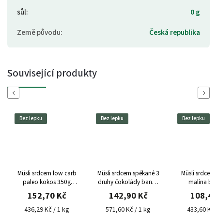
sůl
:
0 g
Země původu
:
Česká republika
Související produkty
Previous
Next
Bez lepku
Bez lepku
Bez lepku
Müsli srdcem low carb
Müsli srdcem spékané 3
Müsli srdcem
paleo kokos 350g
druhy čokolády banán
malina bel
Topnatur bez lepku
250g Topnatur bez
čokoláda
152,70 Kč
142,90 Kč
108,40
lepku
Topnatur be
436,29 Kč / 1 kg
571,60 Kč / 1 kg
433,60 Kč 