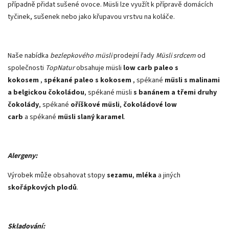
případně přidat sušené ovoce. Müsli lze využít k přípravě domácích
tyčinek, sušenek nebo jako křupavou vrstvu na koláče.
Naše nabídka
bezlepkového müsli
prodejní řady
Müsli srdcem
od
společnosti
TopNatur
obsahuje müsli
low carb paleo s
kokosem
,
spékané paleo s kokosem
, spékané
müsli s malinami
a belgickou čokoládou
, spékané müsli
s banánem a třemi druhy
čokolády
, spékané
oříškové müsli
,
čokoládové low
carb
a spékané
müsli slaný karamel
.
Alergeny:
Výrobek může obsahovat stopy
sezamu
,
mléka
a jiných
skořápkových plodů
.
Skladování: