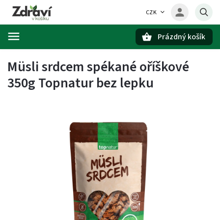
CZK
Prázdný košík
Hledat
Müsli srdcem spékané oříškové
350g Topnatur bez lepku