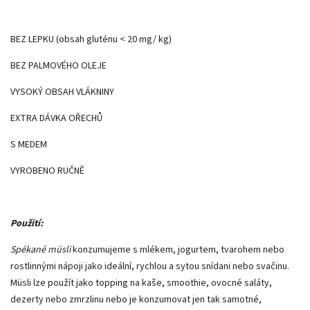
BEZ LEPKU (obsah gluténu < 20 mg/ kg)
BEZ PALMOVÉHO OLEJE
VYSOKÝ OBSAH VLÁKNINY
EXTRA DÁVKA OŘECHŮ
S MEDEM
VYROBENO RUČNĚ
Použití:
Spékané müsli
konzumujeme s mlékem, jogurtem, tvarohem nebo
rostlinnými nápoji jako ideální, rychlou a sytou snídani nebo svačinu.
Müsli lze použít jako topping na kaše, smoothie, ovocné saláty,
dezerty nebo zmrzlinu nebo je konzumovat jen tak samotné,