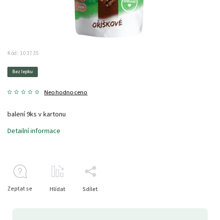
Kód:
103735
Bez lepku
Neohodnoceno
balení 9ks v kartonu
Detailní informace
Zeptat se
Hlídat
Sdílet