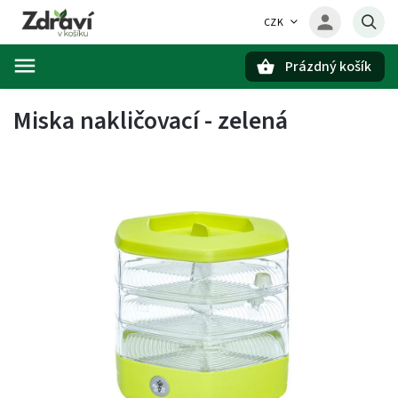
CZK
Prázdný košík
Hledat
Miska nakličovací - zelená