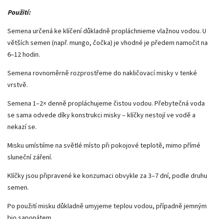
Použití:
Semena určená ke klíčení důkladně propláchnieme vlažnou vodou. U
větších semen (např. mungo, čočka) je vhodné je předem namočit na
6–12 hodin.
Semena rovnoměrně rozprostřeme do nakličovací misky v tenké
vrstvě.
Semena 1–2× denně propláchujeme čistou vodou. Přebytečná voda
se sama odvede díky konstrukci misky – klíčky nestojí ve vodě a
nekazí se.
Misku umístiíme na světlé místo při pokojové teplotě, mimo přímé
sluneční záření.
Klíčky jsou připravené ke konzumaci obvykle za 3–7 dní, podle druhu
semen.
Po použití misku důkladně umyjeme teplou vodou, případně jemným
bio saponátem.