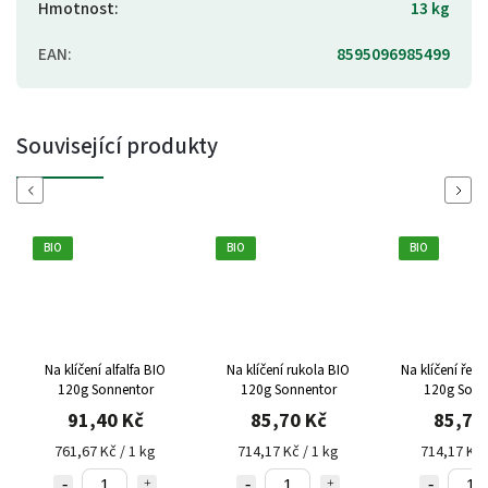
Hmotnost
:
13 kg
EAN
:
8595096985499
Související produkty
Previous
Next
BIO
BIO
BIO
Na klíčení alfalfa BIO
Na klíčení rukola BIO
Na klíčení řed
120g Sonnentor
120g Sonnentor
120g Sonn
91,40 Kč
85,70 Kč
85,70
761,67 Kč / 1 kg
714,17 Kč / 1 kg
714,17 Kč 