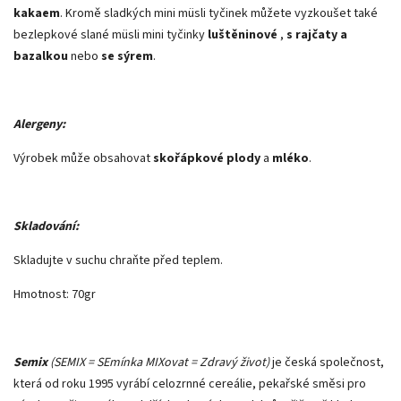
kakaem
. Kromě sladkých mini müsli tyčinek můžete vyzkoušet také
bezlepkové slané müsli mini tyčinky
luštěninové
,
s rajčaty a
bazalkou
nebo
se sýrem
.
Alergeny:
Výrobek může obsahovat
skořápkové plody
a
mléko
.
Skladování:
Skladujte v suchu chraňte před teplem.
Hmotnost: 70gr
Semix
(SEMIX = SEmínka MIXovat = Zdravý život)
je česká společnost,
která od roku 1995 vyrábí celozrnné cereálie, pekařské směsi pro