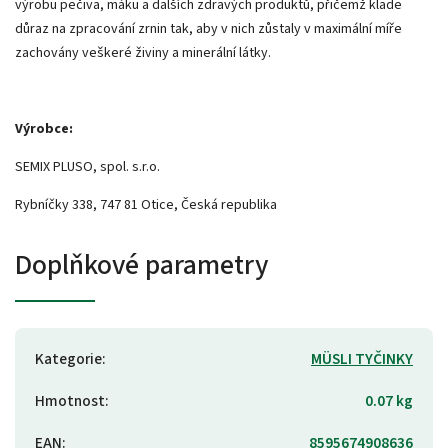
výrobu pečiva, máku a dalších zdravých produktů, přičemž klade
důraz na zpracování zrnin tak, aby v nich zůstaly v maximální míře
zachovány veškeré živiny a minerální látky.
Výrobce:
SEMIX PLUSO, spol. s.r.o.
Rybníčky 338, 747 81 Otice, Česká republika
Doplňkové parametry
Kategorie
:
MÜSLI TYČINKY
Hmotnost
:
0.07 kg
EAN
:
8595674908636