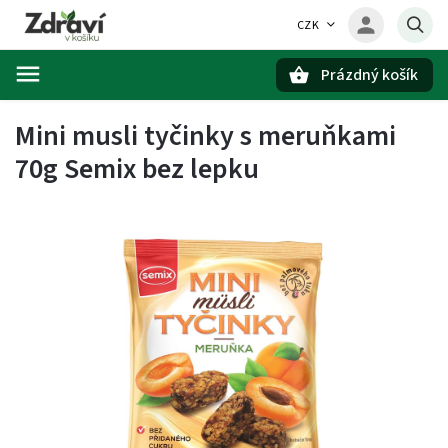
CZK
Prázdný košík
Hledat
Mini musli tyčinky s meruňkami
70g Semix bez lepku