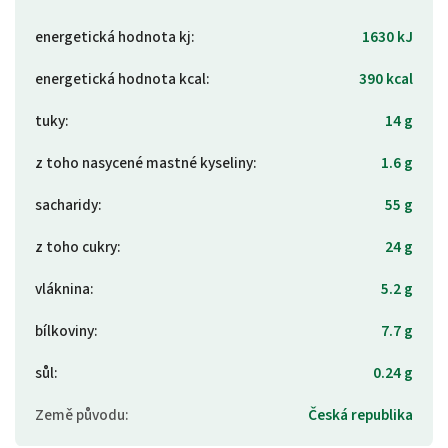
energetická hodnota kj
:
1630 kJ
energetická hodnota kcal
:
390 kcal
tuky
:
14 g
z toho nasycené mastné kyseliny
:
1.6 g
sacharidy
:
55 g
z toho cukry
:
24 g
vláknina
:
5.2 g
bílkoviny
:
7.7 g
sůl
:
0.24 g
Země původu
:
Česká republika