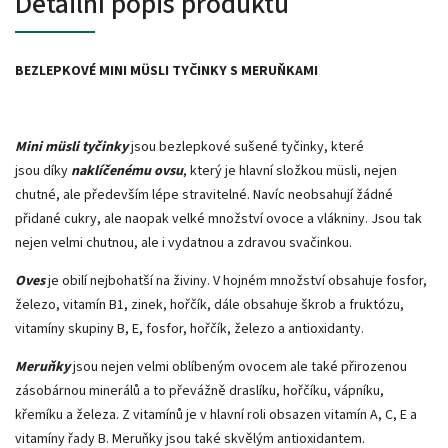
Detailní popis produktu
BEZLEPKOVÉ MINI MÜSLI TYČINKY S MERUŇKAMI
Mini müsli tyčinky
jsou bezlepkové sušené tyčinky, které
jsou díky
naklíčenému ovsu
, který je hlavní složkou müsli, nejen
chutné, ale především lépe stravitelné. Navíc neobsahují žádné
přidané cukry, ale naopak velké množství ovoce a vlákniny. Jsou tak
nejen velmi chutnou, ale i vydatnou a zdravou svačinkou.
Oves
je obilí nejbohatší na živiny. V hojném množství obsahuje fosfor,
železo, vitamín B1, zinek, hořčík, dále obsahuje škrob a fruktózu,
vitamíny skupiny B, E, fosfor, hořčík, železo a antioxidanty.
Meruňky
jsou nejen velmi oblíbeným ovocem ale také přirozenou
zásobárnou minerálů a to převážně draslíku, hořčíku, vápníku,
křemíku a železa. Z vitamínů je v hlavní roli obsazen vitamín A, C, E a
vitamíny řady B. Meruňky jsou také skvělým antioxidantem.