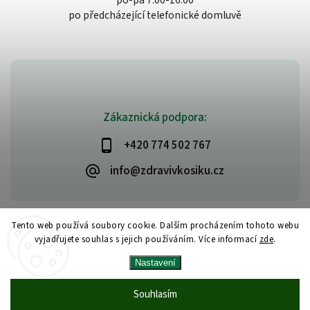
po-pá 7:00-16:00
po předcházející telefonické domluvě
Zákaznická podpora:
+420 774 502 767
info@zdravivkosiku.cz
Tento web používá soubory cookie. Dalším procházením tohoto webu
vyjadřujete souhlas s jejich používáním. Více informací
zde
.
Copyright 2026
www.zdravivkosiku.cz
. Všechna práva vyhrazena.
Nastavení
Upravit nastavení cookies
Vytvořil
Shoptet
| Design
Shoptak.cz
Souhlasím