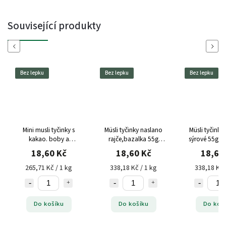
Související produkty
Previous
Next
Bez lepku
Bez lepku
Bez lepku
Mini musli tyčinky s
Müsli tyčinky naslano
Müsli tyčinky
kakao. boby a
rajče,bazalka 55g
sýrové 55g S
pomerančem 70g Semix
Semix bez lepku
lepku
18,60 Kč
18,60 Kč
18,60
bez lepku
265,71 Kč / 1 kg
338,18 Kč / 1 kg
338,18 Kč 
Do košíku
Do košíku
Do koš