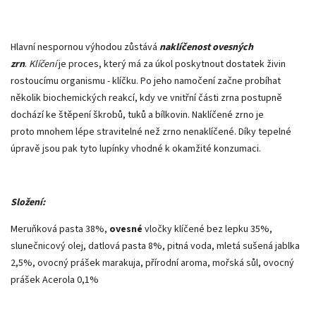
Hlavní nespornou výhodou zůstává
naklíčenost ovesných
zrn
.
Klíčení
je proces, který má za úkol poskytnout dostatek živin
rostoucímu organismu - klíčku. Po jeho namočení začne probíhat
několik biochemických reakcí, kdy ve vnitřní části zrna postupně
dochází ke štěpení škrobů, tuků a bílkovin. Naklíčené zrno je
proto mnohem lépe stravitelné než zrno nenaklíčené. Díky tepelné
úpravě jsou pak tyto lupínky vhodné k okamžité konzumaci.
Složení:
Meruňková pasta 38%,
ovesné
vločky klíčené bez lepku 35%,
slunečnicový olej, datlová pasta 8%, pitná voda, mletá sušená jablka
2,5%, ovocný prášek marakuja, přírodní aroma, mořská sůl, ovocný
prášek Acerola 0,1%