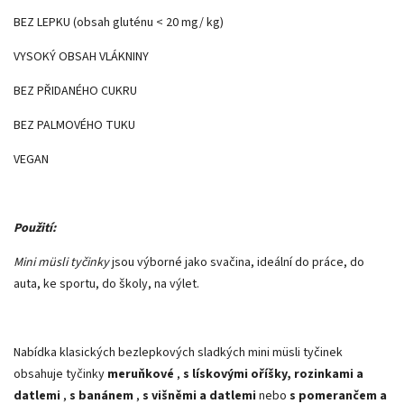
BEZ LEPKU (obsah gluténu < 20 mg/ kg)
VYSOKÝ OBSAH VLÁKNINY
BEZ PŘIDANÉHO CUKRU
BEZ PALMOVÉHO TUKU
VEGAN
Použití:
Mini müsli tyčinky
jsou výborné jako svačina, ideální do práce, do
auta, ke sportu, do školy, na výlet.
Nabídka klasických bezlepkových sladkých mini müsli tyčinek
obsahuje tyčinky
meruňkové
,
s lískovými oříšky, rozinkami a
datlemi
,
s banánem
,
s višněmi a datlemi
nebo
s pomerančem a