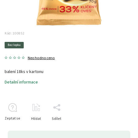
Kód:
100852
Bez lepku
Neohodnoceno
balení 18ks v kartonu
Detailní informace
Zeptat se
Hlídat
Sdílet