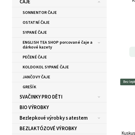
K
ČAJE
SONNENTOR ČAJE
OSTATNÍ ČAJE
SYPANÉ ČAJE
ENGLISH TEA SHOP porcované čaje a
dárkové kazety
PEČENÉ ČAJE
KOLDOKOL SYPANÉ ČAJE
JANČOVY ČAJE
Bez lep
GREŠÍK
SVAČINKY PRO DĚTI
BIO VÝROBKY
Bezlepkové výrobky s atestem
BEZLAKTÓZOVÉ VÝROBKY
Kuskus