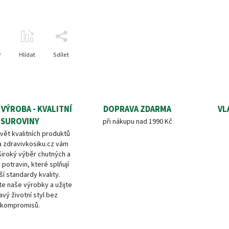
e
Hlídat
Sdílet
 VÝROBA - KVALITNÍ
DOPRAVA ZDARMA
VL
SUROVINY
při nákupu nad 1990 Kč
vět kvalitních produktů
a zdravivkosiku.cz vám
široký výběr chutných a
 potravin, které splňují
ší standardy kvality.
e naše výrobky a užijte
avý životní styl bez
kompromisů.