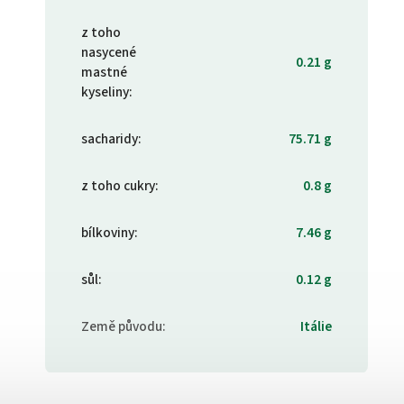
z toho
nasycené
0.21 g
mastné
kyseliny
:
sacharidy
:
75.71 g
z toho cukry
:
0.8 g
bílkoviny
:
7.46 g
sůl
:
0.12 g
Země původu
:
Itálie