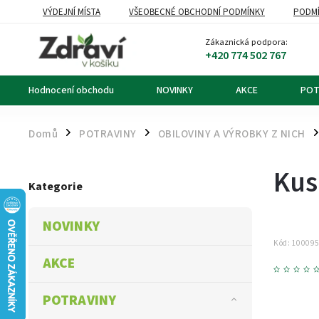
VÝDEJNÍ MÍSTA
VŠEOBECNÉ OBCHODNÍ PODMÍNKY
PODMÍ
OZNÁMENÍ O ODSTOUPENÍ OD KUPNÍ SMLOUVY
DOPRAVA A PL
Zákaznická podpora:
+420 774 502 767
Hodnocení obchodu
NOVINKY
AKCE
POT
Domů
POTRAVINY
OBILOVINY A VÝROBKY Z NICH
/
/
/
Kus
Kategorie
NOVINKY
Kód:
10009
AKCE
POTRAVINY