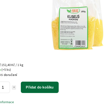
č
152,40 Kč / 1 kg
m
(>5 ks)
ti doručení
Přidat do košíku
 informace