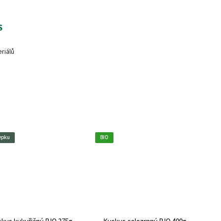
S
riálů
epku
BIO