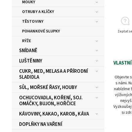
MOUKY
OTRUBY A KLÍČKY
TĚSTOVINY
POHANKOVÉ SLUPKY
Zeptat s
RÝŽE
SNÍDANĚ
LUŠTĚNINY
VLASTNÍ
CUKR, MED, MELASA A PŘÍRODNÍ
SLADIDLA
Objevte s
s námi. N
SŮL, MOŘSKÉ ŘASY, HOUBY
nabízíme 
výživných
OCHUCOVADLA, KOŘENÍ, SOJ.
nejvyš
OMÁČKY, BUJON, HOŘČICE
Vyzkoušejt
si zdr
KÁVOVINY, KAKAO, KAROB, KÁVA
DOPLŇKY NA VAŘENÍ