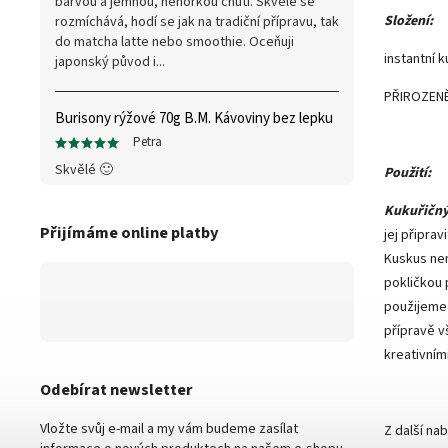
barvou a jemnou, nehořkou chutí. Skvěle se
Složení:
rozmíchává, hodí se jak na tradiční přípravu, tak
do matcha latte nebo smoothie. Oceňuji
instantní 
japonský původ i...
PŘIROZEN
Burisony rýžové 70g B.M. Kávoviny bez lepku
Petra
Skvělé 🙂
Použití:
Kukuřičn
Přijímáme online platby
jej připrav
Kuskus nen
pokličkou 
použijeme 
přípravě v
kreativním
Odebírat newsletter
Vložte svůj e-mail a my vám budeme zasílat
Z další na