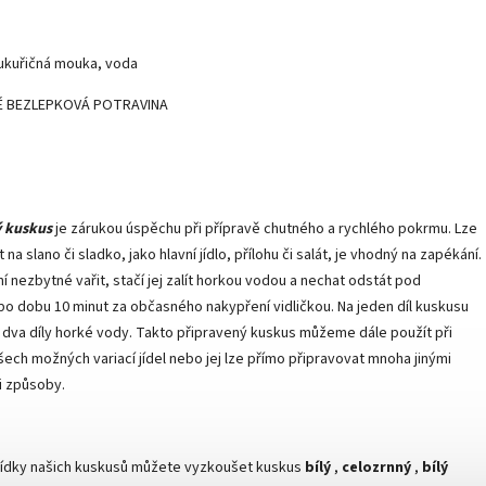
kukuřičná mouka, voda
Ě BEZLEPKOVÁ POTRAVINA
ý kuskus
je zárukou úspěchu při přípravě chutného a rychlého pokrmu. Lze
it na slano či sladko, jako hlavní jídlo, přílohu či salát, je vhodný na zapékání.
í nezbytné vařit, stačí jej zalít horkou vodou a nechat odstát pod
po dobu 10 minut za občasného nakypření vidličkou. Na jeden díl kuskusu
dva díly horké vody. Takto připravený kuskus můžeme dále použít při
šech možných variací jídel nebo jej lze přímo připravovat mnoha jinými
i způsoby.
bídky našich kuskusů můžete vyzkoušet kuskus
bílý
,
celozrnný
,
bílý