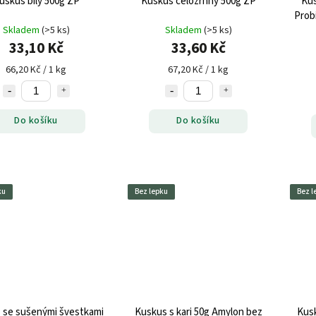
uskus bílý 500g ZP
Kuskus celozrnný 500g ZP
Kus
Prob
Skladem
(>5 ks)
Skladem
(>5 ks)
ku
33,10 Kč
33,60 Kč
66,20 Kč / 1 kg
67,20 Kč / 1 kg
Do košíku
Do košíku
ku
Bez lepku
Bez l
 se sušenými švestkami
Kuskus s kari 50g Amylon bez
Kusk