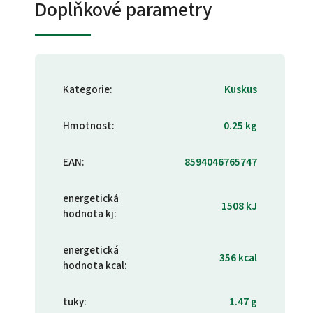
Doplňkové parametry
Kategorie
:
Kuskus
Hmotnost
:
0.25 kg
EAN
:
8594046765747
energetická
1508 kJ
hodnota kj
:
energetická
356 kcal
hodnota kcal
:
tuky
:
1.47 g