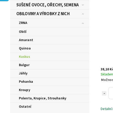
SUŠENÉ OVOCE, OŘECHY, SEMENA
OBILOVINY A VÝROBKY Z NICH
ZRNA
Obilí
Amarant
Quinoa
Kuskus
Bulgur
38,10 K
Jáhly
Sklade
Možnos
Pohanka
Kroupy
Polenta, Krupice, Strouhanky
Ostatní
Detailní