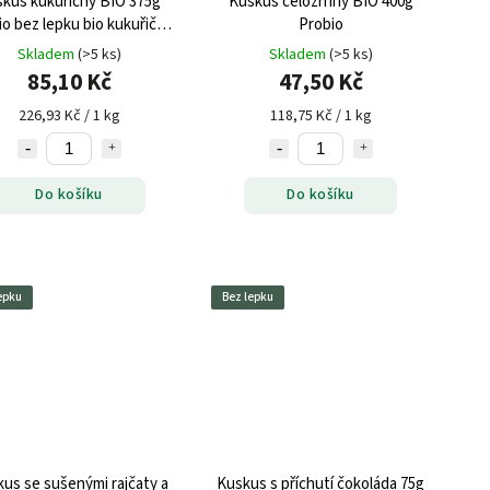
kus kukuřičný BIO 375g
Kuskus celozrnný BIO 400g
io bez lepku
bio kukuřičný
Probio
skus, bez lepku, zdravá
Skladem
(>5 ks)
Skladem
(>5 ks)
obilovina
85,10 Kč
47,50 Kč
226,93 Kč / 1 kg
118,75 Kč / 1 kg
Do košíku
Do košíku
epku
Bez lepku
us se sušenými rajčaty a
Kuskus s příchutí čokoláda 75g