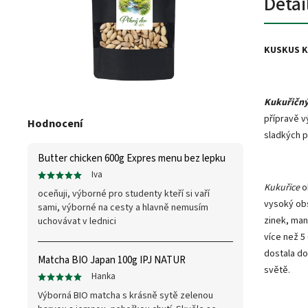
Detai
KUSKUS 
Kukuřičn
přípravě vý
Hodnocení
sladkých p
Butter chicken 600g Expres menu bez lepku
Iva
Kukuřice
o
oceňuji, výborné pro studenty kteří si vaří
vysoký obs
sami, výborné na cesty a hlavně nemusím
zinek, man
uchovávat v lednici
více než 5
dostala do
Matcha BIO Japan 100g IPJ NATUR
světě.
Hanka
Výborná BIO matcha s krásně sytě zelenou