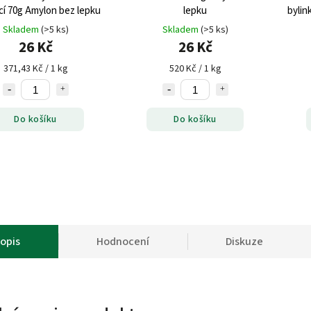
icí 70g Amylon bez lepku
lepku
bylin
Skladem
(>5 ks)
Skladem
(>5 ks)
26 Kč
26 Kč
371,43 Kč / 1 kg
520 Kč / 1 kg
Do košíku
Do košíku
opis
Hodnocení
Diskuze