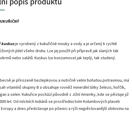
lní popis produktu
KUKUŘIČNÝ
ý kuskus
je vyrobený z kukuřičné mouky a vody a je určený k rychlé
živných jídel všeho druhu. Lze jej použít při přípravě jak slaných tak
okrmů nebo salátů. Kuskus lze konzumovat jak teplý, tak studený.
becně je přirozeně bezlepkovou a nutričně velmi bohatou potravinou, má
ah vitamínů skupiny B a obsahuje rovněž minerální látky železo, hořčík,
gan a selen. Kukuřice pochází původně z Jižní Ameriky, kde se pěstuje již
 000 let. Od místních Indiánů se prostřednictvím Kolumbových plaveb
 Evropy a dnes představuje po pšenici a rýži nejpěstovanější obilovinu na