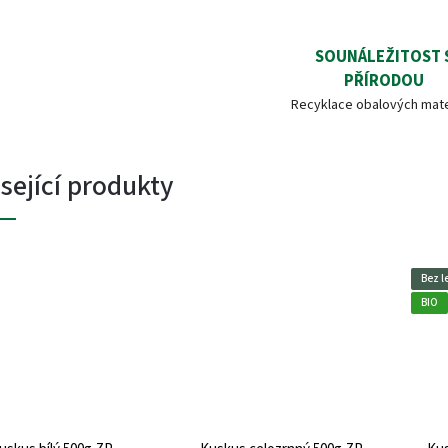
SOUNÁLEŽITOST 
PŘÍRODOU
Recyklace obalových mate
sející produkty
Bez l
BIO