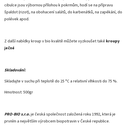
cibulce jsou výbornou přílohou k pokrmům, hodí se na přípravu
špaldot (rizot), na obohacení salátů, do karbenátků, na zapékání, do
polévek apod.
Z další nabídky kroup v bio kvalitě můžete vyzkoušet také
kroupy
ječné
Skladování:
Skladujte v suchu při teplotě do 25 °C a relativní vlhkosti do 75 %.
Hmotnost: 500gr
PRO-BIO s.r.o.
je česká společnost založená roku 1992, která je
prvním a největším výrobcem biopotravin v České republice.