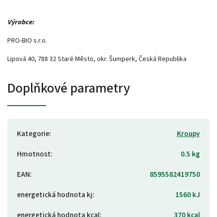
Výrobce:
PRO-BIO s.r.o.
Lipová 40, 788 32 Staré Město, okr. Šumperk, Česká Republika
Doplňkové parametry
Kategorie
:
Kroupy
Hmotnost
:
0.5 kg
EAN
:
8595582419750
energetická hodnota kj
:
1560 kJ
energetická hodnota kcal
:
370 kcal