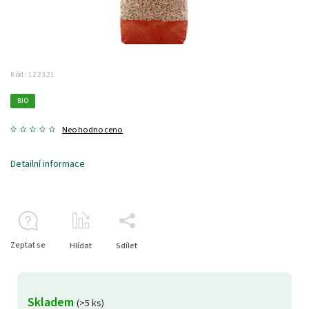
Kód:
122321
BIO
Neohodnoceno
Detailní informace
Zeptat se
Hlídat
Sdílet
Skladem
(>5 ks)