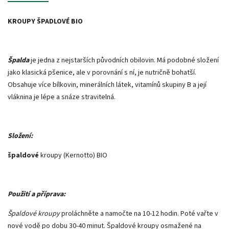
KROUPY ŠPADLOVÉ BIO
Špalda
je jedna z nejstarších původních obilovin. Má podobné složení
jako klasická pšenice, ale v porovnání s ní, je nutričně bohatší.
Obsahuje více bílkovin, minerálních látek, vitamínů skupiny B a její
vláknina je lépe a snáze stravitelná.
Složení:
špaldové
kroupy (Kernotto) BIO
Použití a příprava:
Špaldové kroupy
proláchněte a namočte na 10-12 hodin. Poté vařte v
nové vodě po dobu 30-40 minut. Špaldové kroupy osmažené na