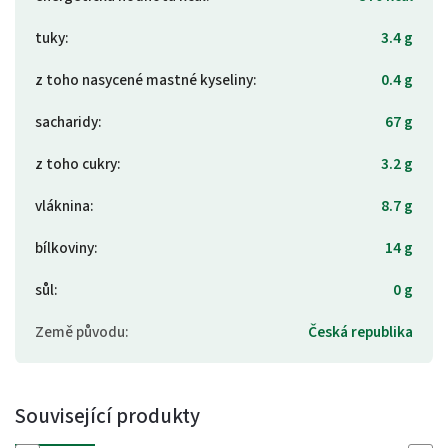
tuky
:
3.4 g
z toho nasycené mastné kyseliny
:
0.4 g
sacharidy
:
67 g
z toho cukry
:
3.2 g
vláknina
:
8.7 g
bílkoviny
:
14 g
sůl
:
0 g
Země původu
:
Česká republika
Související produkty