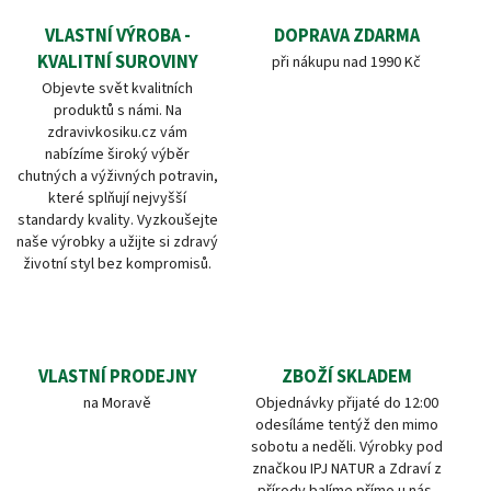
VLASTNÍ VÝROBA -
DOPRAVA ZDARMA
KVALITNÍ SUROVINY
při nákupu nad 1990 Kč
Objevte svět kvalitních
produktů s námi. Na
zdravivkosiku.cz vám
nabízíme široký výběr
chutných a výživných potravin,
které splňují nejvyšší
standardy kvality. Vyzkoušejte
naše výrobky a užijte si zdravý
životní styl bez kompromisů.
VLASTNÍ PRODEJNY
ZBOŽÍ SKLADEM
na Moravě
Objednávky přijaté do 12:00
odesíláme tentýž den mimo
sobotu a neděli. Výrobky pod
značkou IPJ NATUR a Zdraví z
přírody balíme přímo u nás.