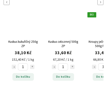
Previous
Next
BIO
Kuskus kukuřičný 250g
Kuskus celozrnný 500g
Kroupy ječné 
ZP
ZP
500g Pr
38,10 Kč
33,60 Kč
33,40
152,40 Kč / 1 kg
67,20 Kč / 1 kg
66,80 Kč /
Do košíku
Do košíku
Do koš