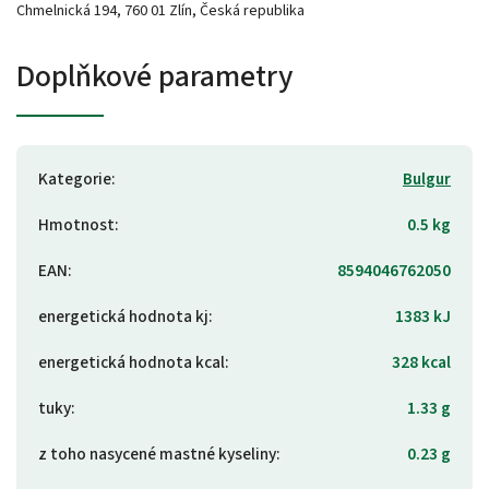
Chmelnická 194, 760 01 Zlín, Česká republika
Doplňkové parametry
Kategorie
:
Bulgur
Hmotnost
:
0.5 kg
EAN
:
8594046762050
energetická hodnota kj
:
1383 kJ
energetická hodnota kcal
:
328 kcal
tuky
:
1.33 g
z toho nasycené mastné kyseliny
:
0.23 g