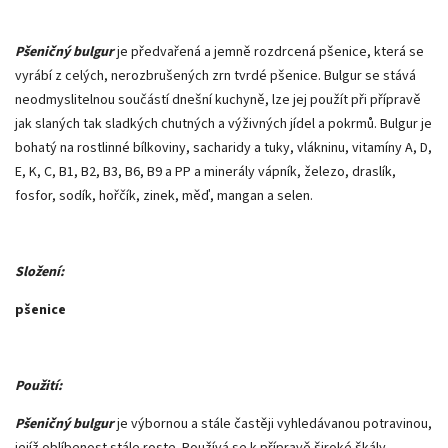
Pšeničný bulgur
je předvařená a jemně rozdrcená pšenice, která se
vyrábí z celých, nerozbrušených zrn tvrdé pšenice. Bulgur se stává
neodmyslitelnou součástí dnešní kuchyně, lze jej použít při přípravě
jak slaných tak sladkých chutných a výživných jídel a pokrmů. Bulgur je
bohatý na rostlinné bílkoviny, sacharidy a tuky, vlákninu, vitamíny A, D,
E, K, C, B1, B2, B3, B6, B9 a PP a minerály vápník, železo, draslík,
fosfor, sodík, hořčík, zinek, měď, mangan a selen.
Složení:
pšenice
Použití:
Pšeničný bulgur
je výbornou a stále častěji vyhledávanou potravinou,
jejíž oblíbenost stále roste. Používá se k přípravě široké škály