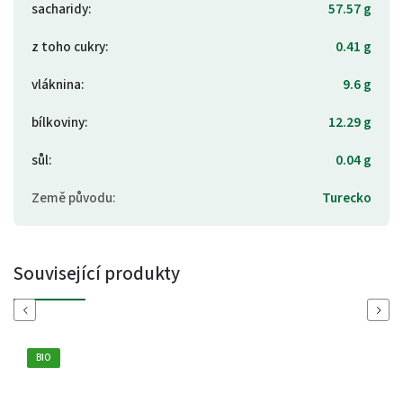
sacharidy
:
57.57 g
z toho cukry
:
0.41 g
vláknina
:
9.6 g
bílkoviny
:
12.29 g
sůl
:
0.04 g
Země původu
:
Turecko
Související produkty
Previous
Next
BIO