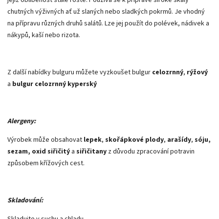
chutných výživných ať už slaných nebo sladkých pokrmů. Je vhodný
na přípravu různých druhů salátů. Lze jej použít do polévek, nádivek a
nákypů, kaší nebo rizota.
Z další nabídky bulguru můžete vyzkoušet bulgur
celozrnný
,
rýžový
a
bulgur celozrnný kyperský
Alergeny:
Výrobek může obsahovat
lepek
,
skořápkové plody
,
arašídy
,
sóju,
sezam, oxid siřičitý
a
siřičitany
z důvodu zpracování potravin
způsobem křížových cest.
Skladování:
Skladujte v suchu a chladu