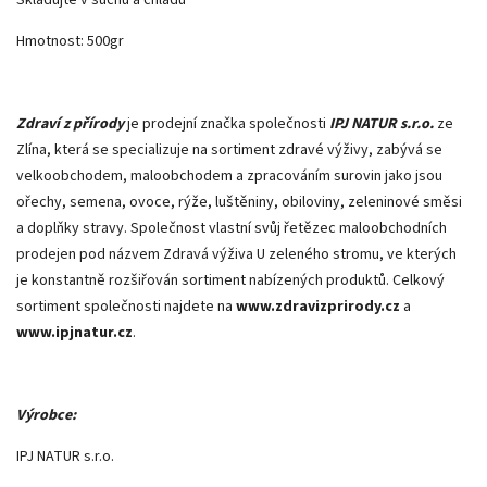
Hmotnost: 500gr
Zdraví z přírody
je prodejní značka společnosti
IPJ NATUR s.r.o.
ze
Zlína, která se specializuje na sortiment zdravé výživy, zabývá se
velkoobchodem, maloobchodem a zpracováním surovin jako jsou
ořechy, semena, ovoce, rýže, luštěniny, obiloviny, zeleninové směsi
a doplňky stravy. Společnost vlastní svůj řetězec maloobchodních
prodejen pod názvem Zdravá výživa U zeleného stromu, ve kterých
je konstantně rozšiřován sortiment nabízených produktů. Celkový
sortiment společnosti najdete na
www.zdravizprirody.cz
a
www.ipjnatur.cz
.
Výrobce:
IPJ NATUR s.r.o.