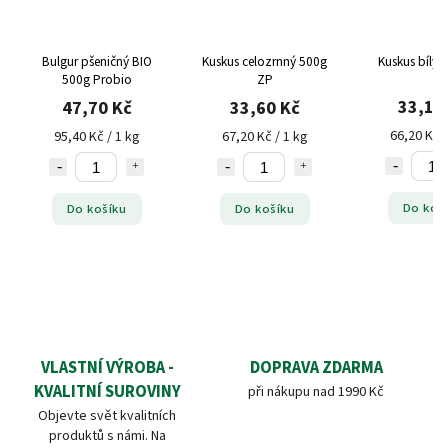
Bulgur pšeničný BIO
Kuskus celozrnný 500g
Kuskus bílý 
500g Probio
ZP
33,10
47,70 Kč
33,60 Kč
66,20 Kč /
95,40 Kč / 1 kg
67,20 Kč / 1 kg
Do koš
Do košíku
Do košíku
VLASTNÍ VÝROBA -
DOPRAVA ZDARMA
KVALITNÍ SUROVINY
při nákupu nad 1990 Kč
Objevte svět kvalitních
produktů s námi. Na