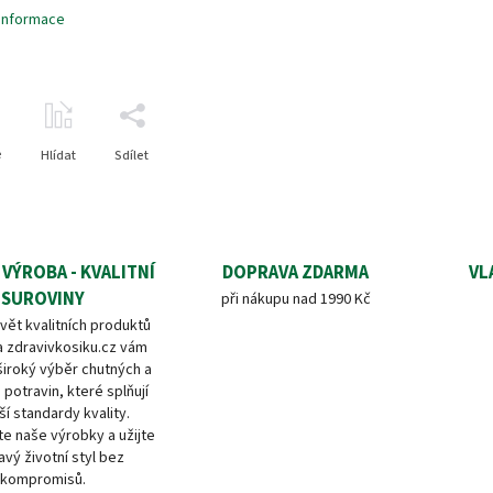
 informace
e
Hlídat
Sdílet
 VÝROBA - KVALITNÍ
DOPRAVA ZDARMA
VL
SUROVINY
při nákupu nad 1990 Kč
vět kvalitních produktů
a zdravivkosiku.cz vám
široký výběr chutných a
 potravin, které splňují
ší standardy kvality.
e naše výrobky a užijte
avý životní styl bez
kompromisů.