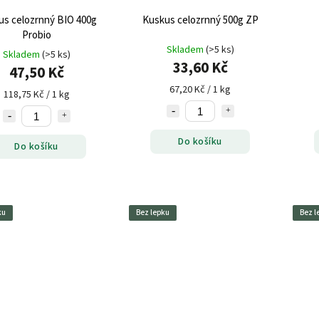
us celozrnný BIO 400g
Kuskus celozrnný 500g ZP
Probio
Skladem
(>5 ks)
Skladem
(>5 ks)
33,60 Kč
47,50 Kč
67,20 Kč / 1 kg
118,75 Kč / 1 kg
Do košíku
Do košíku
ku
Bez lepku
Bez l