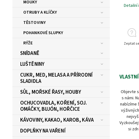
MOUKY
Detailní
OTRUBY A KLÍČKY
TĚSTOVINY
POHANKOVÉ SLUPKY
RÝŽE
Zeptat s
SNÍDANĚ
LUŠTĚNINY
CUKR, MED, MELASA A PŘÍRODNÍ
VLASTNÍ
SLADIDLA
SŮL, MOŘSKÉ ŘASY, HOUBY
Objevte s
s námi. N
OCHUCOVADLA, KOŘENÍ, SOJ.
nabízíme 
OMÁČKY, BUJÓN, HOŘČICE
výživných
nejvyš
KÁVOVINY, KAKAO, KAROB, KÁVA
Vyzkoušejt
si zdr
DOPLŇKY NA VAŘENÍ