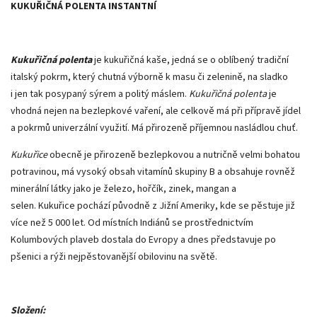
KUKUŘIČNÁ POLENTA INSTANTNÍ
Kukuřičná polenta
je kukuřičná kaše, jedná se o oblíbený tradiční
italský pokrm, který chutná výborně k masu či zelenině, na sladko
i jen tak posypaný sýrem a politý máslem.
Kukuřičná polenta
je
vhodná nejen na bezlepkové vaření, ale celkově má při přípravě jídel
a pokrmů univerzální využití. Má přirozeně příjemnou nasládlou chuť.
Kukuřice
obecně je přirozeně bezlepkovou a nutričně velmi bohatou
potravinou, má vysoký obsah vitamínů skupiny B a obsahuje rovněž
minerální látky jako je železo, hořčík, zinek, mangan a
selen. Kukuřice pochází původně z Jižní Ameriky, kde se pěstuje již
více než 5 000 let. Od místních Indiánů se prostřednictvím
Kolumbových plaveb dostala do Evropy a dnes představuje po
pšenici a rýži nejpěstovanější obilovinu na světě.
Složení: