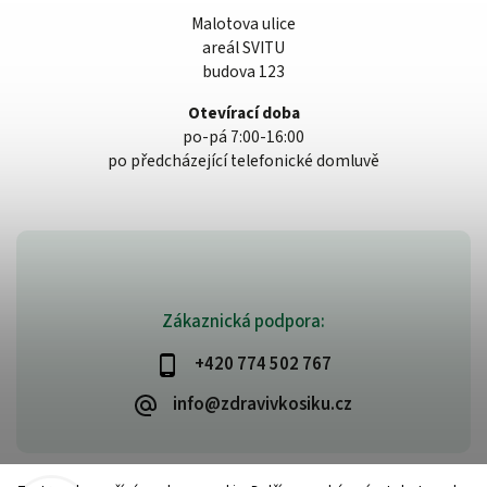
Malotova ulice
areál SVITU
budova 123
Otevírací doba
po-pá 7:00-16:00
po předcházející telefonické domluvě
Zákaznická podpora:
+420 774 502 767
info@zdravivkosiku.cz