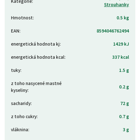
Kategorie
:
Strouhanky
Hmotnost
:
0.5 kg
EAN
:
8594046762494
energetická hodnota kj
:
1429 kJ
energetická hodnota kcal
:
337 kcal
tuky
:
1.5 g
z toho nasycené mastné
0.2 g
kyseliny
:
sacharidy
:
72 g
z toho cukry
:
0.7 g
vláknina
:
3 g