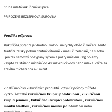
hrubě mletá kukuřičná krupice
PŘIROZENĚ BEZLEPKOVÁ SUROVINA
Použití a příprava:
Kukuřičná polenta
je vhodnou volbou na rychlý oběd či večeři. Tento
tradiční italský pokrm chutná výborně k masu či zelenině, na sladko
i jen tak samotný posypaný sýrem a politý máslem. 60g polenty
vsypte za stálého míchání do 400ml vroucí vody nebo mléka. Vařte za
stálého míchání cca 4-6 minut.
Z další nabídky kukuřičných produktů
Zdraví z přírody
můžete
vyzkoušet také
kukuřičnou krupici polohrubou
,
kukuřičnou
krupici jemnou ,
kukuřičnou krupici polohrubou
,
kukuřičnou
mouku hladkou
,
kukuřičnou mouku polohrubou
nebo