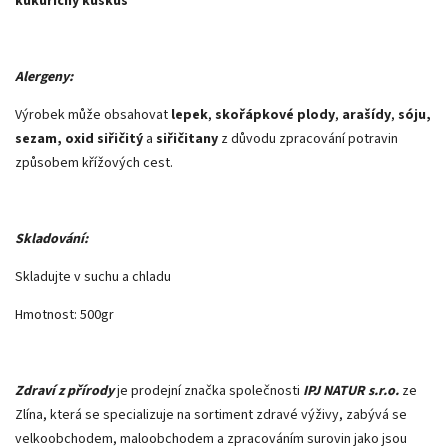
kukuřičný kuskus
Alergeny:
Výrobek může obsahovat
lepek
,
skořápkové plody
,
arašídy
,
sóju,
sezam, oxid siřičitý
a
siřičitany
z důvodu zpracování potravin
způsobem křížových cest.
Skladování:
Skladujte v suchu a chladu
Hmotnost: 500gr
Zdraví z přírody
je prodejní značka společnosti
IPJ NATUR s.r.o.
ze
Zlína, která se specializuje na sortiment zdravé výživy, zabývá se
velkoobchodem, maloobchodem a zpracováním surovin jako jsou