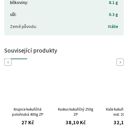
bílkoviny
:
8.1 g
sůl
:
0.3 g
Země původu
:
Itálie
Související produkty
Previous
Next
Krupice kukuřičná
Kuskus kukuřičný 250g
Kaše kukuřičn
polohrubá 400g ZP
ZP
inst. 200
27 Kč
38,10 Kč
32,10