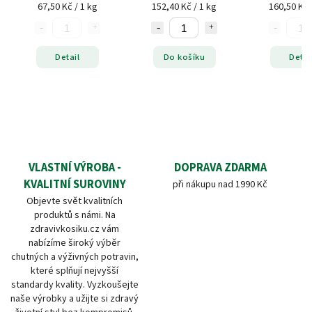
67,50 Kč / 1 kg
152,40 Kč / 1 kg
160,50 Kč 
Detail
Do košíku
Detai
VLASTNÍ VÝROBA -
DOPRAVA ZDARMA
KVALITNÍ SUROVINY
při nákupu nad 1990 Kč
Objevte svět kvalitních
produktů s námi. Na
zdravivkosiku.cz vám
nabízíme široký výběr
chutných a výživných potravin,
které splňují nejvyšší
standardy kvality. Vyzkoušejte
naše výrobky a užijte si zdravý