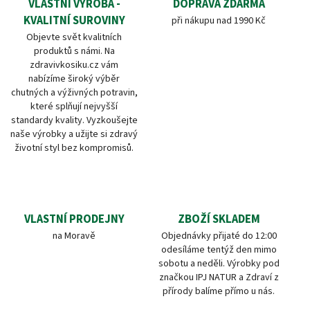
VLASTNÍ VÝROBA -
DOPRAVA ZDARMA
KVALITNÍ SUROVINY
při nákupu nad 1990 Kč
Objevte svět kvalitních
produktů s námi. Na
zdravivkosiku.cz vám
nabízíme široký výběr
chutných a výživných potravin,
které splňují nejvyšší
standardy kvality. Vyzkoušejte
naše výrobky a užijte si zdravý
životní styl bez kompromisů.
VLASTNÍ PRODEJNY
ZBOŽÍ SKLADEM
na Moravě
Objednávky přijaté do 12:00
odesíláme tentýž den mimo
sobotu a neděli. Výrobky pod
značkou IPJ NATUR a Zdraví z
přírody balíme přímo u nás.