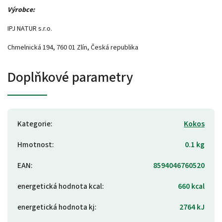
Výrobce:
IPJ NATUR s.r.o.
Chmelnická 194, 760 01 Zlín, Česká republika
Doplňkové parametry
Kategorie
:
Kokos
Hmotnost
:
0.1 kg
EAN
:
8594046760520
energetická hodnota kcal
:
660 kcal
energetická hodnota kj
:
2764 kJ