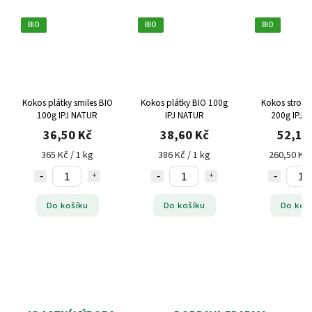
BIO
BIO
BIO
Kokos plátky smiles BIO
Kokos plátky BIO 100g
Kokos strouh
100g IPJ NATUR
IPJ NATUR
200g IPJ 
36,50 Kč
38,60 Kč
52,10
365 Kč / 1 kg
386 Kč / 1 kg
260,50 Kč 
Do košíku
Do košíku
Do koš