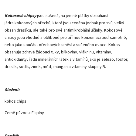
Kokosové chipsy
jsou sušená, na jemné plátky strouhaná
jádra kokosových ořechů, která jsou ceněna jednak pro svůj velký
obsah draslíku, ale také pro své antimikrobiální účinky. Kokosové
chipsy jsou vhodné a oblíbené pro přímou konzumaci buď samotné,
nebo jako součást ořechových směsí a sušeného ovoce. Kokos
obsahuje zdravé žádoucí tuky, bílkoviny, vlákninu, vitamíny,
antioxidanty, řadu minerálních látek a vitamínů jako je železo, fosfor,
draslík, sodík, zinek, měď, mangan a vitamíny skupiny B.
Složení:
kokos chips
Země původu: Filipíny
Použití: