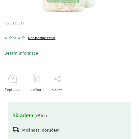
Kód:
110514
Neohodnoceno
Detailní informace
Zeptat se
Hlídat
Sdílet
Skladem
(>5 ks)
Možnosti doručení