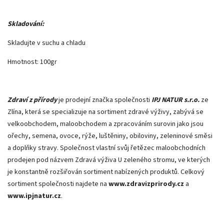
Skladování:
Skladujte v suchu a chladu
Hmotnost: 100gr
Zdraví z přírody
je prodejní značka společnosti
IPJ NATUR s.r.o.
ze
Zlína, která se specializuje na sortiment zdravé výživy, zabývá se
velkoobchodem, maloobchodem a zpracováním surovin jako jsou
ořechy, semena, ovoce, rýže, luštěniny, obiloviny, zeleninové směsi
a doplňky stravy. Společnost vlastní svůj řetězec maloobchodních
prodejen pod názvem Zdravá výživa U zeleného stromu, ve kterých
je konstantně rozšiřován sortiment nabízených produktů. Celkový
sortiment společnosti najdete na
www.zdravizprirody.cz
a
www.ipjnatur.cz
.