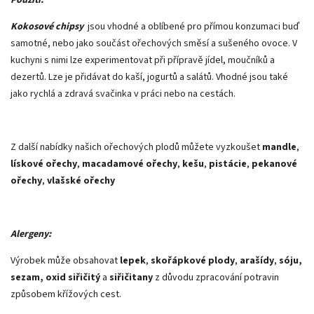
Kokosové chipsy
jsou vhodné a oblíbené pro přímou konzumaci buď
samotné, nebo jako součást ořechových směsí a sušeného ovoce. V
kuchyni s nimi lze experimentovat při přípravě jídel, moučníků a
dezertů. Lze je přidávat do kaší, jogurtů a salátů. Vhodné jsou také
jako rychlá a zdravá svačinka v práci nebo na cestách.
Z další nabídky našich ořechových plodů můžete vyzkoušet
mandle
,
lískové ořechy
,
macadamové ořechy
,
kešu
,
pistácie
,
pekanové
ořechy
,
vlašské ořechy
Alergeny:
Výrobek může obsahovat
lepek
,
skořápkové plody
,
arašídy
,
sóju,
sezam, oxid siřičitý
a
siřičitany
z důvodu zpracování potravin
způsobem křížových cest.