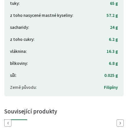
tuky
:
65 g
z toho nasycené mastné kyseliny
:
57.2 g
sacharidy
:
24 g
z toho cukry
:
6.2 g
vláknina
:
16.3 g
bílkoviny
:
6.8 g
sůl
:
0.025 g
Země původu
:
Filipíny
Související produkty
Previous
Next