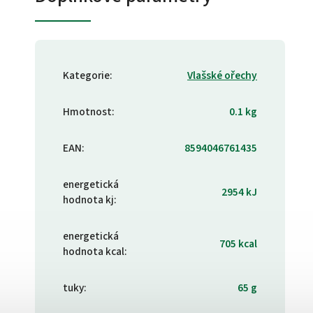
Kategorie
:
Vlašské ořechy
Hmotnost
:
0.1 kg
EAN
:
8594046761435
energetická
2954 kJ
hodnota kj
:
energetická
705 kcal
hodnota kcal
:
tuky
:
65 g