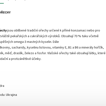
OŘECHY
řechy
jsou oblíbené tradiční ořechy určené k přímé konzumaci nebo pro
vláště pekařských a cukrářských výrobků. Obsahují 70 % tuku včetně
spěšných omega-3 mastných kyselin. Dále
lkoviny, sacharidy, kyselinu listovou, vitamíny E, B1 a B6 a minerály hořčík,
ník, měď, draslík, železo a fosfor. Vlašské ořechy také obsahují látky, které
idační a protizánětlivé účinky.
dra
du: Ukrajina