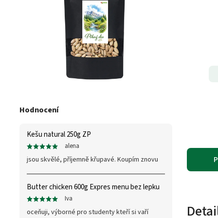
Hodnocení
Kešu natural 250g ZP
alena
P
jsou skvělé, příjemně křupavé. Koupím znovu
Butter chicken 600g Expres menu bez lepku
Iva
Detai
oceňuji, výborné pro studenty kteří si vaří