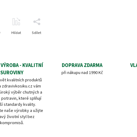
e
Hlídat
Sdílet
 VÝROBA - KVALITNÍ
DOPRAVA ZDARMA
VL
SUROVINY
při nákupu nad 1990 Kč
vět kvalitních produktů
a zdravivkosiku.cz vám
široký výběr chutných a
 potravin, které splňují
ší standardy kvality.
e naše výrobky a užijte
avý životní styl bez
kompromisů.