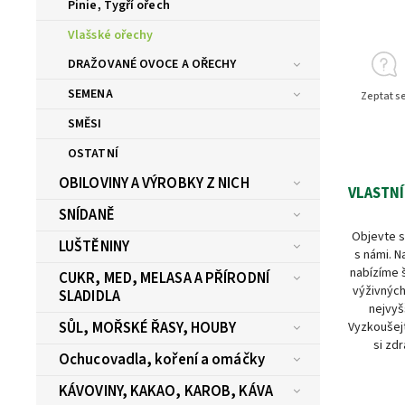
Pinie, Tygří ořech
Vlašské ořechy
DRAŽOVANÉ OVOCE A OŘECHY
SEMENA
Zeptat s
SMĚSI
OSTATNÍ
OBILOVINY A VÝROBKY Z NICH
VLASTNÍ
SNÍDANĚ
Objevte s
LUŠTĚNINY
s námi. N
nabízíme 
CUKR, MED, MELASA A PŘÍRODNÍ
výživných
SLADIDLA
nejvyš
SŮL, MOŘSKÉ ŘASY, HOUBY
Vyzkoušejt
si zdr
Ochucovadla, koření a omáčky
KÁVOVINY, KAKAO, KAROB, KÁVA