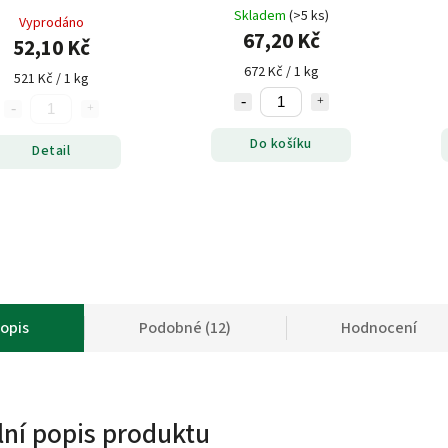
Skladem
(>5 ks)
Vyprodáno
67,20 Kč
52,10 Kč
672 Kč / 1 kg
521 Kč / 1 kg
Do košíku
Detail
opis
Podobné (12)
Hodnocení
lní popis produktu