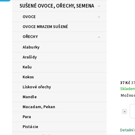
SUŠENÉ OVOCE, OŘECHY, SEMENA
OVOCE
OVOCE MRAZEM SUŠENÉ
OŘECHY
Alaburky
Arašídy
Kešu
Kokos
37 Kč
37
Lískové ořechy
Sklade
Možnos
Mandle
Macadam, Pekan
Para
Pistácie
Detailní