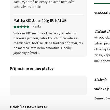
sami, výborné na cesty a hlavně nemusím
uchovávat v lednici
VLAŠSKÉ 
Matcha BIO Japan 100g IPJ NATUR
Hanka
Vlašské o
Výborná BIO matcha s krásně sytě zelenou
výrobu obz
barvou a jemnou, nehořkou chutí. Skvěle se
rozmíchává, hodí se jak na tradiční přípravu, tak
zdraví pro
do matcha latte nebo smoothie. Oceňuji
obsahují bí
japonský původ i...
zinek, váp
mají antiox
Přijímáme online platby
Složení:
vlašská
já
Země půvo
Odebírat newsletter