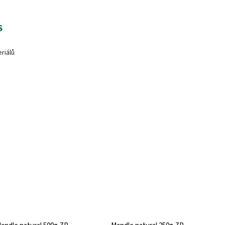
S
riálů