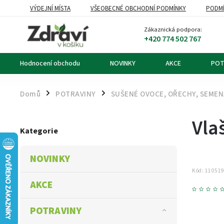
VÝDEJNÍ MÍSTA
VŠEOBECNÉ OBCHODNÍ PODMÍNKY
PODMÍ
OZNÁMENÍ O ODSTOUPENÍ OD KUPNÍ SMLOUVY
DOPRAVA A PL
Zákaznická podpora:
+420 774 502 767
Hodnocení obchodu
NOVINKY
AKCE
POT
Domů
POTRAVINY
SUŠENÉ OVOCE, OŘECHY, SEME
/
/
Vla
Kategorie
NOVINKY
Kód:
11051
AKCE
POTRAVINY