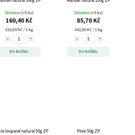
Mandle natural 500g ZP
Mandle natural 250g ZP
Skladem
(>5 ks)
Skladem
(>5 ks)
160,40 Kč
85,70 Kč
320,80 Kč / 1 kg
342,80 Kč / 1 kg
Do košíku
Do košíku
cie loupané natural 50g ZP
Pinie 50g ZP