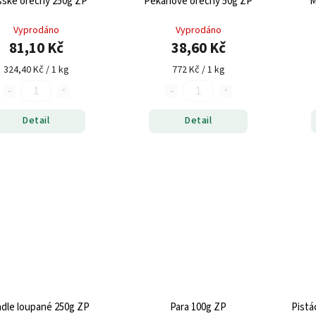
Vlašské ořechy 250g ZP
Pekanové ořechy 50g ZP
Vyprodáno
Vyprodáno
81,10 Kč
38,60 Kč
324,40 Kč / 1 kg
772 Kč / 1 kg
Detail
Detail
Mandle loupané 250g ZP
Para 100g ZP
Pistá