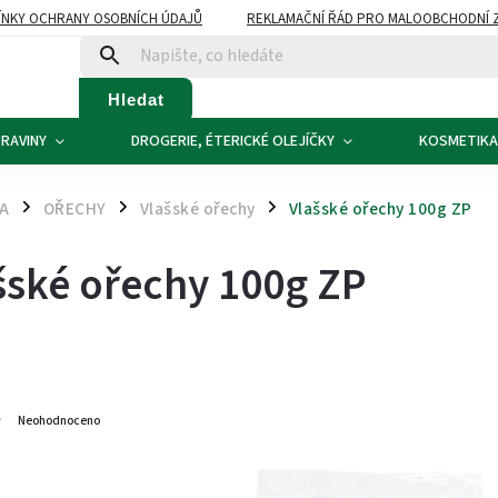
NKY OCHRANY OSOBNÍCH ÚDAJŮ
REKLAMAČNÍ ŘÁD PRO MALOOBCHODNÍ 
ATBA
KONTAKTY
Hledat
RAVINY
DROGERIE, ÉTERICKÉ OLEJÍČKY
KOSMETIKA
NA
OŘECHY
Vlašské ořechy
Vlašské ořechy 100g ZP
/
/
/
šské ořechy 100g ZP
9
Neohodnoceno