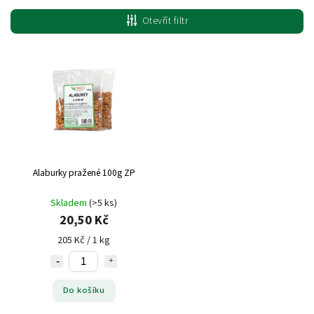
Nejlevnější
Otevřít filtr
Nejdražší
Nejprodávanější
Alaburky pražené 100g ZP
Skladem
(>5 ks)
20,50 Kč
205 Kč / 1 kg
Do košíku