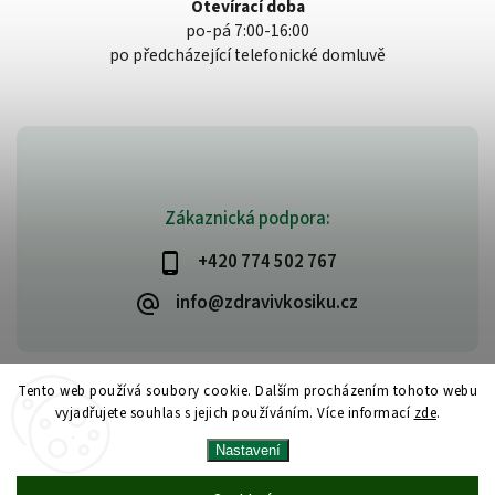
Otevírací doba
po-pá 7:00-16:00
po předcházející telefonické domluvě
Zákaznická podpora:
+420 774 502 767
info@zdravivkosiku.cz
Tento web používá soubory cookie. Dalším procházením tohoto webu
vyjadřujete souhlas s jejich používáním. Více informací
zde
.
Copyright 2026
www.zdravivkosiku.cz
. Všechna práva vyhrazena.
Nastavení
Upravit nastavení cookies
Vytvořil
Shoptet
| Design
Shoptak.cz