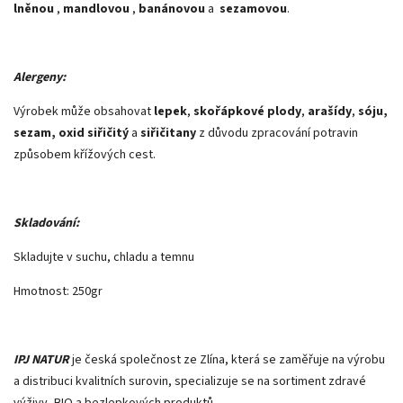
lněnou
,
mandlovou
,
banánovou
a
sezamovou
.
Alergeny:
Výrobek může obsahovat
lepek
,
skořápkové plody
,
arašídy
,
sóju,
sezam, oxid siřičitý
a
siřičitany
z důvodu zpracování potravin
způsobem křížových cest.
Skladování:
Skladujte v suchu, chladu a temnu
Hmotnost: 250gr
IPJ NATUR
je česká společnost ze Zlína, která se zaměřuje na výrobu
a distribuci kvalitních surovin, specializuje se na sortiment zdravé
výživy, BIO a bezlepkových produktů.