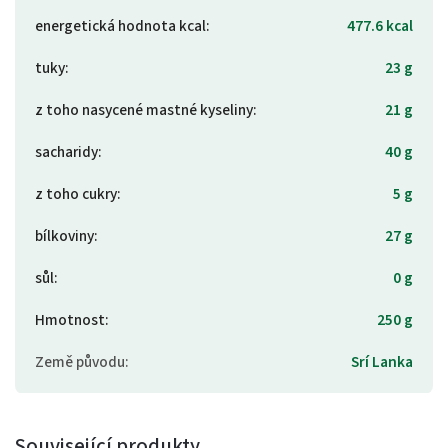
energetická hodnota kcal
:
477.6 kcal
tuky
:
23 g
z toho nasycené mastné kyseliny
:
21 g
sacharidy
:
40 g
z toho cukry
:
5 g
bílkoviny
:
27 g
sůl
:
0 g
Hmotnost
:
250 g
Země původu
:
Srí Lanka
Související produkty