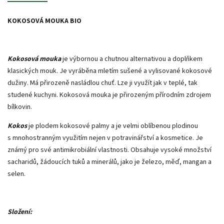
KOKOSOVÁ MOUKA BIO
Kokosová mouka
je výbornou a chutnou alternativou a doplňkem
klasických mouk. Je vyráběna mletím sušené a vylisované kokosové
dužiny. Má přirozeně nasládlou chuť. Lze ji využít jak v teplé, tak
studené kuchyni. Kokosová mouka je přirozeným přírodním zdrojem
bílkovin.
Kokos
je plodem kokosové palmy a je velmi oblíbenou plodinou
s mnohostranným využitím nejen v potravinářství a kosmetice. Je
známý pro své antimikrobiální vlastnosti. Obsahuje vysoké množství
sacharidů, žádoucích tuků a minerálů, jako je železo, měď, mangan a
selen.
Složení: