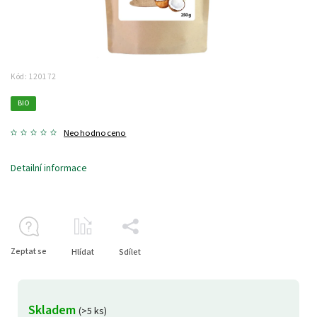
Kód:
120172
BIO
Neohodnoceno
Detailní informace
Zeptat se
Hlídat
Sdílet
Skladem
(>5 ks)