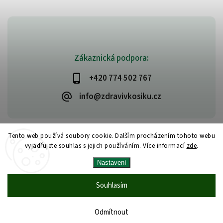
Zákaznická podpora:
+420 774 502 767
info@zdravivkosiku.cz
Tento web používá soubory cookie. Dalším procházením tohoto webu
vyjadřujete souhlas s jejich používáním. Více informací
zde
.
Copyright 2026
www.zdravivkosiku.cz
. Všechna práva vyhrazena.
Nastavení
Upravit nastavení cookies
Vytvořil
Shoptet
| Design
Shoptak.cz
Souhlasím
Odmítnout