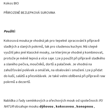
Kokos BIO
PŘIROZENĚ BEZLEPKOVÁ SUROVINA
Použití:
Kokosová mouka je vhodná jak pro tepelné zpracování k přípravě
sladkých a slaných pokrmů, tak pro studenou kuchyni. Má stejné
využití jako jiné klasické mouky, se kterými je vhodné ji kombinovat,
protože je méně lepivá a více saje. Lze ji použít při přípravě sladkého
a slaného pečiva, moučníků, dortů a palačinek. Je vhodná na
zahušťování polévek a omáček, na obalování i smažení. Lze ji přidat
do kaší, salátů a přesnídávek. Je také velmi oblíbená při přípravě raw
pokrmů a dezertů.
Nabídka z řady semínkových a ořechových mouk od společnosti
IPJ
NATUR
obsahuje mouku
dýňovou
,
kokosovou
,
konopnou
,