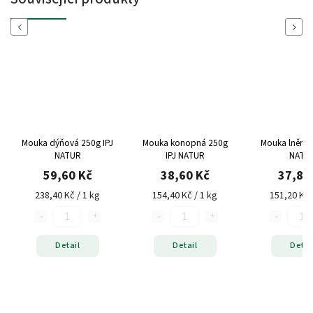
Previous
Next
Mouka dýňová 250g IPJ
Mouka konopná 250g
Mouka lněná 
NATUR
IPJ NATUR
NATU
59,60 Kč
38,60 Kč
37,80
238,40 Kč / 1 kg
154,40 Kč / 1 kg
151,20 Kč 
Detail
Detail
Detai