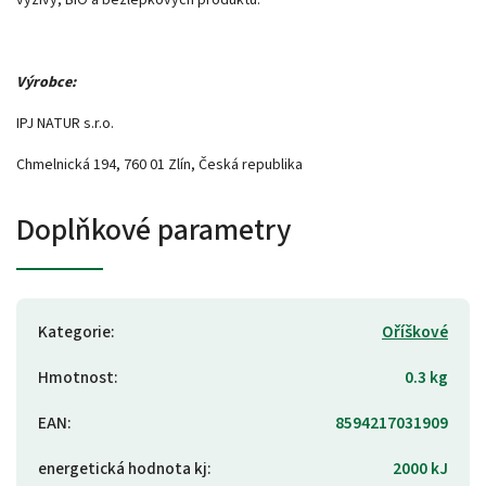
Výrobce:
IPJ NATUR s.r.o.
Chmelnická 194, 760 01 Zlín, Česká republika
Doplňkové parametry
Kategorie
:
Oříškové
Hmotnost
:
0.3 kg
EAN
:
8594217031909
energetická hodnota kj
:
2000 kJ