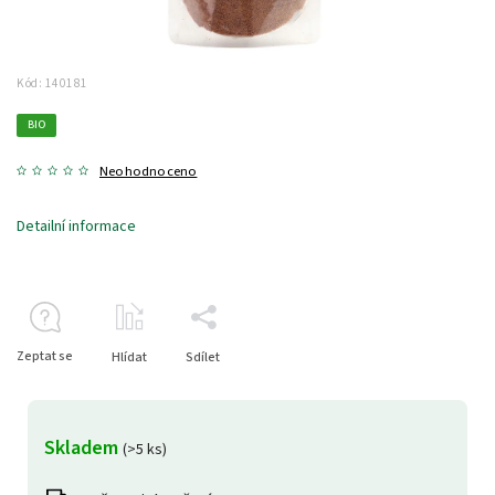
Kód:
140181
BIO
Neohodnoceno
Detailní informace
Zeptat se
Hlídat
Sdílet
Skladem
(>5 ks)