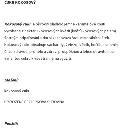
CUKR KOKOSOVÝ
Kokosový cukr
je přírodní sladidlo jemné karamelové chuti
vyrobené z nektaru kokosových květů (květů kokosových palem)
šetrným odpařování a tím si zachovává řadu minerálních látek.
Kokosový cukr obsahuje sacharidy, železo, válník, hořčík a vitamín
C. Je zdravou, pro tělo a zdraví prospěšnou a lehce stravitelnou
variantou cukru k všestrannému využití.
Složení:
kokosový cukr
PŘIROZENĚ BEZLEPKOVÁ SUROVINA
Použití: