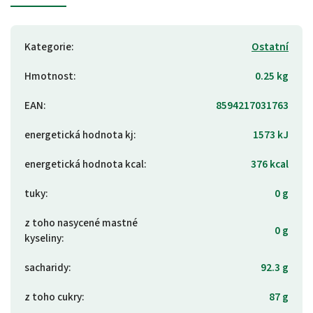
Kategorie
:
Ostatní
Hmotnost
:
0.25 kg
EAN
:
8594217031763
energetická hodnota kj
:
1573 kJ
energetická hodnota kcal
:
376 kcal
tuky
:
0 g
z toho nasycené mastné
0 g
kyseliny
:
sacharidy
:
92.3 g
z toho cukry
:
87 g