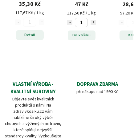
35,30 Kč
47 Kč
28,60
117,67 Kč / 1 kg
117,50 Kč / 1 kg
57,20 Kč /
Detail
Do košíku
Detai
VLASTNÍ VÝROBA -
DOPRAVA ZDARMA
KVALITNÍ SUROVINY
při nákupu nad 1990 Kč
Objevte svět kvalitních
produktů s námi. Na
zdravivkosiku.cz vám
nabízíme široký výběr
chutných a výživných potravin,
které splňují nejvyšší
standardy kvality. Vyzkoušejte