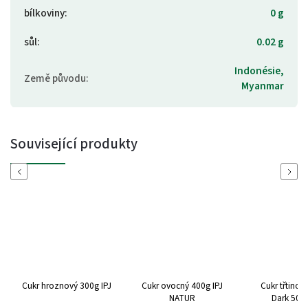
bílkoviny
:
0 g
sůl
:
0.02 g
Indonésie,
Země původu
:
Myanmar
Související produkty
Previous
Next
Cukr hroznový 300g IPJ
Cukr ovocný 400g IPJ
Cukr třtinov
NATUR
Dark 500