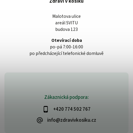
Zdraví v košíku
Malotova ulice
areál SVITU
budova 123
Otevírací doba
po-pá 7:00-16:00
po předcházející telefonické domluvě
Zákaznická podpora:
+420 774 502 767
info@zdravivkosiku.cz