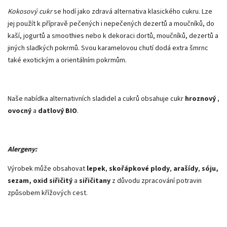
Kokosový cukr
se hodí jako zdravá alternativa klasického cukru. Lze
jej použít k přípravě pečených i nepečených dezertů a moučníků, do
kaší, jogurtů a smoothies nebo k dekoraci dortů, moučníků, dezertů a
jiných sladkých pokrmů. Svou karamelovou chutí dodá extra šmrnc
také exotickým a orientálním pokrmům.
Naše nabídka alternativních sladidel a cukrů obsahuje cukr
hroznový
,
ovocný
a
datlový BIO
.
Alergeny:
Výrobek může obsahovat
lepek
,
skořápkové plody
,
arašídy
,
sóju,
sezam, oxid siřičitý
a
siřičitany
z důvodu zpracování potravin
způsobem křížových cest.