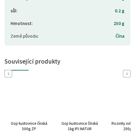
sůl
:
0.2 g
Hmotnost
:
250 g
Země původu
:
Čína
Související produkty
Previous
Next
Goji kustovnice čínská
Goji kustovnice čínská
Rozinky světlé
500g ZP
1kg IPJ NATUR
200g 