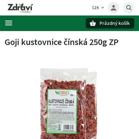
CZK
Prázdný košík
Hledat
Goji kustovnice čínská 250g ZP