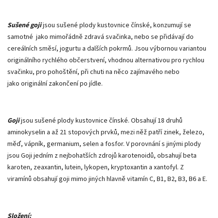
Sušené goji
jsou sušené plody kustovnice čínské, konzumují se
samotné jako mimořádně zdravá svačinka, nebo se přidávají do
cereálních směsí, jogurtu a dalších pokrmů. Jsou výbornou variantou
originálního rychlého občerstvení, vhodnou alternativou pro rychlou
svačinku, pro pohoštění, při chuti na něco zajímavého nebo
jako originální zakončení po jídle.
Goji
jsou sušené plody kustovnice čínské. Obsahují 18 druhů
aminokyselin a až 21 stopových prvků, mezi něž patří zinek, železo,
měď, vápník, germanium, selen a fosfor. V porovnání s jinými plody
jsou Goji jedním z nejbohatších zdrojů karotenoidů, obsahují beta
karoten, zeaxantin, lutein, lykopen, kryptoxantin a xantofyl. Z
viramínů obsahují goji mimo jiných hlavně vitamín C, B1, B2, B3, B6 a E.
Složení: