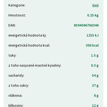
Kategorie
:
Goji
Hmotnost
:
0.25 kg
EAN
:
8594046760346
energetická hodnota kj
:
1255 kJ
energetická hodnota kcal
:
300 kcal
tuky
:
1.5 g
z toho nasycené mastné kyseliny
:
0.3 g
sacharidy
:
54 g
z toho cukry
:
37 g
vláknina
:
8 g
bílkoviny
:
12 g