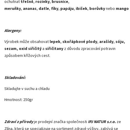
ochutnat
třešně
,
rozinky
,
brusnice
,
meruňky
,
ananas
,
datle
,
fíky
,
papáju
,
ibišek
,
borůvky
nebo
mango
Alergeny:
Výrobek může obsahovat
lepek
,
skořápkové plody
,
arašídy
,
sóju,
sezam, oxid siřičitý
a
siřičitany
z důvodu zpracování potravin
způsobem křížových cest.
Skladování:
Skladujte v suchu a chladu
Hmotnost: 250gr
Zdraví z přírody
je prodejní značka společnosti
IPJ NATUR s.r.o.
ze
Zlína, která se specializuje na sortiment zdravé výživy, zabývá se