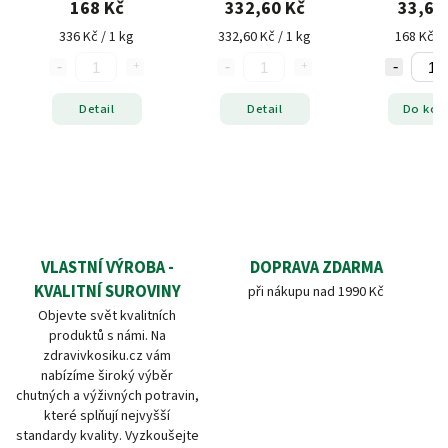
168 Kč
332,60 Kč
33,60
336 Kč / 1 kg
332,60 Kč / 1 kg
168 Kč / 
Detail
Detail
Do koš
VLASTNÍ VÝROBA -
DOPRAVA ZDARMA
KVALITNÍ SUROVINY
při nákupu nad 1990 Kč
Objevte svět kvalitních
produktů s námi. Na
zdravivkosiku.cz vám
nabízíme široký výběr
chutných a výživných potravin,
které splňují nejvyšší
standardy kvality. Vyzkoušejte