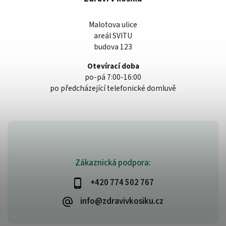
Malotova ulice
areál SVITU
budova 123
Otevírací doba
po-pá 7:00-16:00
po předcházející telefonické domluvě
Zákaznická podpora:
+420 774 502 767
info@zdravivkosiku.cz