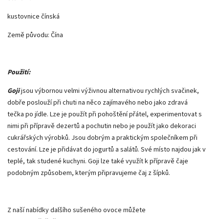
kustovnice čínská
Země původu: Čína
Použití:
Goji
jsou výbornou velmi výživnou alternativou rychlých svačinek,
dobře poslouží při chuti na něco zajímavého nebo jako zdravá
tečka po jídle. Lze je použít při pohoštění přátel, experimentovat s
nimi při přípravě dezertů a pochutin nebo je použít jako dekoraci
cukrářských výrobků. Jsou dobrým a praktickým společníkem při
cestování. Lze je přidávat do jogurtů a salátů. Své místo najdou jak v
teplé, tak studené kuchyni. Goji lze také využít k přípravě čaje
podobným způsobem, kterým připravujeme čaj z šípků.
Z naší nabídky dalšího sušeného ovoce můžete