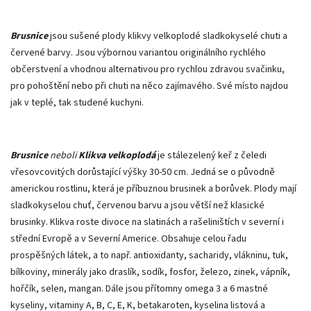
Brusnice
jsou sušené plody klikvy velkoplodé sladkokyselé chuti a
červené barvy. Jsou výbornou variantou originálního rychlého
občerstvení a vhodnou alternativou pro rychlou zdravou svačinku,
pro pohoštění nebo při chuti na něco zajímavého. Své místo najdou
jak v teplé, tak studené kuchyni.
Brusnice
neboli
Klikva velkoplodá
je stálezelený keř z čeledi
vřesovcovitých dorůstající výšky 30-50 cm. Jedná se o původně
americkou rostlinu, která je příbuznou brusinek a borůvek. Plody mají
sladkokyselou chuť, červenou barvu a jsou větší než klasické
brusinky. Klikva roste divoce na slatinách a rašeliništích v severní i
střední Evropě a v Severní Americe. Obsahuje celou řadu
prospěšných látek, a to např. antioxidanty, sacharidy, vlákninu, tuk,
bílkoviny, minerály jako draslík, sodík, fosfor, železo, zinek, vápník,
hořčík, selen, mangan. Dále jsou přítomny omega 3 a 6 mastné
kyseliny, vitaminy A, B, C, E, K, betakaroten, kyselina listová a