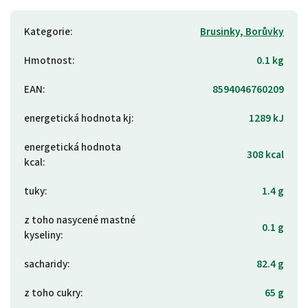
Kategorie
:
Brusinky, Borůvky
Hmotnost
:
0.1 kg
EAN
:
8594046760209
energetická hodnota kj
:
1289 kJ
energetická hodnota
308 kcal
kcal
:
tuky
:
1.4 g
z toho nasycené mastné
0.1 g
kyseliny
:
sacharidy
:
82.4 g
z toho cukry
:
65 g