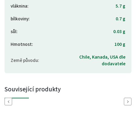
vláknina
:
5.7 g
bílkoviny
:
0.7 g
sůl
:
0.03 g
Hmotnost
:
100 g
Chile, Kanada, USA dle
Země původu
:
dodavatele
Související produkty
Previous
Next