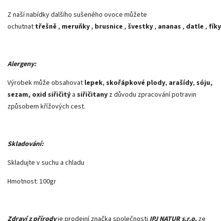
Z naší nabídky dalšího sušeného ovoce můžete
ochutnat
třešně
,
meruňky
,
brusnice
,
švestky
,
ananas
,
datle
,
fíky
Alergeny:
Výrobek může obsahovat
lepek
,
skořápkové plody
,
arašídy
,
sóju,
sezam, oxid siřičitý
a
siřičitany
z důvodu zpracování potravin
způsobem křížových cest.
Skladování:
Skladujte v suchu a chladu
Hmotnost: 100gr
Zdraví z přírody
je prodejní značka společnosti
IPJ NATUR s.r.o.
ze