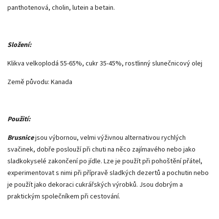
panthotenová, cholin, lutein a betain.
Složení:
Klikva velkoplodá 55-65%, cukr 35-45%, rostlinný slunečnicový olej
Země původu: Kanada
Použití:
Brusnice
jsou výbornou, velmi výživnou alternativou rychlých
svačinek, dobře poslouží při chuti na něco zajímavého nebo jako
sladkokyselé zakončení po jídle. Lze je použít při pohoštění přátel,
experimentovat s nimi při přípravě sladkých dezertů a pochutin nebo
je použít jako dekoraci cukrářských výrobků. Jsou dobrým a
praktickým společníkem při cestování.