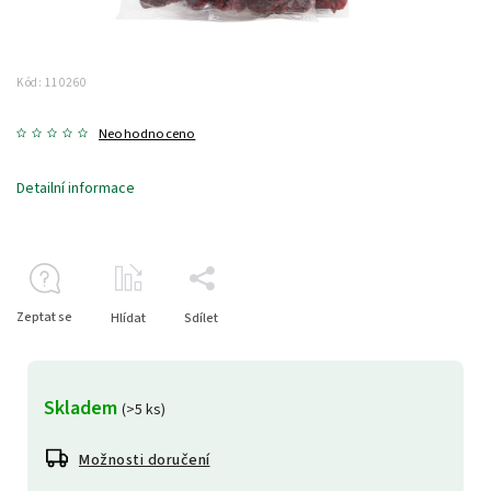
Kód:
110260
Neohodnoceno
Detailní informace
Zeptat se
Hlídat
Sdílet
Skladem
(>5 ks)
Možnosti doručení