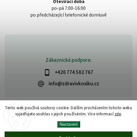
Otevírací doba
po-pá 7:00-16:00
po předcházející telefonické domluvě
Zákaznická podpora:
+420 774 502 767
info@zdravivkosiku.cz
Tento web používá soubory cookie. Dalším procházením tohoto webu
vyjadřujete souhlas s jejich používáním. Více informací
zde
.
Copyright 2026
www.zdravivkosiku.cz
. Všechna práva vyhrazena.
Nastavení
Upravit nastavení cookies
Vytvořil
Shoptet
| Design
Shoptak.cz