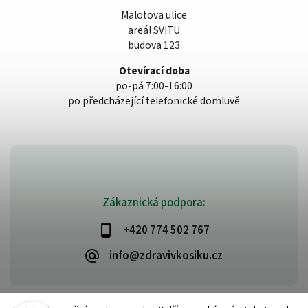
Malotova ulice
areál SVITU
budova 123
Otevírací doba
po-pá 7:00-16:00
po předcházející telefonické domluvě
Zákaznická podpora:
+420 774 502 767
info@zdravivkosiku.cz