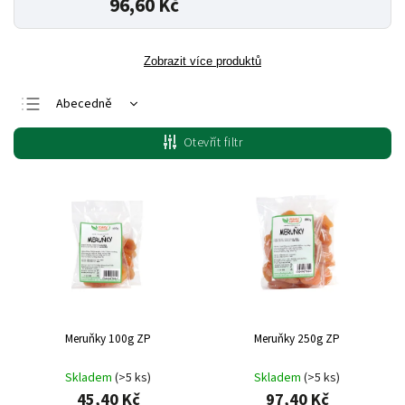
96,60 Kč
Zobrazit více produktů
Abecedně
Nejlevnější
Otevřít filtr
Nejdražší
Nejprodávanější
Meruňky 100g ZP
Meruňky 250g ZP
Skladem
(>5 ks)
Skladem
(>5 ks)
45,40 Kč
97,40 Kč