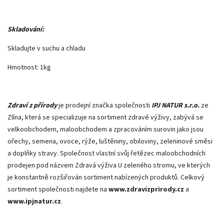
Skladování:
Skladujte v suchu a chladu
Hmotnost: 1kg
Zdraví z přírody
je prodejní značka společnosti
IPJ NATUR s.r.o.
ze
Zlína, která se specializuje na sortiment zdravé výživy, zabývá se
velkoobchodem, maloobchodem a zpracováním surovin jako jsou
ořechy, semena, ovoce, rýže, luštěniny, obiloviny, zeleninové směsi
a doplňky stravy. Společnost vlastní svůj řetězec maloobchodních
prodejen pod názvem Zdravá výživa U zeleného stromu, ve kterých
je konstantně rozšiřován sortiment nabízených produktů. Celkový
sortiment společnosti najdete na
www.zdravizprirody.cz
a
www.ipjnatur.cz
.