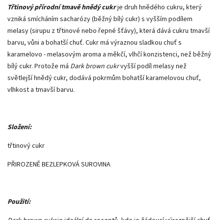
Třtinový přírodní tmavě hnědý cukr
je druh hnědého cukru, který
vzniká smícháním sacharózy (běžný bílý cukr) s vyšším podílem
melasy (sirupu z třtinové nebo řepné šťávy), která dává cukru tmavší
barvu, vůni a bohatší chuť. Cukr má výraznou sladkou chuť s
karamelovo - melasovým aroma a měkčí, vlhčí konzistenci, než běžný
bílý cukr. Protože má
Dark brown cukr
vyšší podíl melasy než
světlejší hnědý cukr, dodává pokrmům bohatší karamelovou chuť,
vlhkost a tmavší barvu.
Složení:
třtinový cukr
PŘIROZENĚ BEZLEPKOVÁ SUROVINA
Použití: