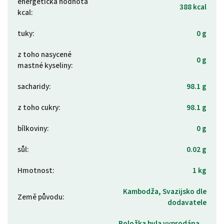
energetická hodnota
388 kcal
kcal
:
tuky
:
0 g
z toho nasycené
0 g
mastné kyseliny
:
sacharidy
:
98.1 g
z toho cukry
:
98.1 g
bílkoviny
:
0 g
sůl
:
0.02 g
Hmotnost
:
1 kg
Kambodža, Svazijsko dle
Země původu
:
dodavatele
Položka byla vyprodána…