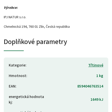
Výrobce:
IPJ NATUR s.r.o.
Chmelnická 194, 760 01 Zlín, Česká republika
Doplňkové parametry
Kategorie
:
Třtinové
Hmotnost
:
1 kg
EAN
:
8594046763514
energetická hodnota
1649 kJ
kj
: