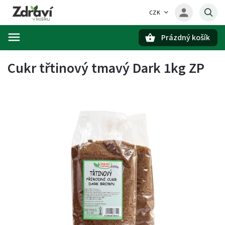
CZK
Prázdný košík
Hledat
Cukr třtinový tmavý Dark 1kg ZP