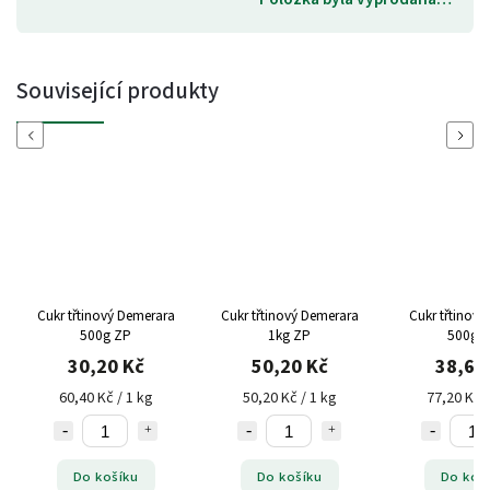
Související produkty
Previous
Next
Cukr třtinový Demerara
Cukr třtinový Demerara
Cukr třtinov
500g ZP
1kg ZP
500g 
30,20 Kč
50,20 Kč
38,60
60,40 Kč / 1 kg
50,20 Kč / 1 kg
77,20 Kč /
Do košíku
Do košíku
Do koš