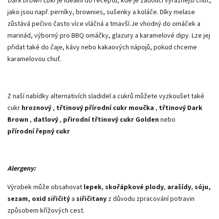
Dark brown cukr
je ideální do receptů, kde je žádoucí výraznější chuť,
jako jsou např. perníky, brownies, sušenky a koláče. Díky melase
zůstává pečivo často více vláčná a tmavší.Je vhodný do omáček a
marinád, výborný pro BBQ omáčky, glazury a karamelové dipy. Lze jej
přidat také do čaje, kávy nebo kakaových nápojů, pokud chceme
karamelovou chuť.
Z naší nabídky alternativích sladidel a cukrů můžete vyzkoušet také
cukr
hroznový
,
třtinový přírodní cukr moučka
,
třtinový Dark
Brown
,
datlový
,
přirodní třtinový cukr Golden
nebo
přírodní řepný cukr
Alergeny:
Výrobek může obsahovat
lepek
,
skořápkové plody
,
arašídy
,
sóju,
sezam, oxid siřičitý
a
siřičitany
z důvodu zpracování potravin
způsobem křížových cest.