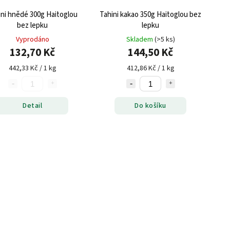
ini hnědé 300g Haitoglou
Tahini kakao 350g Haitoglou bez
bez lepku
lepku
Vyprodáno
Skladem
(>5 ks)
132,70 Kč
144,50 Kč
442,33 Kč / 1 kg
412,86 Kč / 1 kg
Detail
Do košíku