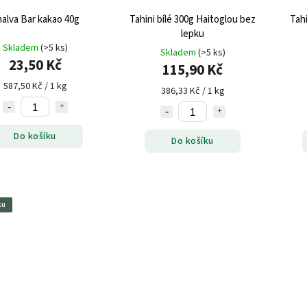
alva Bar kakao 40g
Tahini bílé 300g Haitoglou bez
Tah
lepku
Skladem
(>5 ks)
Skladem
(>5 ks)
23,50 Kč
115,90 Kč
587,50 Kč / 1 kg
386,33 Kč / 1 kg
Do košíku
Do košíku
ku