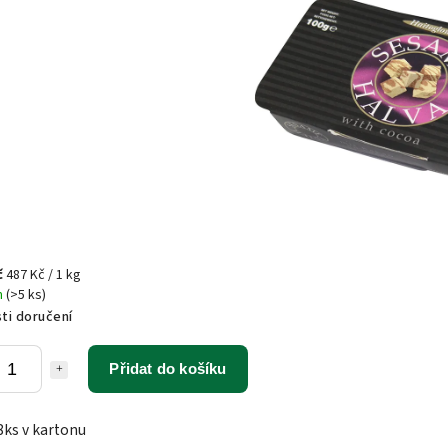
č
487 Kč / 1 kg
m
(>5 ks)
ti doručení
Přidat do košíku
8ks v kartonu