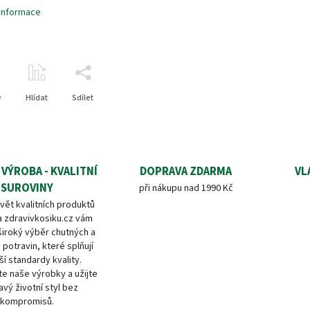
 informace
e
Hlídat
Sdílet
 VÝROBA - KVALITNÍ
DOPRAVA ZDARMA
VL
SUROVINY
při nákupu nad 1990 Kč
vět kvalitních produktů
a zdravivkosiku.cz vám
široký výběr chutných a
 potravin, které splňují
ší standardy kvality.
e naše výrobky a užijte
avý životní styl bez
kompromisů.