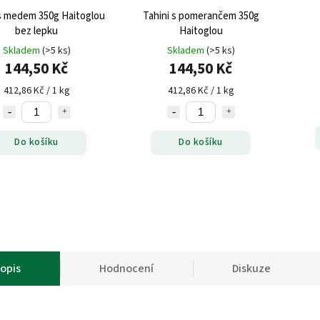
 s medem 350g Haitoglou
Tahini s pomerančem 350g
bez lepku
Haitoglou
Skladem
(>5 ks)
Skladem
(>5 ks)
144,50 Kč
144,50 Kč
412,86 Kč / 1 kg
412,86 Kč / 1 kg
Do košíku
Do košíku
opis
Hodnocení
Diskuze