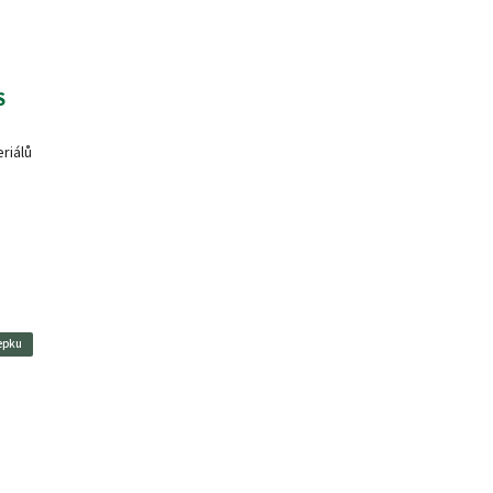
S
riálů
epku