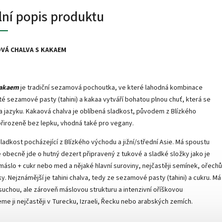
lní popis produktu
VÁ CHALVA S KAKAEM
kakaem
je tradiční sezamová pochoutka, ve které lahodná kombinace
é sezamové pasty (tahini) a kakaa vytváří bohatou plnou chuť, která se
a jazyku. Kakaová chalva je oblíbená sladkost, původem z Blízkého
řirozeně bez lepku, vhodná také pro vegany.
sladkost pocházející z Blízkého východu a jižní/střední Asie. Má spoustu
le obecně jde o hutný dezert připravený z tukové a sladké složky jako je
, máslo + cukr nebo med a nějaké hlavní suroviny, nejčastěji semínek, ořechů
. Nejznámější je tahini chalva, tedy ze sezamové pasty (tahini) a cukru. Má
suchou, ale zároveň máslovou strukturu a intenzivní oříškovou
eme ji nejčastěji v Turecku, Izraeli, Řecku nebo arabských zemích.