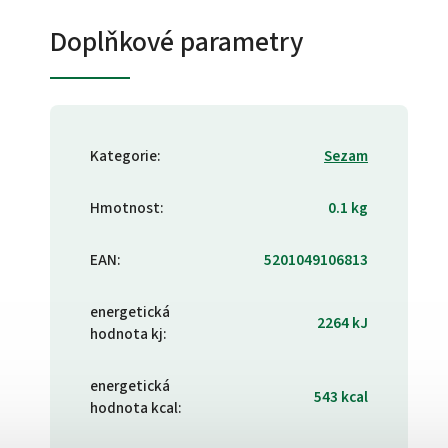
Doplňkové parametry
Kategorie
:
Sezam
Hmotnost
:
0.1 kg
EAN
:
5201049106813
energetická
2264 kJ
hodnota kj
:
energetická
543 kcal
hodnota kcal
: