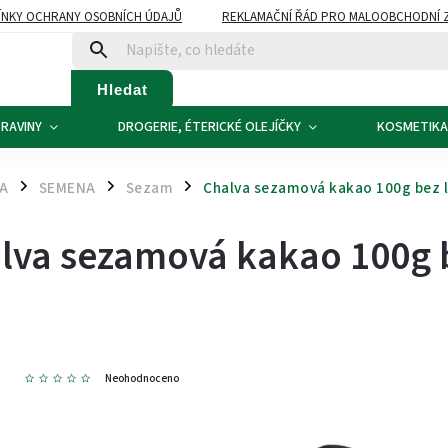
NKY OCHRANY OSOBNÍCH ÚDAJŮ
REKLAMAČNÍ ŘÁD PRO MALOOBCHODNÍ 
ATBA
KONTAKTY
Hledat
RAVINY
DROGERIE, ÉTERICKÉ OLEJÍČKY
KOSMETIKA
NA
SEMENA
Sezam
Chalva sezamová kakao 100g bez 
/
/
/
lva sezamová kakao 100g 
4
Neohodnoceno