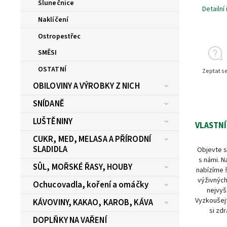
Slunečnice
Detailní
Naklíčení
Ostropestřec
SMĚSI
OSTATNÍ
Zeptat s
OBILOVINY A VÝROBKY Z NICH
SNÍDANĚ
LUŠTĚNINY
VLASTNÍ
CUKR, MED, MELASA A PŘÍRODNÍ
SLADIDLA
Objevte s
s námi. N
SŮL, MOŘSKÉ ŘASY, HOUBY
nabízíme 
výživných
Ochucovadla, koření a omáčky
nejvyš
Vyzkoušejt
KÁVOVINY, KAKAO, KAROB, KÁVA
si zdr
DOPLŇKY NA VAŘENÍ