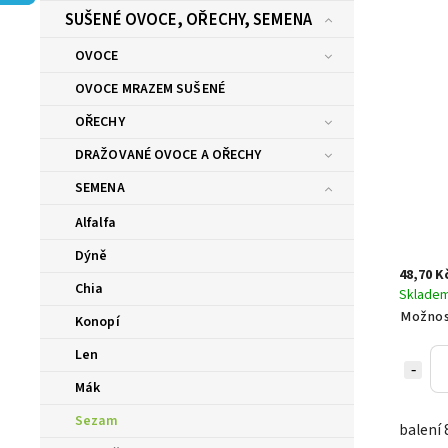
SUŠENÉ OVOCE, OŘECHY, SEMENA
OVOCE
OVOCE MRAZEM SUŠENÉ
OŘECHY
DRAŽOVANÉ OVOCE A OŘECHY
SEMENA
Alfalfa
Dýně
48,70 K
Chia
Sklade
Možnos
Konopí
Len
Mák
Sezam
balení 