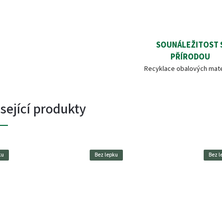
SOUNÁLEŽITOST 
PŘÍRODOU
Recyklace obalových mate
sející produkty
ku
Bez lepku
Bez l