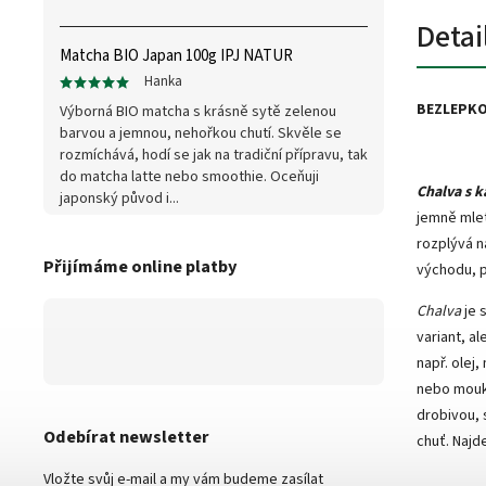
Detai
Matcha BIO Japan 100g IPJ NATUR
Hanka
BEZLEPKO
Výborná BIO matcha s krásně sytě zelenou
barvou a jemnou, nehořkou chutí. Skvěle se
rozmíchává, hodí se jak na tradiční přípravu, tak
do matcha latte nebo smoothie. Oceňuji
Chalva s 
japonský původ i...
jemně mlet
rozplývá n
Přijímáme online platby
východu, p
Chalva
je 
variant, a
např. olej
nebo mouky
drobivou, 
Odebírat newsletter
chuť. Najd
Vložte svůj e-mail a my vám budeme zasílat