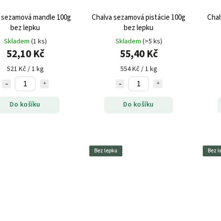
 sezamová mandle 100g
Chalva sezamová pistácie 100g
Chal
bez lepku
bez lepku
Skladem
(1 ks)
Skladem
(>5 ks)
52,10 Kč
55,40 Kč
521 Kč / 1 kg
554 Kč / 1 kg
Do košíku
Do košíku
Bez lepku
Bez l