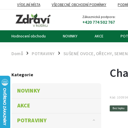
VÝDEJNÍ MÍSTA
VŠEOBECNÉ OBCHODNÍ PODMÍNKY
PODMÍ
OZNÁMENÍ O ODSTOUPENÍ OD KUPNÍ SMLOUVY
DOPRAVA A PL
Zákaznická podpora:
+420 774 502 767
Hodnocení obchodu
NOVINKY
AKCE
POT
Domů
POTRAVINY
SUŠENÉ OVOCE, OŘECHY, SEME
/
/
Cha
Kategorie
NOVINKY
Kód:
10095
AKCE
Bez lepku
POTRAVINY