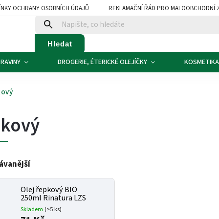
NKY OCHRANY OSOBNÍCH ÚDAJŮ
REKLAMAČNÍ ŘÁD PRO MALOOBCHODNÍ 
ATBA
KONTAKTY
Hledat
RAVINY
DROGERIE, ÉTERICKÉ OLEJÍČKY
KOSMETIKA
kový
kový
ávanější
Olej řepkový BIO
250ml Rinatura LZS
Skladem
(>5 ks)