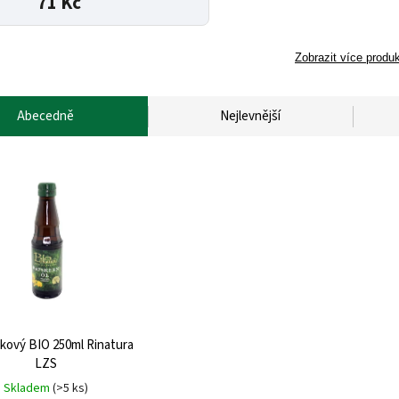
71 Kč
Zobrazit více produ
Abecedně
Nejlevnější
pkový BIO 250ml Rinatura
LZS
Skladem
(>5 ks)