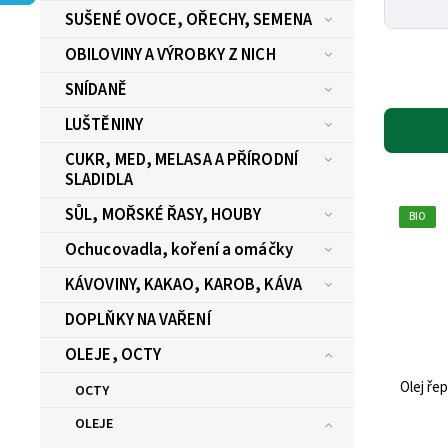
SUŠENÉ OVOCE, OŘECHY, SEMENA
OBILOVINY A VÝROBKY Z NICH
SNÍDANĚ
LUŠTĚNINY
CUKR, MED, MELASA A PŘÍRODNÍ
SLADIDLA
SŮL, MOŘSKÉ ŘASY, HOUBY
BIO
Ochucovadla, koření a omáčky
KÁVOVINY, KAKAO, KAROB, KÁVA
DOPLŇKY NA VAŘENÍ
OLEJE, OCTY
Olej ře
OCTY
OLEJE