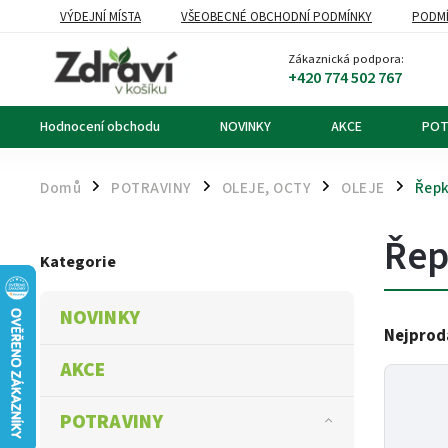
VÝDEJNÍ MÍSTA
VŠEOBECNÉ OBCHODNÍ PODMÍNKY
PODMÍ
OZNÁMENÍ O ODSTOUPENÍ OD KUPNÍ SMLOUVY
DOPRAVA A PL
Zákaznická podpora:
+420 774 502 767
Hodnocení obchodu
NOVINKY
AKCE
POT
Domů
POTRAVINY
OLEJE, OCTY
OLEJE
Řep
/
/
/
/
Řep
Kategorie
NOVINKY
Nejprod
AKCE
POTRAVINY