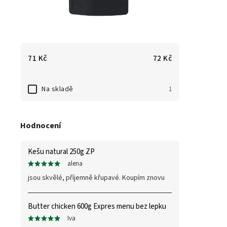
71
Kč
72
Kč
Na skladě
1
Hodnocení
Kešu natural 250g ZP
alena
jsou skvělé, příjemně křupavé. Koupím znovu
Butter chicken 600g Expres menu bez lepku
Iva