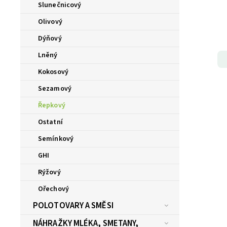
Slunečnicový
Olivový
Dýňový
Lněný
Kokosový
Sezamový
Řepkový
Ostatní
Semínkový
GHI
Rýžový
Ořechový
POLOTOVARY A SMĚSI
NÁHRAŽKY MLÉKA, SMETANY,