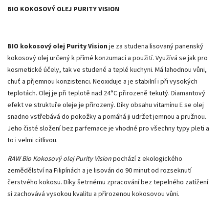
BIO KOKOSOVÝ OLEJ PURITY VISION
BIO kokosový olej Purity Vision
je za studena lisovaný panenský
kokosový olej určený k přímé konzumaci a použití. Využívá se jak pro
kosmetické účely, tak ve studené a teplé kuchyni. Má lahodnou vůni,
chuť a přjemnou konzistenci. Neoxiduje a je stabilní i při vysokých
teplotách. Olej je při teplotě nad 24°C přirozeně tekutý. Diamantový
efekt ve struktuře oleje je přirozený. Díky obsahu vitamínu E se olej
snadno vstřebává do pokožky a pomáhá ji udržet jemnou a pružnou.
Jeho čisté složení bez parfemace je vhodné pro všechny typy pleti a
to i velmi citlivou.
RAW Bio Kokosový olej Purity Vision
pochází z ekologického
zemědělství na Filipínách a je lisován do 90 minut od rozseknutí
čerstvého kokosu. Díky šetrnému zpracování bez tepelného zatížení
si zachovává vysokou kvalitu a přirozenou kokosovou vůni.