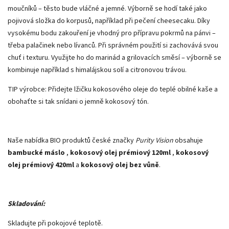
moučníků – těsto bude vláčné a jemné. Výborně se hodí také jako
pojivová složka do korpusů, například při pečení cheesecaku. Díky
vysokému bodu zakouření je vhodný pro přípravu pokrmů na pánvi –
třeba palačinek nebo lívanců. Při správném použití si zachovává svou
chuť i texturu. Využijte ho do marinád a grilovacích směsí – výborně se
kombinuje například s himalájskou solí a citronovou trávou.
TIP výrobce: Přidejte lžičku kokosového oleje do teplé obilné kaše a
obohaťte si tak snídani o jemně kokosový tón.
Naše nabídka BIO produktů české značky
Purity Vision
obsahuje
bambucké máslo
,
kokosový olej prémiový 120ml
,
kokosový
olej prémiový 420ml
a
kokosový olej bez vůně
.
Skladování:
Skladujte při pokojové teplotě.