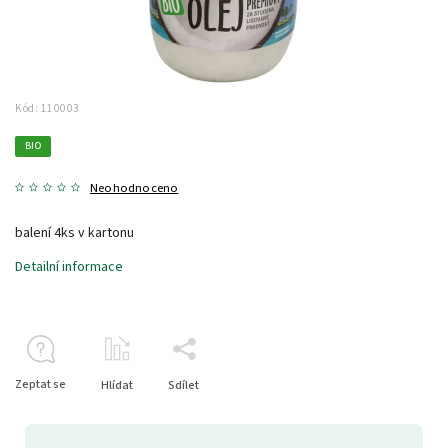
Kód:
110003
BIO
Neohodnoceno
balení 4ks v kartonu
Detailní informace
Zeptat se
Hlídat
Sdílet