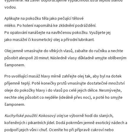
vyplivněte. Na závěr doporučujeme vypláchnout ústa teplou slanou
vodou.
Aplikujte na pokožku těla jako pečující tělové
mléko. Po holení napomáhá ke zklidnění podráždění.
Po opalování nanášejte na navlhčenou pokožku. Využijete jej
jako masážní či kosmetický olej a přírodní lubrikant.
Olej jemně vmasírujte do vlhkých vlasů, zabalte do ručníku a nechte
působit alespoň 20 minut. Následně vlasy důkladně umyjte oblíbeným
šamponem.
Pro uvolňující masáž hlavy mírně zahřejte olej tak, aby byl na dotek
příjemně teplý. Poté konečky prstů vmasírujte dostatečné množství
oleje do pokožky hlavy i do vlasů po celé jejich délce. Nesmývejte,
nechte olej působit co nejdéle (ideálně přes noc), a poté ho smyjte
šamponem.
Kuchyňské použití: Kokosový olej
se výborně hodí do slaných,
kořeněných i pikantních jídel. Dodá pokrmům jemně exotický nádech a
podpoří jejich vůni i chuť. Oceníte ho při přípravě cukroví nebo