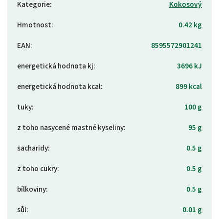
Kategorie
:
Kokosový
Hmotnost
:
0.42 kg
EAN
:
8595572901241
energetická hodnota kj
:
3696 kJ
energetická hodnota kcal
:
899 kcal
tuky
:
100 g
z toho nasycené mastné kyseliny
:
95 g
sacharidy
:
0.5 g
z toho cukry
:
0.5 g
bílkoviny
:
0.5 g
sůl
:
0.01 g