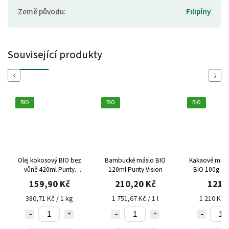
Země původu
:
Filipíny
Související produkty
Previous
Next
BIO
BIO
BIO
Olej kokosový BIO bez
Bambucké máslo BIO
Kakaové másl
vůně 420ml Purity
120ml Purity Vision
BIO 100g IP
Vision
159,90 Kč
210,20 Kč
121 
380,71 Kč / 1 kg
1 751,67 Kč / 1 l
1 210 Kč /