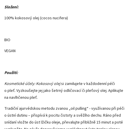
Složení:
100% kokosový olej (cocos nucifera)
BIO
VEGAN
Použití:
Kosmetické účely: Kokosový olej
si zamilujete v každodenní péči
o pleť. Vyzkoušejte jej jako šetrný odličovací či pleťový olej. Aplikujte
na navlhčenou pleť.
Tradiční ajurvédskou metodu zvanou „oil pulling“ - využívanou při péči
o ústní dutinu – přispívá k pocitu čistoty a svěžího dechu. Ráno před
snídaní vložte do úst lžičku oleje, převalujte přibližně 15 minut a poté