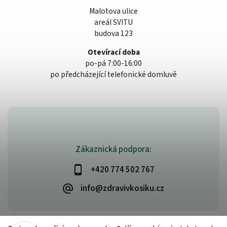
Malotova ulice
areál SVITU
budova 123
Otevírací doba
po-pá 7:00-16:00
po předcházející telefonické domluvě
Zákaznická podpora:
+420 774 502 767
info@zdravivkosiku.cz