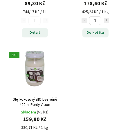
89,30 Kč
178,60 Kč
744,17 Kč / 1 l
425,24 Kč / 1 kg
Detail
Do košíku
BIO
Olej kokosový BIO bez vůně
420ml Purity Vision
Skladem
(>5 ks)
159,90 Kč
380,71 Kč / 1 kg