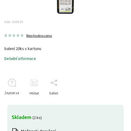
Kód:
100919
Neohodnoceno
balení 20ks v kartonu
Detailní informace
Zeptat se
Hlídat
Sdílet
Skladem
(2 ks)