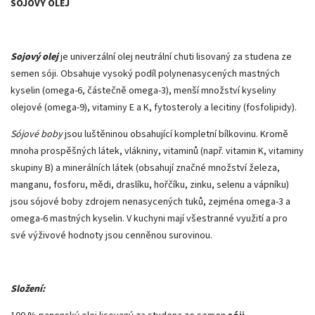
SOJOVÝ OLEJ
Sojový olej
je univerzální olej neutrální chuti lisovaný za studena ze
semen sóji. Obsahuje vysoký podíl polynenasycených mastných
kyselin (omega-6, částečně omega-3), menší množství kyseliny
olejové (omega-9), vitaminy E a K, fytosteroly a lecitiny (fosfolipidy).
Sójové boby
jsou luštěninou obsahující kompletní bílkovinu. Kromě
mnoha prospěšných látek, vlákniny, vitaminů (např. vitamin K, vitaminy
skupiny B) a minerálních látek (obsahují značné množství železa,
manganu, fosforu, mědi, draslíku, hořčíku, zinku, selenu a vápníku)
jsou sójové boby zdrojem nenasycených tuků, zejména omega-3 a
omega-6 mastných kyselin. V kuchyni mají všestranné využití a pro
své výživové hodnoty jsou cenněnou surovinou.
Složení: