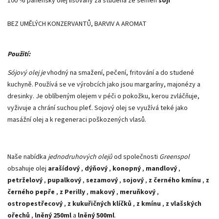
100 % panenský olej lisovaný za studena ze semen
sóji
BEZ UMĚLÝCH KONZERVANTŮ, BARVIV A AROMAT
Použití:
Sójový olej je
vhodný na smažení, pečení, fritování a do studené
kuchyně. Používá se ve výrobcích jako jsou margaríny, majonézy a
dresinky. Je oblíbeným olejem v péči o pokožku, kerou zvláčňuje,
vyživuje a chrání suchou pleť. Sojový olej se využívá teké jako
masážní olej a k regeneraci poškozených vlasů.
Naše nabídka
jednodruhových olejů
od společnosti
Greenspol
obsahuje olej
arašídový
,
dýňový
,
konopný
,
mandlový
,
petrželový
,
pupalkový
,
sezamový
,
sojový
,
z černého kmínu
,
z
černého pepře
,
z Perilly
,
makový
,
meruňkový
,
ostropestřecový
,
z kukuřičných klíčků
,
z kmínu
,
z vlašských
ořechů
,
lněný 250ml
a
lněný 500ml
.