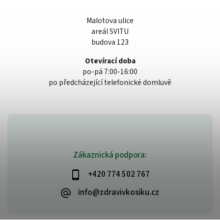
Malotova ulice
areál SVITU
budova 123
Otevírací doba
po-pá 7:00-16:00
po předcházející telefonické domluvě
Zákaznická podpora:
+420 774 502 767
info@zdravivkosiku.cz