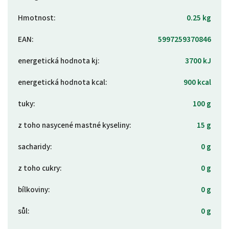
Hmotnost
:
0.25 kg
EAN
:
5997259370846
energetická hodnota kj
:
3700 kJ
energetická hodnota kcal
:
900 kcal
tuky
:
100 g
z toho nasycené mastné kyseliny
:
15 g
sacharidy
:
0 g
z toho cukry
:
0 g
bílkoviny
:
0 g
sůl
:
0 g