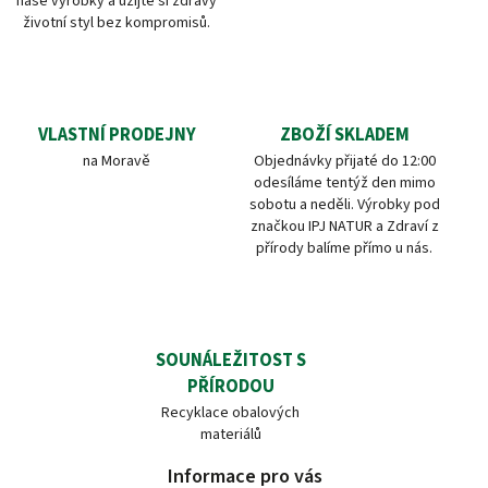
naše výrobky a užijte si zdravý
životní styl bez kompromisů.
VLASTNÍ PRODEJNY
ZBOŽÍ SKLADEM
na Moravě
Objednávky přijaté do 12:00
odesíláme tentýž den mimo
sobotu a neděli. Výrobky pod
značkou IPJ NATUR a Zdraví z
přírody balíme přímo u nás.
SOUNÁLEŽITOST S
PŘÍRODOU
Recyklace obalových
materiálů
Informace pro vás