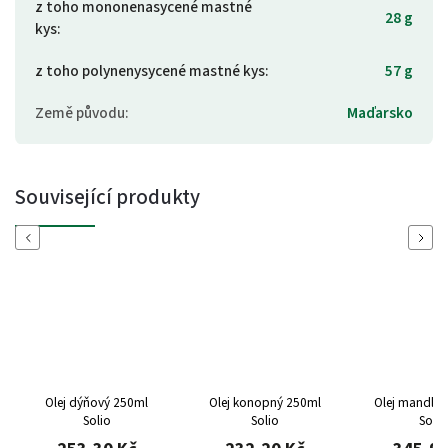
z toho mononenasycené mastné
28 g
kys
:
z toho polynenysycené mastné kys
:
57 g
Země původu
:
Maďarsko
Související produkty
Previous
Next
Olej dýňový 250ml
Olej konopný 250ml
Olej mandlo
Solio
Solio
Solio