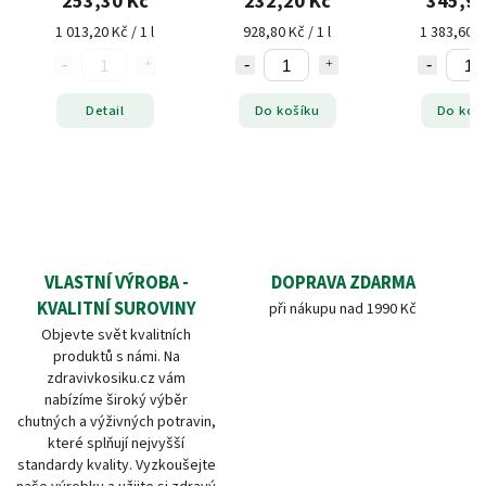
253,30 Kč
232,20 Kč
345,90
1 013,20 Kč / 1 l
928,80 Kč / 1 l
1 383,60 Kč
Detail
Do košíku
Do koš
VLASTNÍ VÝROBA -
DOPRAVA ZDARMA
KVALITNÍ SUROVINY
při nákupu nad 1990 Kč
Objevte svět kvalitních
produktů s námi. Na
zdravivkosiku.cz vám
nabízíme široký výběr
chutných a výživných potravin,
které splňují nejvyšší
standardy kvality. Vyzkoušejte