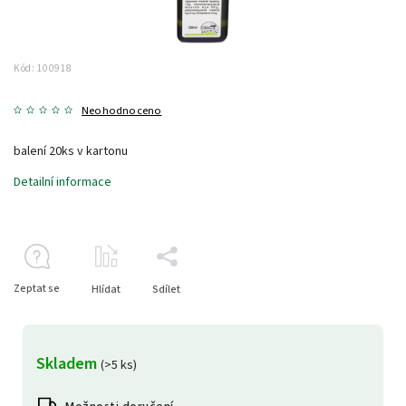
Kód:
100918
Neohodnoceno
balení 20ks v kartonu
Detailní informace
Zeptat se
Hlídat
Sdílet
Skladem
(>5 ks)