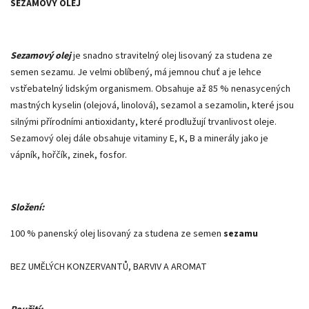
SEZAMOVÝ OLEJ
Sezamový olej
je snadno stravitelný olej lisovaný za studena ze
semen sezamu. Je velmi oblíbený, má jemnou chuť a je lehce
vstřebatelný lidským organismem. Obsahuje až 85 % nenasycených
mastných kyselin (olejová, linolová), sezamol a sezamolin, které jsou
silnými přírodními antioxidanty, které prodlužují trvanlivost oleje.
Sezamový olej dále obsahuje vitaminy E, K, B a minerály jako je
vápník, hořčík, zinek, fosfor.
Složení:
100 % panenský olej lisovaný za studena ze semen
sezamu
BEZ UMĚLÝCH KONZERVANTŮ, BARVIV A AROMAT