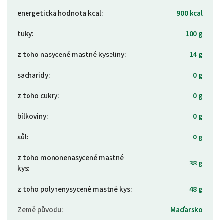
energetická hodnota kcal
:
900 kcal
tuky
:
100 g
z toho nasycené mastné kyseliny
:
14 g
sacharidy
:
0 g
z toho cukry
:
0 g
bílkoviny
:
0 g
sůl
:
0 g
z toho mononenasycené mastné
38 g
kys
:
z toho polynenysycené mastné kys
:
48 g
Země původu
:
Maďarsko