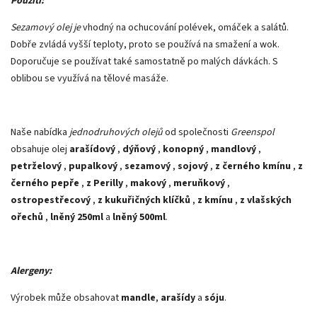
Použití:
Sezamový olej je
vhodný na ochucování polévek, omáček a salátů.
Dobře zvládá vyšší teploty, proto se používá na smažení a wok.
Doporučuje se používat také samostatně po malých dávkách. S
oblibou se využívá na tělové masáže.
Naše nabídka
jednodruhových olejů
od společnosti
Greenspol
obsahuje olej
arašídový
,
dýňový
,
konopný
,
mandlový
,
petrželový
,
pupalkový
,
sezamový
,
sojový
,
z černého kmínu
,
z
černého pepře
,
z Perilly
,
makový
,
meruňkový
,
ostropestřecový
,
z kukuřičných klíčků
,
z kmínu
,
z vlašských
ořechů
,
lněný 250ml
a
lněný 500ml
.
Alergeny:
Výrobek může obsahovat
mandle
,
arašídy
a
sóju
.