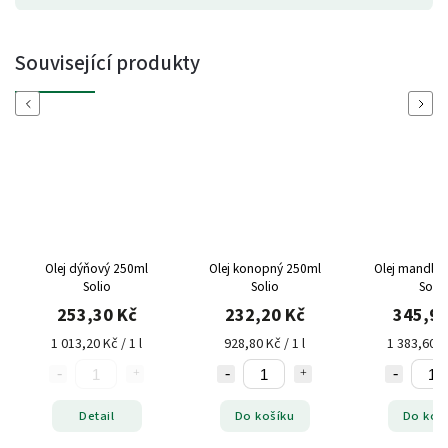
Související produkty
Previous
Next
Olej dýňový 250ml
Olej konopný 250ml
Olej mandlo
Solio
Solio
Solio
253,30 Kč
232,20 Kč
345,90
1 013,20 Kč / 1 l
928,80 Kč / 1 l
1 383,60 Kč
Detail
Do košíku
Do koš