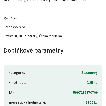
superpotraviny, které dováží zejména z Maďarska a Řecka.
Výrobce:
Greenspol s.r.o
Straky 68, 289 25 Straky, Česká republika
Doplňkové parametry
Kategorie
:
Sezamový
Hmotnost
:
0.25 kg
EAN
:
5997259370709
energetická hodnota kj
:
3700 kJ