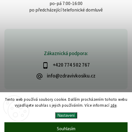
po-pá 7:00-16:00
po předcházející telefonické domluvě
Zákaznická podpora:
+420 774 502 767
info@zdravivkosiku.cz
Tento web používá soubory cookie. Dalším procházením tohoto webu
vyjadřujete souhlas s jejich používáním. Více informací
zde
.
Copyright 2026
www.zdravivkosiku.cz
. Všechna práva vyhrazena.
Nastavení
Upravit nastavení cookies
Vytvořil
Shoptet
| Design
Shoptak.cz
Souhlasím