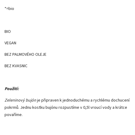
*=bio
BIO
VEGAN
BEZ PALMOVÉHO OLEJE
BEZ KVASNIC
Použití:
Zeleninový bujón
je připraven k jednoduchému a rychlému dochucení
pokrmů. Jednu kostku bujónu rozpustíme v 0,5l vroucí vody a krátce
povaříme.