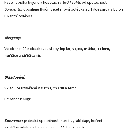
Naše nabídka bujónů v kostkách v
BIO kvalitě
od společnosti
Sonnentor
obsahuje Bujón Zelelninová polévka sv. Hildegardy a Bujón
Pikantní polévka.
Alergeny:
Výrobek může obsahovat stopy
lepku
,
vajec
,
mléka
,
celeru
,
hořčice
a
siřičitanů
.
Skladování:
Skladujte uzavřené v suchu, chladu a temnu.
Hmotnost: 60gr
Sonnentor
je česká společnost, která vyrábí čaje, koření
a další produkty z bylinek v nejvyšší bio kvalitě.