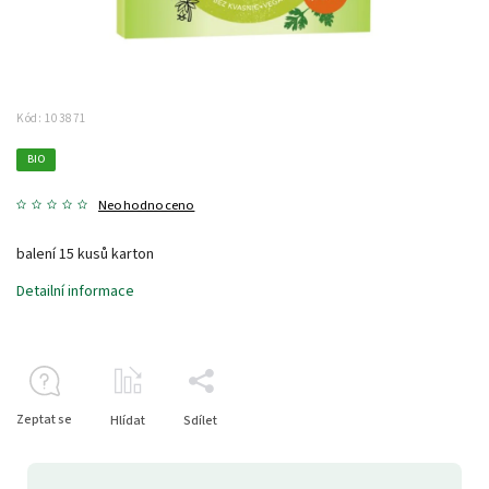
Kód:
103871
BIO
Neohodnoceno
balení 15 kusů karton
Detailní informace
Zeptat se
Hlídat
Sdílet