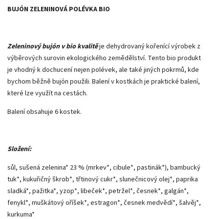
BUJÓN ZELENINOVÁ POLÉVKA BIO
Zeleninový bujón
v bio kvalitě
je dehydrovaný kořenící výrobek z
výběrových surovin ekologického zemědělství. Tento bio produkt
je vhodný k dochucení nejen polévek, ale také jiných pokrmů, kde
bychom běžně bujón použili. Balení v kostkách je praktické balení,
které lze využít na cestách.
Balení obsahuje 6 kostek.
Složení:
sůl, sušená zelenina* 23 % (mrkev*, cibule*, pastinák*), bambucký
tuk*, kukuřičný škrob*, třtinový cukr*, slunečnicový olej*, paprika
sladká*, pažitka*, yzop*, libeček*, petržel*, česnek*, galgán*,
fenykl*, muškátový oříšek*, estragon*, česnek medvědí*, šalvěj*,
kurkuma*