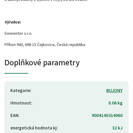
Výrobce:
Sonnentor s.r.o.
Příhon 943, 696 15 Čejkovice, Česká republika
Doplňkové parametry
Kategorie
:
BUJONY
Hmotnost
:
0.06 kg
EAN
:
9004145014060
energetická hodnota kj
:
32 kJ