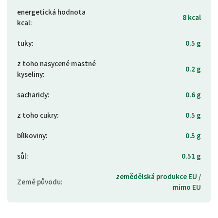
energetická hodnota
8 kcal
kcal
:
tuky
:
0.5 g
z toho nasycené mastné
0.2 g
kyseliny
:
sacharidy
:
0.6 g
z toho cukry
:
0.5 g
bílkoviny
:
0.5 g
sůl
:
0.51 g
zemědělská produkce EU /
Země původu
:
mimo EU