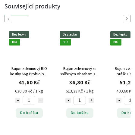
Související produkty
Previous
Next
lepku
Bez lepku
Bez lepku
BIO
BIO
n zeleninový BIO
Bujon zeleninový se
Bujon zeleninový v
y 66g Probio bez
sníženým obsahem soli
prášku BIO 125g
lepku
BIO 60g Zangrando
Rinatura bez lepku
41,60 Kč
36,80 Kč
51,20 Kč
bez lepku
bio
zeleninový bujón, nízký
0,30 Kč / 1 kg
613,33 Kč / 1 kg
409,60 Kč / 1 kg
obsah soli, bez lepku
Do košíku
Do košíku
Do košíku