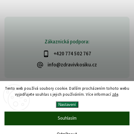
Zákaznická podpora:
+420 774 502 767
info@zdravivkosiku.cz
Tento web používá soubory cookie. Dalším procházením tohoto webu
vyjadřujete souhlas s jejich používáním. Více informací
zde
.
Copyright 2026
www.zdravivkosiku.cz
. Všechna práva vyhrazena.
Nastavení
Upravit nastavení cookies
Vytvořil
Shoptet
| Design
Shoptak.cz
Souhlasím